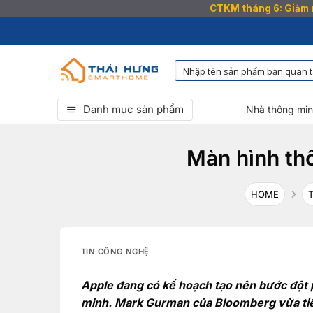
CTKM tháng 6: Giảm n
Bỏ
qua
nội
dung
Danh mục sản phẩm
Nhà thông mi
Màn hình th
HOME
TIN CÔNG NGHỆ
Apple đang có kế hoạch tạo nên bước đột 
minh. Mark Gurman của Bloomberg vừa tiết 