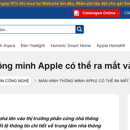
gay 10% khi mua tại Website lần đầu, Miễn phí lắp đặt cho gói 
Catalogue Online
CS
nh Aqara
Đèn Yeelight
Hunonic Smart Home
Apple HomeKit
ông minh Apple có thể ra mắt 
TIN CÔNG NGHỆ
MÀN HÌNH THÔNG MINH APPLE CÓ THỂ RA MẮT
phá lớn vào thị trường phần cứng nhà thông
lộ thông tin chi tiết về trung tâm nhà thông