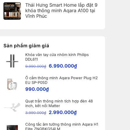
(Aqara
có
Home:
Thái Hưng Smart Home lắp đặt 9
Home
bình
Tổng
Error
luận
hợp
khóa thông minh Aqara A100 tại
Code)
ở
5
Vĩnh Phúc
Bàn
nâng
giao
cấp
Không
Robot
đáng
có
Ecovacs
giá
bình
DEEBOT
nhất
luận
X11
dành
ở
PRO
cho
Thái
OMNI
nhà
Hưng
Sản phẩm giảm giá
và
thông
Smart
WINBOT
minh
Home
W2S
Khóa vân tay cửa nhôm kính Philips
lắp
OMNI
DDL611
đặt
cho
9
6.990.000
₫
khách
9.990.000
₫
khóa
hàng
thông
tại
minh
Bắc
Ổ cắm thông minh Aqara Power Plug H2
Aqara
Ninh
A100
EU SP-P05D
tại
990.000
₫
Vĩnh
Phúc
Quạt trần thông minh tích hợp đèn 48
inch, kết nối Matter
2.990.000
₫
3.990.000
₫
Công tắc âm tường thông minh Aqara H1
Elite ZNQBKG54LM