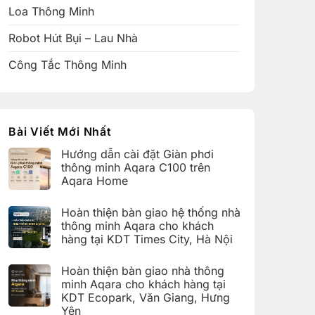
Loa Thông Minh
Robot Hút Bụi – Lau Nhà
Công Tắc Thông Minh
Bài Viết Mới Nhất
Hướng dẫn cài đặt Giàn phơi
thông minh Aqara C100 trên
Aqara Home
Không
có
Hoàn thiện bàn giao hệ thống nhà
bình
luận
thông minh Aqara cho khách
ở
hàng tại KDT Times City, Hà Nội
Hướng
dẫn
Không
cài
có
đặt
Hoàn thiện bàn giao nhà thông
bình
Giàn
luận
minh Aqara cho khách hàng tại
phơi
ở
thông
KDT Ecopark, Văn Giang, Hưng
Hoàn
minh
thiện
Yên
Aqara