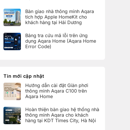
bàn
C100
Không
giao
trên
có
hệ
Bàn giao nhà thông minh Aqara
Aqara
bình
thống
Home
luận
nhà
tích hợp Apple HomeKit cho
ở
thông
khách hàng tại Hải Dương
Hoàn
minh
thiện
Aqara
Không
bàn
cho
có
giao
Bảng tra cứu mã lỗi trên ứng
khách
bình
nhà
hàng
luận
dụng Aqara Home (Aqara Home
thông
tại
ở
minh
Error Code)
KDT
Bàn
Aqara
Times
giao
Không
cho
City,
nhà
có
khách
Hà
thông
bình
hàng
Nội
minh
luận
tại
Aqara
ở
KDT
tích
Bảng
Ecopark,
hợp
tra
Tin mới cập nhật
Văn
Apple
cứu
Giang,
HomeKit
mã
Hưng
Hướng dẫn cài đặt Giàn phơi
cho
lỗi
Yên
khách
trên
thông minh Aqara C100 trên
hàng
ứng
Aqara Home
tại
dụng
Hải
Aqara
Không
Dương
Home
có
Hoàn thiện bàn giao hệ thống nhà
(Aqara
bình
Home
luận
thông minh Aqara cho khách
Error
ở
hàng tại KDT Times City, Hà Nội
Code)
Hướng
dẫn
Không
cài