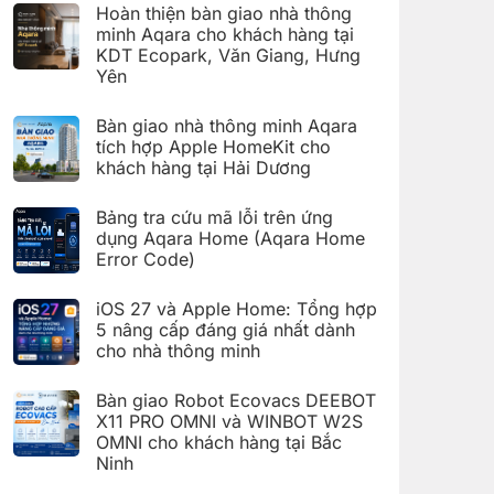
có
đặt
Hoàn thiện bàn giao nhà thông
bình
Giàn
luận
minh Aqara cho khách hàng tại
phơi
ở
thông
KDT Ecopark, Văn Giang, Hưng
Hoàn
minh
thiện
Yên
Aqara
bàn
C100
Không
giao
trên
có
hệ
Bàn giao nhà thông minh Aqara
Aqara
bình
thống
Home
luận
nhà
tích hợp Apple HomeKit cho
ở
thông
khách hàng tại Hải Dương
Hoàn
minh
thiện
Aqara
Không
bàn
cho
có
giao
Bảng tra cứu mã lỗi trên ứng
khách
bình
nhà
hàng
luận
dụng Aqara Home (Aqara Home
thông
tại
ở
minh
Error Code)
KDT
Bàn
Aqara
Times
giao
Không
cho
City,
nhà
có
khách
Hà
thông
iOS 27 và Apple Home: Tổng hợp
bình
hàng
Nội
minh
luận
5 nâng cấp đáng giá nhất dành
tại
Aqara
ở
KDT
tích
cho nhà thông minh
Bảng
Ecopark,
hợp
tra
Văn
Không
Apple
cứu
Giang,
có
HomeKit
mã
Bàn giao Robot Ecovacs DEEBOT
Hưng
bình
cho
lỗi
Yên
luận
X11 PRO OMNI và WINBOT W2S
khách
trên
ở
hàng
ứng
OMNI cho khách hàng tại Bắc
iOS
tại
dụng
27
Ninh
Hải
Aqara
và
Dương
Home
Không
Apple