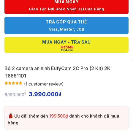
MUA NGAY
Giao Tận Nơi Hoặc Nhận Tại Cửa Hàng
TRẢ GÓP QUA THẺ
Visa, Master, JCB
MUA NGAY - TRẢ SAU
Bộ 2 camera an ninh EufyCam 2C Pro (2 Kit) 2K
T88611D1
(
1
customer review)
Rated
1
5
out
of 5 based
3.990.000
₫
₫
6.190.000
on
customer
rating
Ưu đãi thêm đến
199.500₫
dành cho khách đã mua
hàng