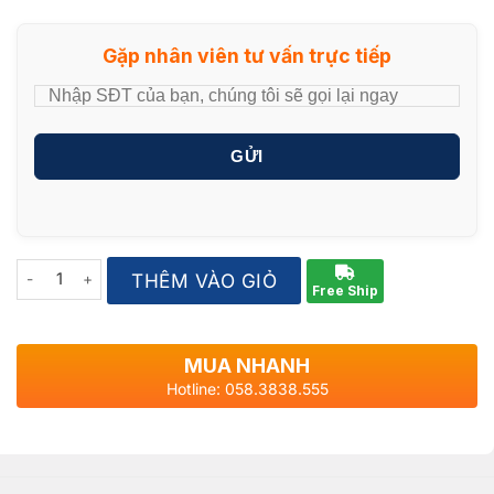
Gặp nhân viên tư vấn trực tiếp
GỬI
Quantity
THÊM VÀO GIỎ
Free Ship
MUA NHANH
Hotline: 058.3838.555