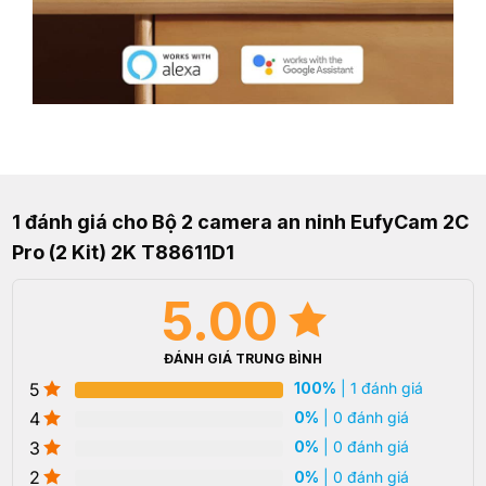
1 đánh giá cho
Bộ 2 camera an ninh EufyCam 2C
Pro (2 Kit) 2K T88611D1
5.00
ĐÁNH GIÁ TRUNG BÌNH
5
100%
| 1 đánh giá
4
0%
| 0 đánh giá
3
0%
| 0 đánh giá
2
0%
| 0 đánh giá