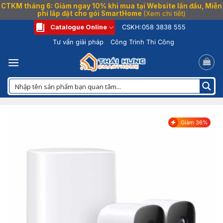
CTKM tháng 6: Giảm ngay 10% khi mua tại Website lần đầu, Miễn
phí lắp đặt cho gói SmartHome
(Xem chi tiết)
Bỏ
Catalogue Online
CSKH:
058 3838 555
qua
Tư vấn giải pháp
Công Trình Thi Công
nội
dung
Giảm 36%