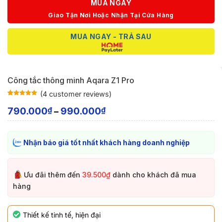
MUA NGAY
Giao Tận Nơi Hoặc Nhận Tại Cửa Hàng
MUA NGAY - TRẢ SAU
Công tắc thông minh Aqara Z1 Pro
(
4
customer reviews)
Rated
4
5
out
of 5 based
790.000
990.000
₫
₫
–
on
customer
ratings
Nhận báo giá tốt nhất khách hàng doanh nghiệp
Ưu đãi thêm đến
39.500₫
dành cho khách đã mua
hàng
Thiết kế tinh tế, hiện đại