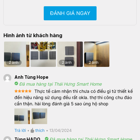
ĐÁNH GIÁ NGAY
Hình ảnh từ khách hàng
2 ảnh
2 ảnh
2 ảnh
Anh Tùng Hope
Đã mua hàng tại Thái Hưng Smart Home
Thực tế cảm nhận thì chưa có điều gì từ thiết kế
Rated
5
đến hiệu năng sử dụng đều rất okla. thợ thi công chu đáo
out of 5
cẩn thận. hài lòng đánh giá 5 sao ủng hộ shop
Trả lời
•
thích
•
13/04/2024
Tùng HADO
Đã mua hàng tại Thái Hưng Smart Home