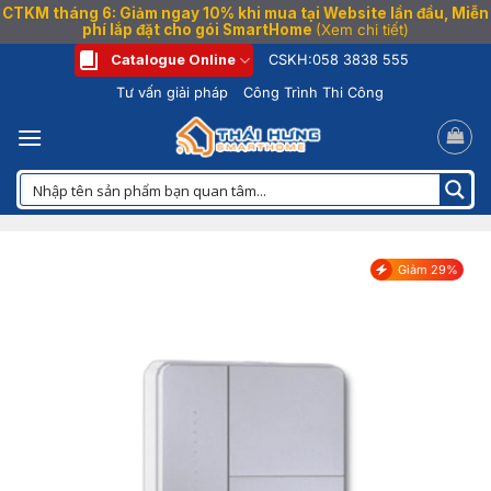
CTKM tháng 6: Giảm ngay 10% khi mua tại Website lần đầu, Miễn
phí lắp đặt cho gói SmartHome
(Xem chi tiết)
Bỏ
Catalogue Online
CSKH:
058 3838 555
qua
Tư vấn giải pháp
Công Trình Thi Công
nội
dung
Giảm 29%