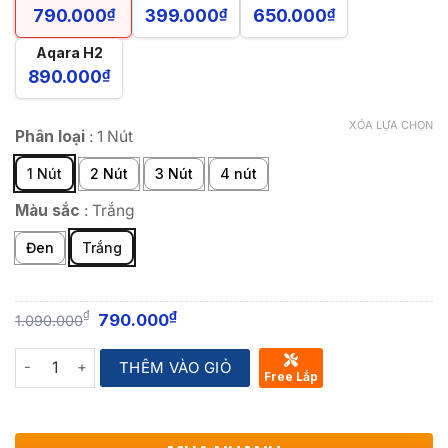
790.000
₫
399.000
₫
650.000
₫
Aqara H2
890.000
₫
XÓA LỰA CHỌN
Phân loại
:
1 Nút
1 Nút
2 Nút
3 Nút
4 nút
Màu sắc
:
Trắng
Đen
Trắng
₫
₫
790.000
1.090.000
Quantity
THÊM VÀO GIỎ
Free Lắp