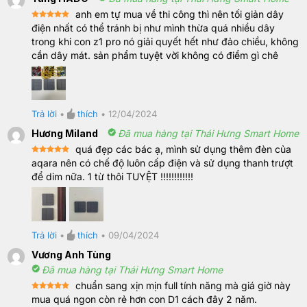
anh em tự mua về thi công thì nên tối giản dây
Rated
5
điện nhất có thể tránh bị như mình thừa quá nhiều dây
out of 5
trong khi con z1 pro nó giải quyết hết như đảo chiều, không
cần dây mát. sản phẩm tuyệt vời không có điểm gì chê
Trả lời
•
thích
•
12/04/2024
Hương Miland
Đã mua hàng tại Thái Hưng Smart Home
quá đẹp các bác ạ, mình sử dụng thêm đèn của
Rated
5
aqara nên có chế độ luôn cấp điện và sử dụng thanh trượt
out of 5
để dim nữa. 1 từ thôi TUYỆT !!!!!!!!!!!!
Trả lời
•
thích
•
09/04/2024
Vương Anh Tùng
Đã mua hàng tại Thái Hưng Smart Home
chuẩn sang xịn mịn full tính năng mà giá giờ này
Rated
5
mua quá ngon còn rẻ hơn con D1 cách đây 2 năm.
out of 5