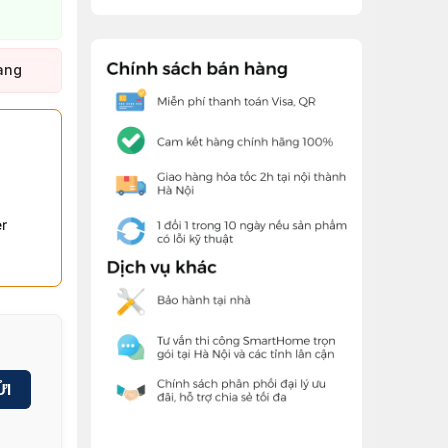
àng
r
ỬI