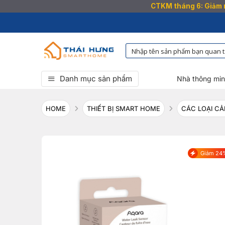
CTKM tháng 6: Giảm n
Bỏ
qua
nội
dung
Danh mục sản phẩm
Nhà thông mi
HOME
THIẾT BỊ SMART HOME
CÁC LOẠI CẢ
Giảm 24