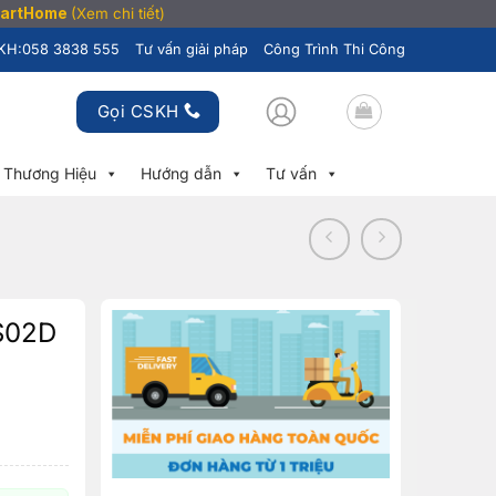
SmartHome
(Xem chi tiết)
KH:
058 3838 555
Tư vấn giải pháp
Công Trình Thi Công
Gọi CSKH
Thương Hiệu
Hướng dẫn
Tư vấn
-S02D