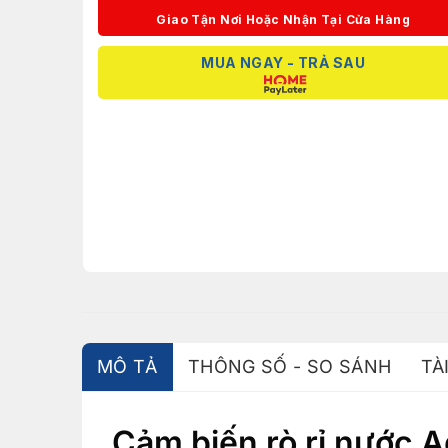
Giao Tận Nơi Hoặc Nhận Tại Cửa Hàng
MUA NGAY - TRẢ SAU
MÔ TẢ
THÔNG SỐ - SO SÁNH
TÀ
Cảm biến rò rỉ nước A