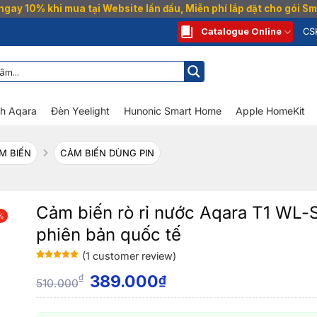
gay 10% khi mua tại Website lần đầu, Miễn phí lắp đặt cho gói 
Catalogue Online
CS
nh Aqara
Đèn Yeelight
Hunonic Smart Home
Apple HomeKit
M BIẾN
CẢM BIẾN DÙNG PIN
Cảm biến rò rỉ nước Aqara T1 WL
%
phiên bản quốc tế
(
1
customer review)
Rated
1
5
out
of 5 based
389.000
₫
₫
510.000
on
customer
rating