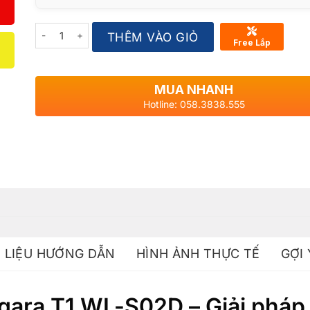
Quantity
THÊM VÀO GIỎ
Free Lắp
MUA NHANH
Hotline: 058.3838.555
I LIỆU HƯỚNG DẪN
HÌNH ẢNH THỰC TẾ
GỢI
qara T1 WL-S02D – Giải pháp 