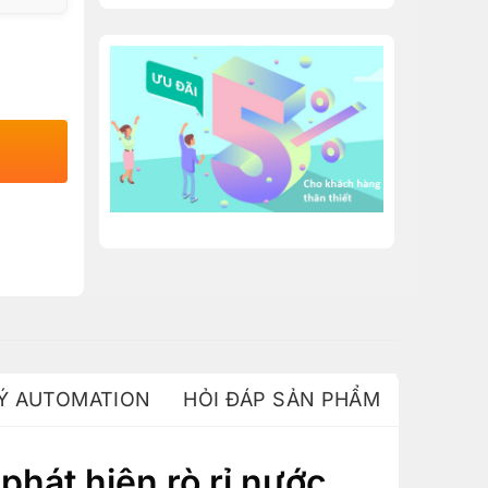
 Ý AUTOMATION
HỎI ĐÁP SẢN PHẨM
phát hiện rò rỉ nước