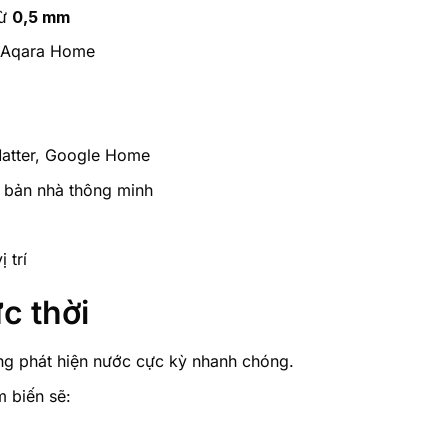
từ
0,5 mm
g Aqara Home
atter, Google Home
h bản nhà thông minh
 trí
ức thời
ng phát hiện nước cực kỳ nhanh chóng.
m biến sẽ: