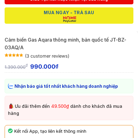
MUA NGAY - TRẢ SAU
Cảm biến Gas Aqara thông minh, bản quốc tế JT-BZ-
03AQ/A
(
3
customer reviews)
Rated
3
5
out
of 5 based
990.000
₫
₫
1.390.000
on
customer
ratings
Nhận báo giá tốt nhất khách hàng doanh nghiệp
Ưu đãi thêm đến
49.500₫
dành cho khách đã mua
hàng
Kết nối App, tạo liên kết thông minh