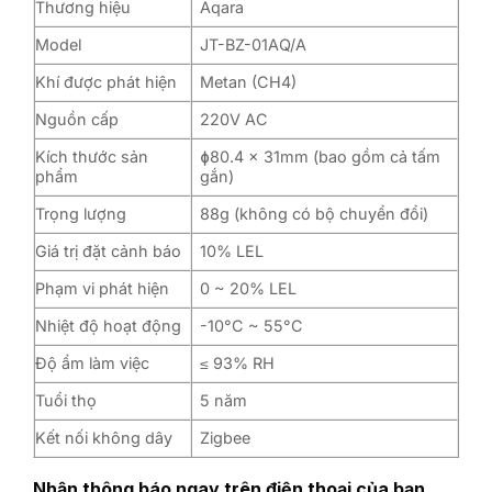
Thương hiệu
Aqara
Model
JT-BZ-01AQ/A
Khí được phát hiện
Metan (CH4)
Nguồn cấp
220V AC
Kích thước sản
ɸ80.4 x 31mm (bao gồm cả tấm
phẩm
gắn)
Trọng lượng
88g (không có bộ chuyển đổi)
Giá trị đặt cảnh báo
10% LEL
Phạm vi phát hiện
0 ~ 20% LEL
Nhiệt độ hoạt động
-10°C ~ 55°C
Độ ẩm làm việc
≤ 93% RH
Tuổi thọ
5 năm
Kết nối không dây
Zigbee
Nhận thông báo ngay trên điện thoại của bạn