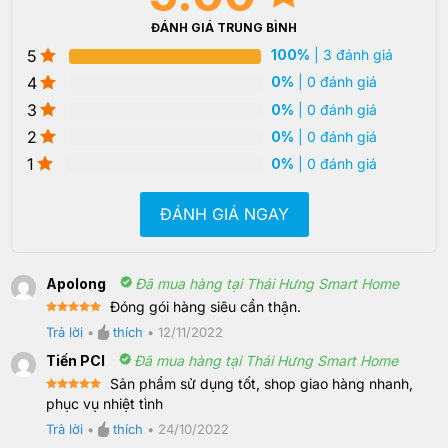
ĐÁNH GIÁ TRUNG BÌNH
5
100%
| 3 đánh giá
4
0%
| 0 đánh giá
3
0%
| 0 đánh giá
2
0%
| 0 đánh giá
1
0%
| 0 đánh giá
ĐÁNH GIÁ NGAY
Apolong
Đã mua hàng tại Thái Hưng Smart Home
Đóng gói hàng siêu cẩn thận.
Rated
5
Trả lời
•
thích
•
12/11/2022
out of 5
Tiến PCI
Đã mua hàng tại Thái Hưng Smart Home
Sản phẩm sử dụng tốt, shop giao hàng nhanh,
Rated
5
phục vụ nhiệt tình
out of 5
Trả lời
•
thích
•
24/10/2022