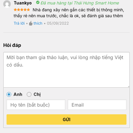
Tuankyo
Đã mua hàng tại Thái Hưng Smart Home
Nhà đang xây nên gắn các thiết bị thông minh,
Rated
5
thấy rẻ nên mua trước, chắc là ok, sẽ đánh giá sau thêm
out of 5
Trả lời
•
thích
•
05/09/2022
Hỏi đáp
Anh
Chị
GỬI