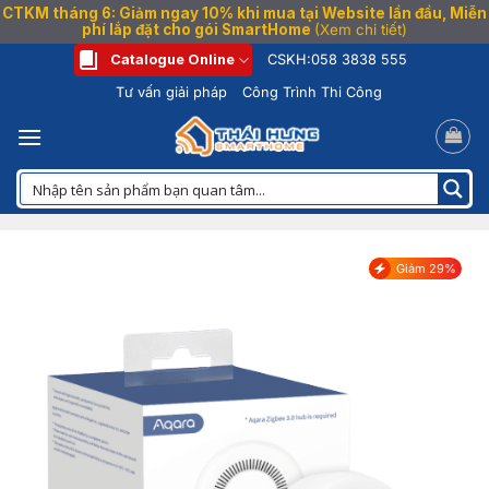
CTKM tháng 6: Giảm ngay 10% khi mua tại Website lần đầu, Miễn
phí lắp đặt cho gói SmartHome
(Xem chi tiết)
Bỏ
Catalogue Online
CSKH:
058 3838 555
qua
Tư vấn giải pháp
Công Trình Thi Công
nội
dung
Giảm 29%