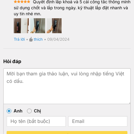
Quyết định lắp khoá và 5 cái công tắc thông minh
Rated
5
sử dụng chốt và lắp trong ngày. kỹ thuật lắp đặt nhanh và
out of 5
uy tín nhé mn.
Trả lời
•
thích
•
09/04/2024
Hỏi đáp
Anh
Chị