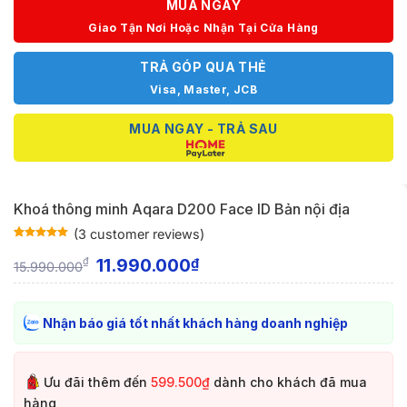
MUA NGAY
Giao Tận Nơi Hoặc Nhận Tại Cửa Hàng
TRẢ GÓP QUA THẺ
Visa, Master, JCB
MUA NGAY - TRẢ SAU
Khoá thông minh Aqara D200 Face ID Bản nội địa
(
3
customer reviews)
Rated
3
5
out
of 5 based
11.990.000
₫
₫
15.990.000
on
customer
ratings
Nhận báo giá tốt nhất khách hàng doanh nghiệp
Ưu đãi thêm đến
599.500₫
dành cho khách đã mua
hàng