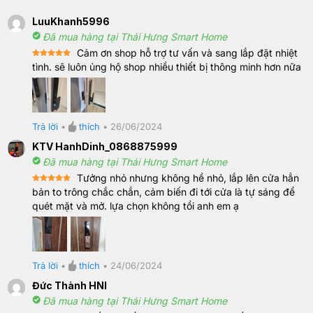
LuuKhanh5996
Đã mua hàng tại Thái Hưng Smart Home
Cảm ơn shop hỗ trợ tư vấn và sang lắp đặt nhiệt
Rated
5
tình. sẽ luôn ủng hộ shop nhiều thiết bị thông minh hơn nữa
out of 5
Trả lời
•
thích
•
26/06/2024
KTV HanhDinh_0868875999
Đã mua hàng tại Thái Hưng Smart Home
Tưởng nhỏ nhưng không hề nhỏ, lắp lên cửa hẳn
Rated
5
bản to trông chắc chắn, cảm biến đi tới cửa là tự sáng để
out of 5
quét mặt và mở. lựa chọn không tồi anh em ạ
Trả lời
•
thích
•
24/06/2024
Đức Thành HNI
Đã mua hàng tại Thái Hưng Smart Home