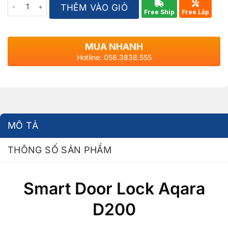
Quantity
THÊM VÀO GIỎ
Free Ship
Free Lắp
MUA NHANH
Hotline: 058.3838.555
MÔ TẢ
THÔNG SỐ SẢN PHẨM
Smart Door Lock Aqara
D200