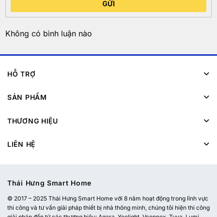
GỬI
Không có bình luận nào
HỖ TRỢ
SẢN PHẨM
THƯƠNG HIỆU
LIÊN HỆ
Thái Hưng Smart Home
© 2017 – 2025 Thái Hưng Smart Home với 8 năm hoạt động trong lĩnh vực
thi công và tư vấn giải pháp thiết bị nhà thông minh, chúng tôi hiện thi công
giải pháp đến từ các thương hiệu: Aqara, Yeelight, Vconnex, Tuya, Lumi,