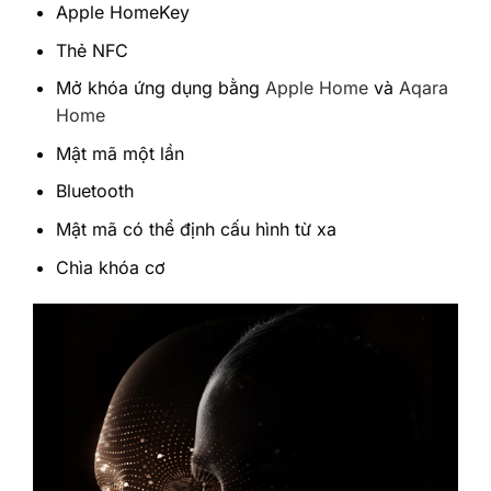
‎Apple‎ HomeKey
‎Thẻ NFC‎
‎Mở khóa ứng dụng bằng
Apple Home
và
Aqara
Home‎
‎Mật mã một lần‎
Bluetooth‎
‎Mật mã có thể định cấu hình từ xa‎
‎Chìa khóa cơ