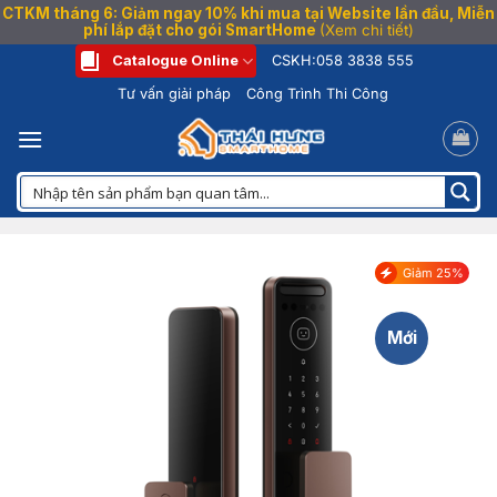
CTKM tháng 6: Giảm ngay 10% khi mua tại Website lần đầu, Miễn
phí lắp đặt cho gói SmartHome
(Xem chi tiết)
Bỏ
Catalogue Online
CSKH:
058 3838 555
qua
Tư vấn giải pháp
Công Trình Thi Công
nội
dung
Giảm 25%
Mới