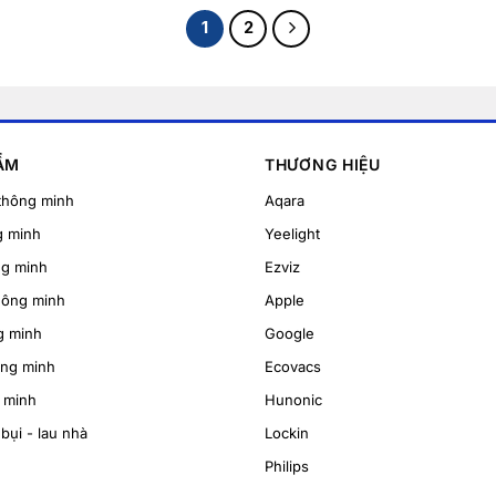
1
2
ẨM
THƯƠNG HIỆU
thông minh
Aqara
g minh
Yeelight
ng minh
Ezviz
hông minh
Apple
g minh
Google
ông minh
Ecovacs
 minh
Hunonic
bụi - lau nhà
Lockin
Philips