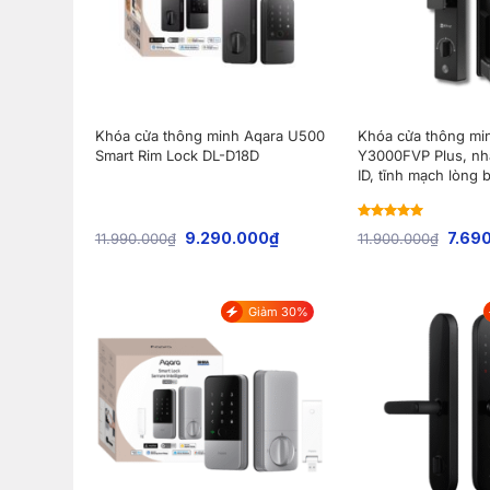
Khóa cửa thông minh Aqara U500
Khóa cửa thông mi
Smart Rim Lock DL-D18D
Y3000FVP Plus, nh
ID, tĩnh mạch lòng 
Rated
5
out
9.290.000
₫
7.69
11.990.000
₫
11.900.000
₫
of 5
Giảm 30%