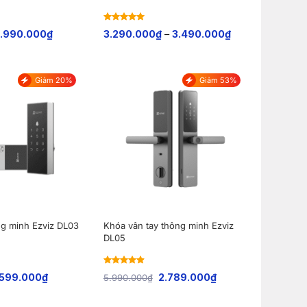
Rated
5
out
.990.000
₫
3.290.000
₫
–
3.490.000
₫
of 5
Giảm 20%
Giảm 53%
g minh Ezviz DL03
Khóa vân tay thông minh Ezviz
DL05
Rated
4.88
.599.000
₫
2.789.000
₫
5.990.000
₫
out of 5