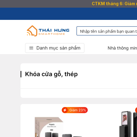
CTKM tháng 6: Giảm n
Bỏ
qua
nội
dung
Danh mục sản phẩm
Nhà thông mi
Khóa cửa gỗ, thép
Giảm 23%