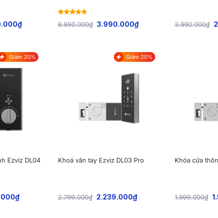
Rated
4.83
0.000
₫
3.990.000
₫
2
6.890.000
₫
3.990.000
₫
out of 5
Giảm 20%
Giảm 20%
nh Ezviz DL04
Khoá vân tay Ezviz DL03 Pro
Khóa cửa thôn
.000
₫
2.239.000
₫
1
2.799.000
₫
1.999.000
₫