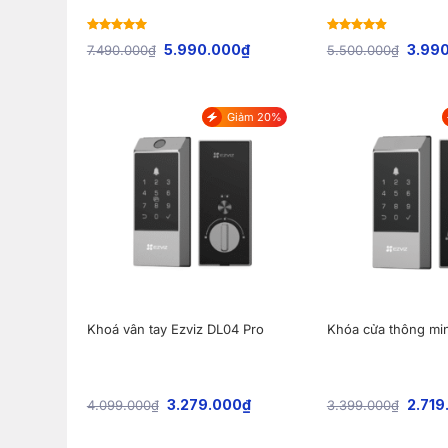
Rated
5
out
Rated
4.88
5.990.000
₫
3.99
7.490.000
₫
5.500.000
₫
of 5
out of 5
Giảm 20%
Khoá vân tay Ezviz DL04 Pro
Khóa cửa thông mi
3.279.000
₫
2.719
4.099.000
₫
3.399.000
₫