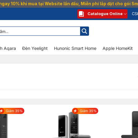
gay 10% khi mua tại Website lần đầu, Miễn phí lắp đặt cho gói 
Catalogue Online
CS
nh Aqara
Đèn Yeelight
Hunonic Smart Home
Apple HomeKit
Giảm 35%
Giảm 35%