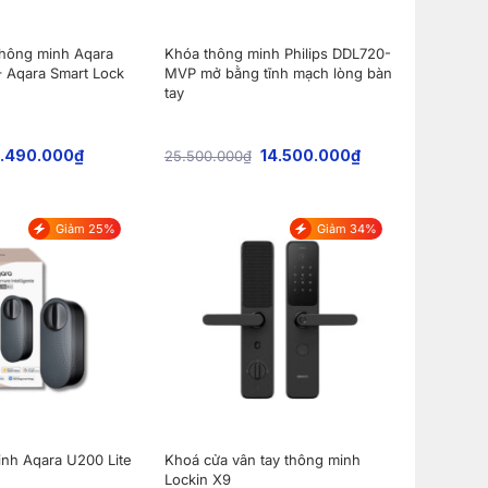
thông minh Aqara
Khóa thông minh Philips DDL720-
 Aqara Smart Lock
MVP mở bằng tĩnh mạch lòng bàn
tay
.490.000
₫
14.500.000
₫
25.500.000
₫
Giảm 25%
Giảm 34%
nh Aqara U200 Lite
Khoá cửa vân tay thông minh
Lockin X9