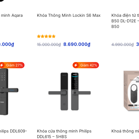
 minh Aqara
Khóa Thông Minh Lockin S6 Max
Khóa điện tử 
B50 DL-D12E –
B50
Rated
5
out
0.000
₫
8.690.000
₫
3
15.000.000
₫
4.990.000
₫
of 5
Giảm 27%
Giảm 42%
hilips DDL609-
Khóa cửa thông minh Philips
Khoá thông mi
DDL615 – 5HBS