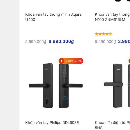
Khóa vân tay thông minh Aqara
Khóa vân tay thông
U400
N100 ZNMS16LM
Rated
6.990.000
₫
2.99
9.990.000
₫
5.490.000
₫
4.44
out
of 5
Giảm 20%
Khóa vân tay Philips DDL603E
Khóa cửa điện tử P
5HS