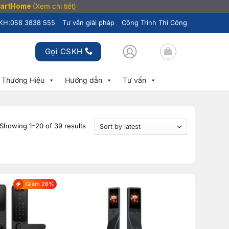
SmartHome
(Xem chi tiết)
KH:
058 3838 555
Tư vấn giải pháp
Công Trình Thi Công
Gọi CSKH
Thương Hiệu
Hướng dẫn
Tư vấn
Showing 1–20 of 39 results
Giảm 28%