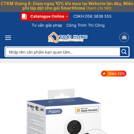
CTKM tháng 6: Giảm ngay 10% khi mua tại Website lần đầu, Miễn
phí lắp đặt cho gói SmartHome
(Xem chi tiết)
Bỏ
Catalogue Online
CSKH:
058 3838 555
qua
Tư vấn giải pháp
Công Trình Thi Công
nội
dung
Giảm 23%