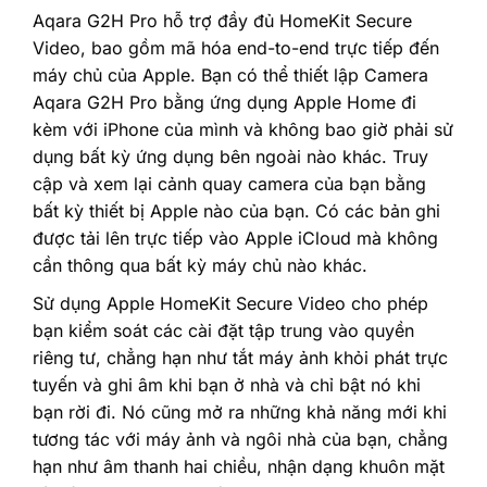
‎Aqara G2H Pro hỗ trợ đầy đủ HomeKit Secure
Video, bao gồm mã hóa end-to-end trực tiếp đến
máy chủ của Apple. Bạn có thể thiết lập Camera
Aqara G2H Pro bằng ứng dụng Apple Home đi
kèm với iPhone của mình và không bao giờ phải sử
dụng bất kỳ ứng dụng bên ngoài nào khác. Truy
cập và xem lại cảnh quay camera của bạn bằng
bất kỳ thiết bị Apple nào của bạn. Có các bản ghi
được tải lên trực tiếp vào Apple iCloud mà không
cần thông qua bất kỳ máy chủ nào khác.‎
‎Sử dụng Apple HomeKit Secure Video cho phép
bạn kiểm soát các cài đặt tập trung vào quyền
riêng tư, chẳng hạn như tắt máy ảnh khỏi phát trực
tuyến và ghi âm khi bạn ở nhà và chỉ bật nó khi
bạn rời đi. Nó cũng mở ra những khả năng mới khi
tương tác với máy ảnh và ngôi nhà của bạn, chẳng
hạn như âm thanh hai chiều, nhận dạng khuôn mặt