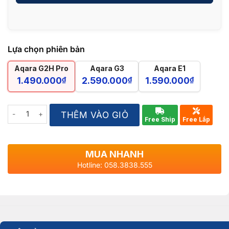
Lựa chọn phiên bản
Aqara G2H Pro
Aqara G3
Aqara E1
1.490.000
₫
2.590.000
₫
1.590.000
₫
Quantity
THÊM VÀO GIỎ
Free Ship
Free Lắp
MUA NHANH
Hotline: 058.3838.555