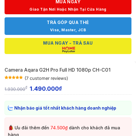
MUA NGAY
Giao Tận Nơi Hoặc Nhận Tại Cửa Hàng
TRẢ GÓP QUA THẺ
Visa, Master, JCB
MUA NGAY - TRẢ SAU
Camera Aqara G2H Pro Full HD 1080p CH-C01
(
7
customer reviews)
Rated
7
5
out
of 5 based
1.490.000
₫
₫
1.930.000
on
customer
ratings
Nhận báo giá tốt nhất khách hàng doanh nghiệp
Ưu đãi thêm đến
74.500₫
dành cho khách đã mua
hàng