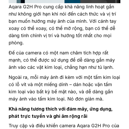
‎Aqara G2H Pro cung cấp khả năng linh hoạt gần
như không giới hạn khi nói đến cách thức và vị trí
bạn muốn hướng máy ảnh của mình. Với cánh tay
xoay có thể xoay, có thể mở rộng, bạn có thể dễ
dàng tinh chỉnh vị trí và hướng tốt nhất cho mọi
phòng.‎
‎Đế của camera có một nam châm tích hợp rất
mạnh, có thể được sử dụng để dễ dàng gắn máy
ảnh vào các vật kim loại, chẳng hạn như tủ lạnh.‎
‎Ngoài ra, mỗi máy ảnh đi kèm với một tấm kim loại
có lỗ vít và một miếng dính – dán hoặc vặn tấm
kim loại vào bất kỳ bề mặt nào, và dễ dàng gắn
máy ảnh vào tấm kim loại. Nó đơn giản mà.‎
‎Khả năng tương thích với đám mây, ứng dụng,
phát trực tuyến và ghi âm rộng rãi‎
‎Truy cập và điều khiển camera Aqara G2H Pro của