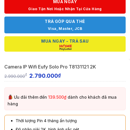
MUA NGAY
Giao Tận Nơi Hoặc Nhận Tại Cửa Hàng
TRẢ GÓP QUA THẺ
Visa, Master, JCB
MUA NGAY - TRẢ SAU
Camera IP Wifi Eufy Solo Pro T8131121 2K
2.790.000
₫
₫
2.990.000
Ưu đãi thêm đến
139.500₫
dành cho khách đã mua
hàng
Thời lượng Pin 4 tháng ấn tượng
Độ phân giải 2K, hình ảnh sắc nét