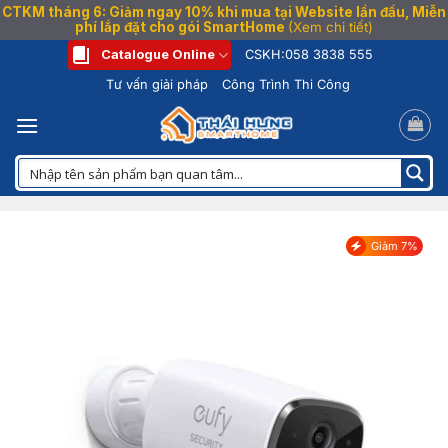
CTKM tháng 6: Giảm ngay 10% khi mua tại Website lần đầu, Miễn
phí lắp đặt cho gói SmartHome
(Xem chi tiết)
Bỏ
Catalogue Online
CSKH:
058 3838 555
qua
Tư vấn giải pháp
Công Trình Thi Công
nội
dung
Giảm 7%