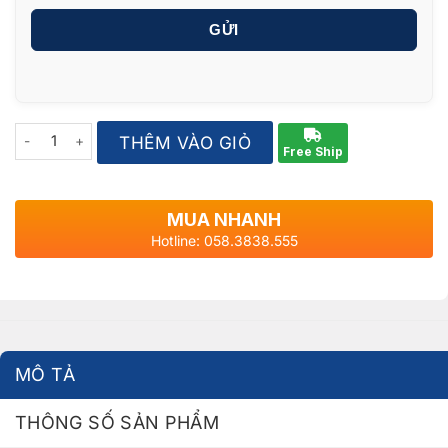
GỬI
Quantity
THÊM VÀO GIỎ
Free Ship
MUA NHANH
Hotline: 058.3838.555
MÔ TẢ
THÔNG SỐ SẢN PHẨM