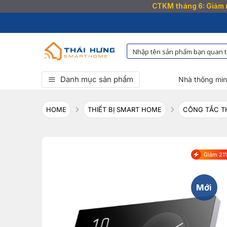
CTKM tháng 6: Giảm n
Bỏ
qua
nội
dung
Danh mục sản phẩm
Nhà thông mi
HOME
THIẾT BỊ SMART HOME
CÔNG TẮC T
Giảm 21
Mới