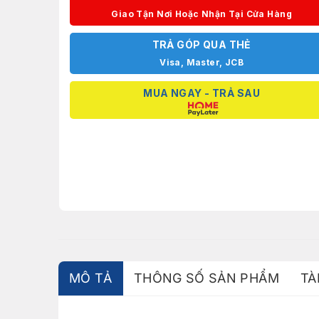
Giao Tận Nơi Hoặc Nhận Tại Cửa Hàng
TRẢ GÓP QUA THẺ
Visa, Master, JCB
MUA NGAY - TRẢ SAU
MÔ TẢ
THÔNG SỐ SẢN PHẨM
TÀ