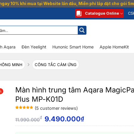
gay 10% khi mua tại Website lần đầu, Miễn phí lắp đặt cho gói 
Catalogue Online
CS
nh Aqara
Đèn Yeelight
Hunonic Smart Home
Apple HomeKit
HÔNG MINH
CÔNG TẮC CẢM ỨNG
Màn hình trung tâm Aqara MagicPa
%
Plus MP-K01D
(
5
customer reviews)
Rated
5
5
out
of 5 based
9.490.000
₫
₫
11.990.000
on
customer
ratings