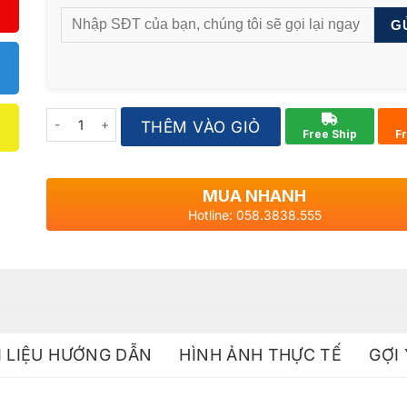
G
Quantity
THÊM VÀO GIỎ
Free Ship
F
MUA NHANH
Hotline: 058.3838.555
I LIỆU HƯỚNG DẪN
HÌNH ẢNH THỰC TẾ
GỢI