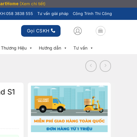
SmartHome
(Xem chi tiết)
KH:
058 3838 555
Tư vấn giải pháp
Công Trình Thi Công
Gọi CSKH
Thương Hiệu
Hướng dẫn
Tư vấn
d S1