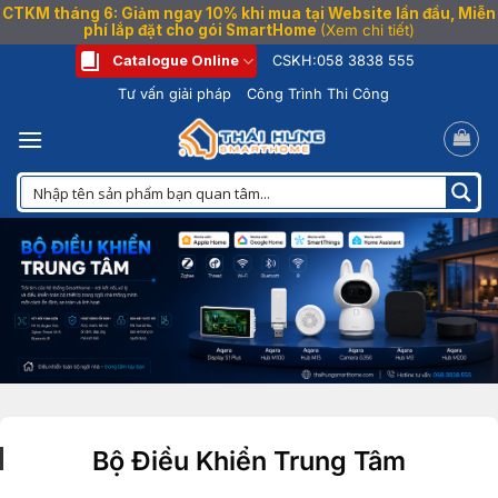
CTKM tháng 6: Giảm ngay 10% khi mua tại Website lần đầu, Miễn
phí lắp đặt cho gói SmartHome
(Xem chi tiết)
Bỏ
Catalogue Online
CSKH:
058 3838 555
qua
Tư vấn giải pháp
Công Trình Thi Công
nội
dung
Bộ Điều Khiển Trung Tâm