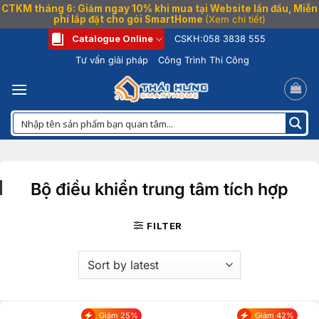
CTKM tháng 6: Giảm ngay 10% khi mua tại Website lần đầu, Miễn
phí lắp đặt cho gói SmartHome
(Xem chi tiết)
Bỏ
Catalogue Online
CSKH:
058 3838 555
qua
Tư vấn giải pháp
Công Trình Thi Công
nội
dung
Bộ điều khiển trung tâm tích hợp
FILTER
Giảm 25%
Giảm 42%