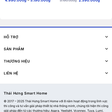
4.990.000
₫
–
5.190.000
₫
3.190.000
₫
2.590.000
₫
of 5
of 5
HỖ TRỢ
SẢN PHẨM
THƯƠNG HIỆU
LIÊN HỆ
Thái Hưng Smart Home
© 2017 – 2025 Thái Hưng Smart Home với 8 năm hoạt động trong lĩnh vực
thi công và tư vấn giải pháp thiết bị nhà thông minh, chúng tôi hiện thi công
giải pháp đến từ các thương hiệu: Aqara, Yeelight, Vconnex, Tuya, Lumi,