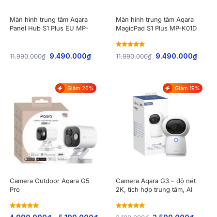
Màn hình trung tâm Aqara
Màn hình trung tâm Aqara
Panel Hub S1 Plus EU MP-
MagicPad S1 Plus MP-K01D
K03D
Rated
5
out
11.990.000
₫
9.490.000
₫
11.990.000
₫
9.490.000
₫
of 5
Giảm 26%
Giảm 19%
Camera Outdoor Aqara G5
Camera Aqara G3 – độ nét
Pro
2K, tích hợp trung tâm, AI
thông minh CH-H03
Rated
5
out
Rated
5
out