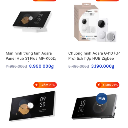
Màn hình trung tâm Aqara
Chuông hình Aqara G410 (G4
Panel Hub S1 Plus MP-K05D,
Pro) tích hợp HUB Zigbee
phiên bản để bàn
11.990.000
₫
8.990.000
₫
5.490.000
₫
3.190.000
₫
Giảm 21%
Giảm 21%
Mới