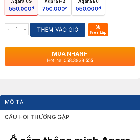
Aqara US
Aqara H2
Aqara EU
550.000
₫
750.000
₫
550.000
₫
Quantity
THÊM VÀO GIỎ
Free Lắp
MUA NHANH
Hotline: 058.3838.555
MÔ TẢ
CÂU HỎI THƯỜNG GẶP