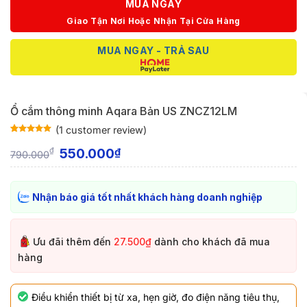
MUA NGAY
Giao Tận Nơi Hoặc Nhận Tại Cửa Hàng
MUA NGAY - TRẢ SAU
Ổ cắm thông minh Aqara Bản US ZNCZ12LM
(
1
customer review)
Rated
1
5
out
of 5 based
550.000
₫
₫
790.000
on
customer
rating
Nhận báo giá tốt nhất khách hàng doanh nghiệp
Ưu đãi thêm đến
27.500₫
dành cho khách đã mua
hàng
Điều khiển thiết bị từ xa, hẹn giờ, đo điện năng tiêu thụ,