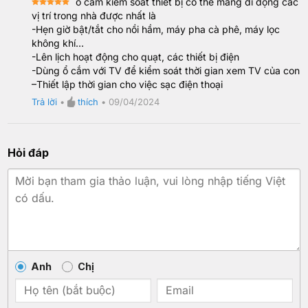
ổ cắm kiểm soát thiết bị có thể mang di động các
Rated
5
vị trí trong nhà được nhất là
out of 5
-Hẹn giờ bật/tắt cho nồi hầm, máy pha cà phê, máy lọc
không khí…
-Lên lịch hoạt động cho quạt, các thiết bị điện
-Dùng ổ cắm với TV để kiểm soát thời gian xem TV của con
–Thiết lập thời gian cho việc sạc điện thoại
Trả lời
•
thích
•
09/04/2024
Hỏi đáp
Anh
Chị