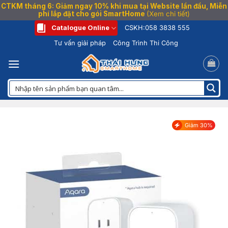
CTKM tháng 6: Giảm ngay 10% khi mua tại Website lần đầu, Miễn
phí lắp đặt cho gói SmartHome
(Xem chi tiết)
Bỏ
Catalogue Online
CSKH:
058 3838 555
qua
Tư vấn giải pháp
Công Trình Thi Công
nội
dung
Giảm 30%