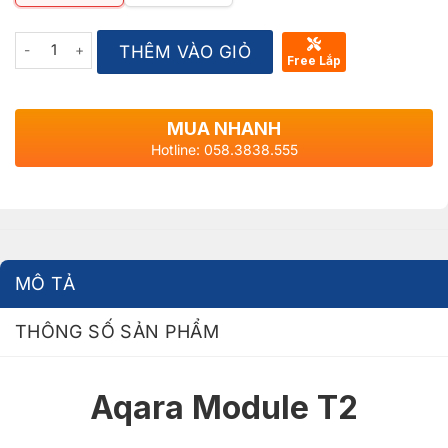
Quantity
THÊM VÀO GIỎ
Free Lắp
MUA NHANH
Hotline: 058.3838.555
MÔ TẢ
THÔNG SỐ SẢN PHẨM
Aqara Module T2