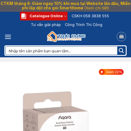
CTKM tháng 6: Giảm ngay 10% khi mua tại Website lần đầu, Miễn
phí lắp đặt cho gói SmartHome
(Xem chi tiết)
Bỏ
Catalogue Online
CSKH:
058 3838 555
qua
Tư vấn giải pháp
Công Trình Thi Công
nội
dung
Giảm 22%