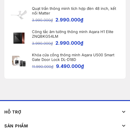
Quạt trần thông minh tích hợp đèn 48 inch, kết
nối Matter
2.990.000
₫
3.990.000
₫
Công tắc âm tường thông minh Aqara H1 Elite
ZNQBKG54LM
2.990.000
₫
3.990.000
₫
Khóa cửa cổng thông minh Aqara U500 Smart
Gate Door Lock DL-D18D
9.490.000
₫
11.990.000
₫
HỖ TRỢ
SẢN PHẨM