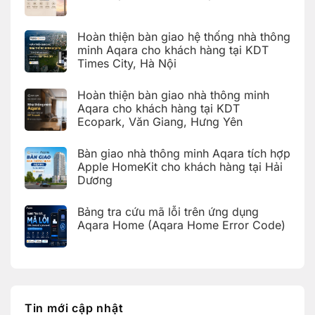
Không
có
bình
Hoàn thiện bàn giao hệ thống nhà thông
luận
ở
minh Aqara cho khách hàng tại KDT
Hướng
Times City, Hà Nội
dẫn
cài
Không
đặt
có
Giàn
Hoàn thiện bàn giao nhà thông minh
bình
phơi
luận
Aqara cho khách hàng tại KDT
thông
ở
minh
Ecopark, Văn Giang, Hưng Yên
Hoàn
Aqara
thiện
C100
Không
bàn
trên
có
giao
Bàn giao nhà thông minh Aqara tích hợp
Aqara
bình
hệ
Home
luận
Apple HomeKit cho khách hàng tại Hải
thống
ở
nhà
Dương
Hoàn
thông
thiện
Không
minh
bàn
có
Aqara
giao
Bảng tra cứu mã lỗi trên ứng dụng
bình
cho
nhà
luận
Aqara Home (Aqara Home Error Code)
khách
thông
ở
hàng
minh
Bàn
Không
tại
Aqara
giao
có
KDT
cho
nhà
bình
Times
khách
thông
luận
City,
hàng
ở
minh
Hà
tại
Bảng
Aqara
Nội
KDT
tra
tích
Ecopark,
cứu
hợp
Tin mới cập nhật
Văn
mã
Apple