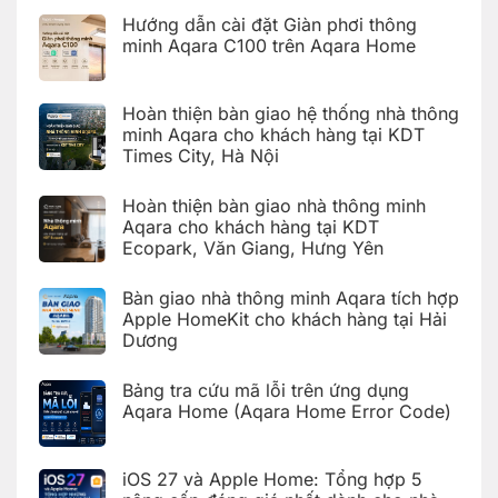
Giang,
lỗi
HomeKit
Hưng
Hướng dẫn cài đặt Giàn phơi thông
trên
cho
Yên
ứng
khách
minh Aqara C100 trên Aqara Home
dụng
hàng
Aqara
tại
Không
Home
Hải
có
(Aqara
Dương
bình
Hoàn thiện bàn giao hệ thống nhà thông
Home
luận
Error
ở
minh Aqara cho khách hàng tại KDT
Code)
Hướng
Times City, Hà Nội
dẫn
cài
Không
đặt
có
Giàn
Hoàn thiện bàn giao nhà thông minh
bình
phơi
luận
Aqara cho khách hàng tại KDT
thông
ở
minh
Ecopark, Văn Giang, Hưng Yên
Hoàn
Aqara
thiện
C100
Không
bàn
trên
có
giao
Bàn giao nhà thông minh Aqara tích hợp
Aqara
bình
hệ
Home
luận
Apple HomeKit cho khách hàng tại Hải
thống
ở
nhà
Dương
Hoàn
thông
thiện
Không
minh
bàn
có
Aqara
giao
Bảng tra cứu mã lỗi trên ứng dụng
bình
cho
nhà
luận
Aqara Home (Aqara Home Error Code)
khách
thông
ở
hàng
minh
Bàn
Không
tại
Aqara
giao
có
KDT
cho
nhà
bình
Times
khách
iOS 27 và Apple Home: Tổng hợp 5
thông
luận
City,
hàng
ở
minh
Hà