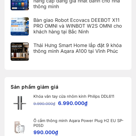
nâng cấp đáng giá nhất dành cho nhà
tại
Bảng
Aqara
Nội
KDT
thông minh
tra
tích
Ecopark,
cứu
hợp
Văn
Không
mã
Apple
Giang,
có
lỗi
HomeKit
Bàn giao Robot Ecovacs DEEBOT X11
Hưng
bình
trên
cho
Yên
luận
PRO OMNI và WINBOT W2S OMNI cho
ứng
khách
ở
dụng
hàng
khách hàng tại Bắc Ninh
iOS
Aqara
tại
27
Home
Hải
Không
và
(Aqara
Dương
có
Apple
Thái Hưng Smart Home lắp đặt 9 khóa
Home
bình
Home:
Error
luận
thông minh Aqara A100 tại Vĩnh Phúc
Tổng
Code)
ở
hợp
Bàn
Không
5
giao
có
nâng
Robot
bình
cấp
Ecovacs
luận
đáng
ở
DEEBOT
giá
Thái
X11
nhất
Hưng
PRO
dành
Smart
OMNI
Sản phẩm giảm giá
cho
Home
và
nhà
lắp
WINBOT
thông
Khóa vân tay cửa nhôm kính Philips DDL611
đặt
W2S
minh
9
OMNI
6.990.000
₫
9.990.000
₫
khóa
cho
thông
khách
minh
hàng
Aqara
tại
A100
Ổ cắm thông minh Aqara Power Plug H2 EU SP-
Bắc
tại
Ninh
P05D
Vĩnh
990.000
₫
Phúc