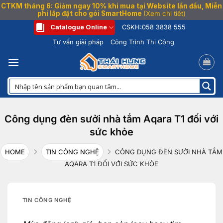
CTKM tháng 6: Giảm ngay 10% khi mua tại Website lần đầu, Miễn
phí lắp đặt cho gói SmartHome
(Xem chi tiết)
Bỏ
Catalogue Online
CSKH:
058 3838 555
qua
Tư vấn giải pháp
Công Trình Thi Công
nội
dung
Công dụng đèn sưởi nhà tắm Aqara T1 đối với
sức khỏe
HOME
TIN CÔNG NGHỆ
CÔNG DỤNG ĐÈN SƯỞI NHÀ TẮM
AQARA T1 ĐỐI VỚI SỨC KHỎE
TIN CÔNG NGHỆ