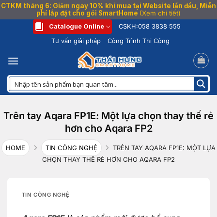
CTKM tháng 6: Giảm ngay 10% khi mua tại Website lần đầu, Miễn
phí lắp đặt cho gói SmartHome
(Xem chi tiết)
Bỏ
Catalogue Online
CSKH:
058 3838 555
qua
Tư vấn giải pháp
Công Trình Thi Công
nội
dung
Trên tay Aqara FP1E: Một lựa chọn thay thế rẻ
hơn cho Aqara FP2
HOME
TIN CÔNG NGHỆ
TRÊN TAY AQARA FP1E: MỘT LỰA
CHỌN THAY THẾ RẺ HƠN CHO AQARA FP2
TIN CÔNG NGHỆ