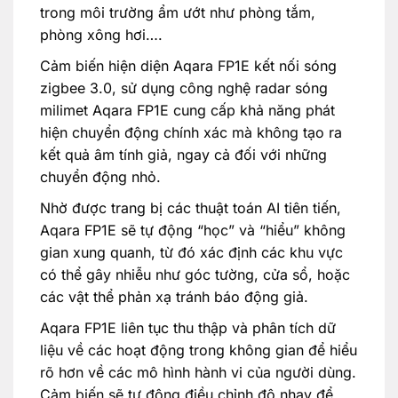
trong môi trường ẩm ướt như phòng tắm,
phòng xông hơi….
Cảm biến hiện diện Aqara FP1E kết nối sóng
zigbee 3.0, sử dụng công nghệ radar sóng
milimet Aqara FP1E cung cấp khả năng phát
hiện chuyển động chính xác mà không tạo ra
kết quả âm tính giả, ngay cả đối với những
chuyển động nhỏ.
Nhờ được trang bị các thuật toán AI tiên tiến,
Aqara FP1E sẽ tự động “học” và “hiểu” không
gian xung quanh, từ đó xác định các khu vực
có thể gây nhiễu như góc tường, cửa sổ, hoặc
các vật thể phản xạ tránh báo động giả.
Aqara FP1E liên tục thu thập và phân tích dữ
liệu về các hoạt động trong không gian để hiểu
rõ hơn về các mô hình hành vi của người dùng.
Cảm biến sẽ tự động điều chỉnh độ nhạy để