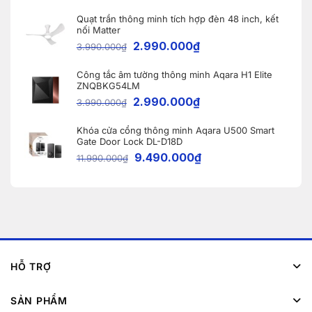
Quạt trần thông minh tích hợp đèn 48 inch, kết
nối Matter
2.990.000
₫
3.990.000
₫
Công tắc âm tường thông minh Aqara H1 Elite
ZNQBKG54LM
2.990.000
₫
3.990.000
₫
Khóa cửa cổng thông minh Aqara U500 Smart
Gate Door Lock DL-D18D
9.490.000
₫
11.990.000
₫
HỖ TRỢ
SẢN PHẨM