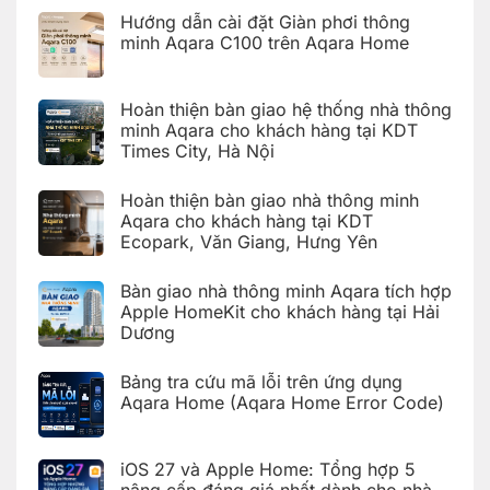
Giang,
lỗi
HomeKit
Hưng
Hướng dẫn cài đặt Giàn phơi thông
trên
cho
Yên
ứng
khách
minh Aqara C100 trên Aqara Home
dụng
hàng
Aqara
tại
Không
Home
Hải
có
(Aqara
Dương
bình
Hoàn thiện bàn giao hệ thống nhà thông
Home
luận
Error
ở
minh Aqara cho khách hàng tại KDT
Code)
Hướng
Times City, Hà Nội
dẫn
cài
Không
đặt
có
Giàn
Hoàn thiện bàn giao nhà thông minh
bình
phơi
luận
Aqara cho khách hàng tại KDT
thông
ở
minh
Ecopark, Văn Giang, Hưng Yên
Hoàn
Aqara
thiện
C100
Không
bàn
trên
có
giao
Bàn giao nhà thông minh Aqara tích hợp
Aqara
bình
hệ
Home
luận
Apple HomeKit cho khách hàng tại Hải
thống
ở
nhà
Dương
Hoàn
thông
thiện
Không
minh
bàn
có
Aqara
giao
Bảng tra cứu mã lỗi trên ứng dụng
bình
cho
nhà
luận
Aqara Home (Aqara Home Error Code)
khách
thông
ở
hàng
minh
Bàn
Không
tại
Aqara
giao
có
KDT
cho
nhà
bình
Times
khách
iOS 27 và Apple Home: Tổng hợp 5
thông
luận
City,
hàng
ở
minh
Hà
nâng cấp đáng giá nhất dành cho nhà