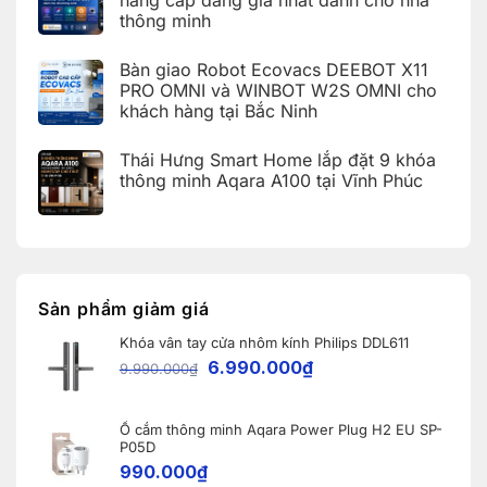
tại
Bảng
Aqara
Nội
KDT
thông minh
tra
tích
Ecopark,
cứu
hợp
Văn
Không
mã
Apple
Giang,
có
lỗi
HomeKit
Bàn giao Robot Ecovacs DEEBOT X11
Hưng
bình
trên
cho
Yên
luận
PRO OMNI và WINBOT W2S OMNI cho
ứng
khách
ở
dụng
hàng
khách hàng tại Bắc Ninh
iOS
Aqara
tại
27
Home
Hải
Không
và
(Aqara
Dương
có
Apple
Thái Hưng Smart Home lắp đặt 9 khóa
Home
bình
Home:
Error
luận
thông minh Aqara A100 tại Vĩnh Phúc
Tổng
Code)
ở
hợp
Bàn
Không
5
giao
có
nâng
Robot
bình
cấp
Ecovacs
luận
đáng
ở
DEEBOT
giá
Thái
X11
nhất
Hưng
PRO
dành
Smart
OMNI
Sản phẩm giảm giá
cho
Home
và
nhà
lắp
WINBOT
thông
Khóa vân tay cửa nhôm kính Philips DDL611
đặt
W2S
minh
9
OMNI
6.990.000
₫
9.990.000
₫
khóa
cho
thông
khách
minh
hàng
Aqara
tại
A100
Ổ cắm thông minh Aqara Power Plug H2 EU SP-
Bắc
tại
Ninh
P05D
Vĩnh
990.000
₫
Phúc