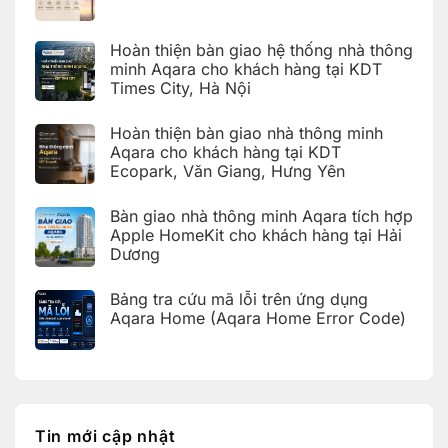
Không
có
bình
Hoàn thiện bàn giao hệ thống nhà thông
luận
ở
minh Aqara cho khách hàng tại KDT
Hướng
Times City, Hà Nội
dẫn
cài
Không
đặt
có
Giàn
Hoàn thiện bàn giao nhà thông minh
bình
phơi
luận
Aqara cho khách hàng tại KDT
thông
ở
minh
Ecopark, Văn Giang, Hưng Yên
Hoàn
Aqara
thiện
C100
Không
bàn
trên
có
giao
Bàn giao nhà thông minh Aqara tích hợp
Aqara
bình
hệ
Home
luận
Apple HomeKit cho khách hàng tại Hải
thống
ở
nhà
Dương
Hoàn
thông
thiện
Không
minh
bàn
có
Aqara
giao
Bảng tra cứu mã lỗi trên ứng dụng
bình
cho
nhà
luận
Aqara Home (Aqara Home Error Code)
khách
thông
ở
hàng
minh
Bàn
Không
tại
Aqara
giao
có
KDT
cho
nhà
bình
Times
khách
thông
luận
City,
hàng
ở
minh
Hà
tại
Bảng
Aqara
Nội
KDT
tra
tích
Ecopark,
cứu
hợp
Tin mới cập nhật
Văn
mã
Apple