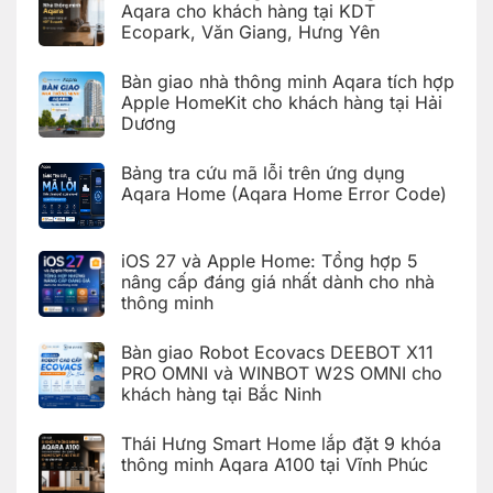
luận
Aqara cho khách hàng tại KDT
thông
ở
minh
Ecopark, Văn Giang, Hưng Yên
Hoàn
Aqara
thiện
C100
Không
bàn
trên
có
giao
Bàn giao nhà thông minh Aqara tích hợp
Aqara
bình
hệ
Home
luận
Apple HomeKit cho khách hàng tại Hải
thống
ở
nhà
Dương
Hoàn
thông
thiện
Không
minh
bàn
có
Aqara
giao
Bảng tra cứu mã lỗi trên ứng dụng
bình
cho
nhà
luận
Aqara Home (Aqara Home Error Code)
khách
thông
ở
hàng
minh
Bàn
Không
tại
Aqara
giao
có
KDT
cho
nhà
bình
Times
khách
iOS 27 và Apple Home: Tổng hợp 5
thông
luận
City,
hàng
ở
minh
Hà
nâng cấp đáng giá nhất dành cho nhà
tại
Bảng
Aqara
Nội
KDT
thông minh
tra
tích
Ecopark,
cứu
hợp
Văn
Không
mã
Apple
Giang,
có
lỗi
HomeKit
Bàn giao Robot Ecovacs DEEBOT X11
Hưng
bình
trên
cho
Yên
luận
PRO OMNI và WINBOT W2S OMNI cho
ứng
khách
ở
dụng
hàng
khách hàng tại Bắc Ninh
iOS
Aqara
tại
27
Home
Hải
Không
và
(Aqara
Dương
có
Apple
Thái Hưng Smart Home lắp đặt 9 khóa
Home
bình
Home:
Error
luận
thông minh Aqara A100 tại Vĩnh Phúc
Tổng
Code)
ở
hợp
Bàn
Không