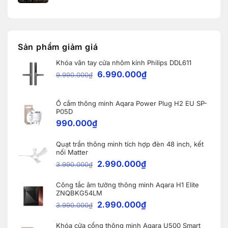
5
giao
có
nâng
Robot
bình
cấp
Ecovacs
luận
đáng
ở
DEEBOT
giá
Thái
X11
nhất
Hưng
PRO
dành
Smart
OMNI
Sản phẩm giảm giá
cho
Home
và
nhà
lắp
WINBOT
thông
Khóa vân tay cửa nhôm kính Philips DDL611
đặt
W2S
minh
9
OMNI
6.990.000
₫
9.990.000
₫
khóa
cho
thông
khách
minh
hàng
Aqara
tại
A100
Ổ cắm thông minh Aqara Power Plug H2 EU SP-
Bắc
tại
Ninh
P05D
Vĩnh
990.000
₫
Phúc
Quạt trần thông minh tích hợp đèn 48 inch, kết
nối Matter
2.990.000
₫
3.990.000
₫
Công tắc âm tường thông minh Aqara H1 Elite
ZNQBKG54LM
2.990.000
₫
3.990.000
₫
Khóa cửa cổng thông minh Aqara U500 Smart