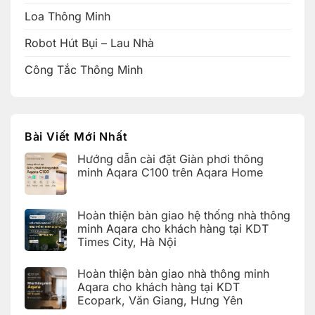
Loa Thông Minh
Robot Hút Bụi – Lau Nhà
Công Tắc Thông Minh
Bài Viết Mới Nhất
Hướng dẫn cài đặt Giàn phơi thông
minh Aqara C100 trên Aqara Home
Không
có
bình
Hoàn thiện bàn giao hệ thống nhà thông
luận
ở
minh Aqara cho khách hàng tại KDT
Hướng
Times City, Hà Nội
dẫn
cài
Không
đặt
có
Giàn
Hoàn thiện bàn giao nhà thông minh
bình
phơi
luận
Aqara cho khách hàng tại KDT
thông
ở
minh
Ecopark, Văn Giang, Hưng Yên
Hoàn
Aqara
thiện
C100
Không