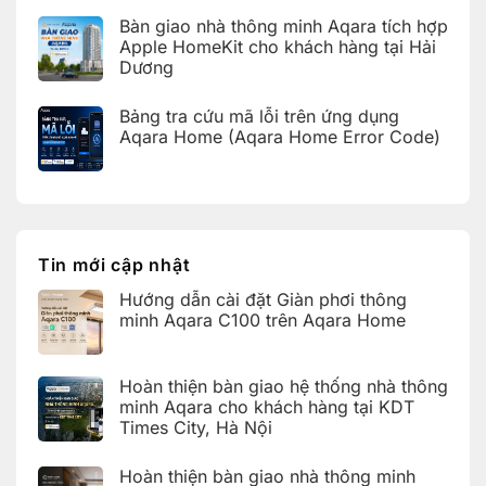
bàn
trên
có
giao
Bàn giao nhà thông minh Aqara tích hợp
Aqara
bình
hệ
Home
luận
Apple HomeKit cho khách hàng tại Hải
thống
ở
nhà
Dương
Hoàn
thông
thiện
Không
minh
bàn
có
Aqara
giao
Bảng tra cứu mã lỗi trên ứng dụng
bình
cho
nhà
luận
Aqara Home (Aqara Home Error Code)
khách
thông
ở
hàng
minh
Bàn
Không
tại
Aqara
giao
có
KDT
cho
nhà
bình
Times
khách
thông
luận
City,
hàng
ở
minh
Hà
tại
Bảng
Aqara
Nội
KDT
tra
tích
Ecopark,
cứu
hợp
Tin mới cập nhật
Văn
mã
Apple
Giang,
lỗi
HomeKit
Hưng
Hướng dẫn cài đặt Giàn phơi thông
trên
cho
Yên
ứng
khách
minh Aqara C100 trên Aqara Home
dụng
hàng
Aqara
tại
Không
Home
Hải
có
(Aqara
Dương
bình
Hoàn thiện bàn giao hệ thống nhà thông
Home
luận
Error
ở
minh Aqara cho khách hàng tại KDT
Code)
Hướng
Times City, Hà Nội
dẫn
cài
Không
đặt
có
Giàn
Hoàn thiện bàn giao nhà thông minh
bình
phơi