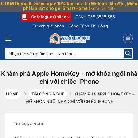
CTKM tháng 6: Giảm ngay 10% khi mua tại Website lần đầu, Miễn
phí lắp đặt cho gói SmartHome
(Xem chi tiết)
Bỏ
Catalogue Online
CSKH:
058 3838 555
qua
Tư vấn giải pháp
Công Trình Thi Công
nội
dung
Khám phá Apple HomeKey – mở khóa ngôi nhà
chỉ với chiếc IPhone
HOME
TIN CÔNG NGHỆ
KHÁM PHÁ APPLE HOMEKEY –
MỞ KHÓA NGÔI NHÀ CHỈ VỚI CHIẾC IPHONE
TIN CÔNG NGHỆ