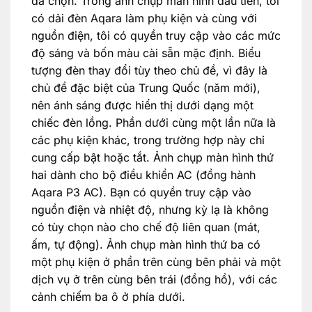
đã chọn. Trong ảnh chụp màn hình đầu tiên, tôi
có dải đèn Aqara làm phụ kiện và cùng với
nguồn điện, tôi có quyền truy cập vào các mức
độ sáng và bốn màu cài sẵn mặc định. Biểu
tượng đèn thay đổi tùy theo chủ đề, vì đây là
chủ đề đặc biệt của Trung Quốc (năm mới),
nên ánh sáng được hiển thị dưới dạng một
chiếc đèn lồng. Phần dưới cùng một lần nữa là
các phụ kiện khác, trong trường hợp này chỉ
cung cấp bật hoặc tắt. Ảnh chụp màn hình thứ
hai dành cho bộ điều khiển AC (đồng hành
Aqara P3 AC). Bạn có quyền truy cập vào
nguồn điện và nhiệt độ, nhưng kỳ lạ là không
có tùy chọn nào cho chế độ liên quan (mát,
ấm, tự động). Ảnh chụp màn hình thứ ba có
một phụ kiện ở phần trên cùng bên phải và một
dịch vụ ở trên cùng bên trái (đồng hồ), với các
cảnh chiếm ba ô ở phía dưới.