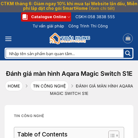
CTKM tháng 6: Giảm ngay 10% khi mua tại Website lần đầu, Miễn
phí lắp đặt cho gói SmartHome
(Xem chi tiết)
Bỏ
Catalogue Online
CSKH:
058 3838 555
qua
Tư vấn giải pháp
Công Trình Thi Công
nội
dung
Đánh giá màn hình Aqara Magic Switch S1E
HOME
TIN CÔNG NGHỆ
ĐÁNH GIÁ MÀN HÌNH AQARA
MAGIC SWITCH S1E
TIN CÔNG NGHỆ
Table of Contents