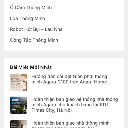
Ổ Cắm Thông Minh
Loa Thông Minh
Robot Hút Bụi – Lau Nhà
Công Tắc Thông Minh
Bài Viết Mới Nhất
Hướng dẫn cài đặt Giàn phơi thông
minh Aqara C100 trên Aqara Home
Không
có
bình
Hoàn thiện bàn giao hệ thống nhà thông
luận
ở
minh Aqara cho khách hàng tại KDT
Hướng
Times City, Hà Nội
dẫn
cài
Không
đặt
có
Giàn
Hoàn thiện bàn giao nhà thông minh
bình
phơi
luận