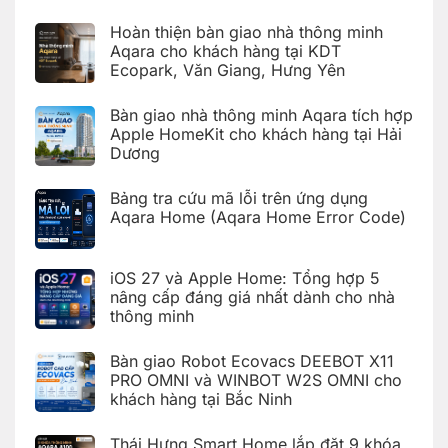
Không
đặt
có
Giàn
Hoàn thiện bàn giao nhà thông minh
bình
phơi
luận
Aqara cho khách hàng tại KDT
thông
ở
minh
Ecopark, Văn Giang, Hưng Yên
Hoàn
Aqara
thiện
C100
Không
bàn
trên
có
giao
Bàn giao nhà thông minh Aqara tích hợp
Aqara
bình
hệ
Home
luận
Apple HomeKit cho khách hàng tại Hải
thống
ở
nhà
Dương
Hoàn
thông
thiện
Không
minh
bàn
có
Aqara
giao
Bảng tra cứu mã lỗi trên ứng dụng
bình
cho
nhà
luận
Aqara Home (Aqara Home Error Code)
khách
thông
ở
hàng
minh
Bàn
Không
tại
Aqara
giao
có
KDT
cho
nhà
bình
Times
khách
iOS 27 và Apple Home: Tổng hợp 5
thông
luận
City,
hàng
ở
minh
Hà
nâng cấp đáng giá nhất dành cho nhà
tại
Bảng
Aqara
Nội
KDT
thông minh
tra
tích
Ecopark,
cứu
hợp
Văn
Không
mã
Apple
Giang,
có
lỗi
HomeKit
Bàn giao Robot Ecovacs DEEBOT X11
Hưng
bình
trên
cho
Yên
luận
PRO OMNI và WINBOT W2S OMNI cho
ứng
khách
ở
dụng
hàng
khách hàng tại Bắc Ninh
iOS
Aqara
tại
27
Home
Hải
Không
và
(Aqara
Dương
có
Apple
Thái Hưng Smart Home lắp đặt 9 khóa
Home
bình