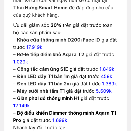
mắt. Và chỉ còn vài ngày nữa sẽ có mặt tại
Thái Hưng Smart Home
để đáp ứng nhu cầu
của quý khách hàng.
Ưu đãi giảm sốc
20%
trên giá đặt trước toàn
bộ các sản phẩm sau:
–
Khóa cửa thông minh D200i Face ID
giá đặt
trước
17.919k
–
Rơ-le tiếp điểm khô Aqara T2
giá đặt trước
1.029k
–
Công tắc cảm ứng S1E
giá đặt trước
1.849k
–
Đèn LED dây T1 bản 1m
giá đặt trước
459k
–
Đèn LED dây T1 bản 2m
giá đặt trước
1.389k
–
Máy sưởi nhà tắm T1
giá đặt trước
5.609k
–
Giàn phơi đồ thông minh H1
giá đặt trước
12.149k
–
Bộ điều khiển Dimmer thông minh Aqara T1
Pro
giá đặt trước
1.699k
Nhanh tay đặt trước tại: