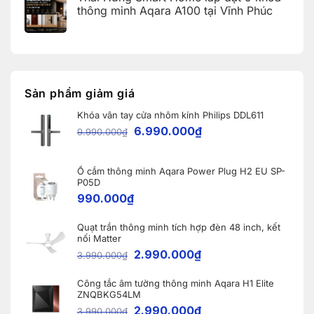
Home:
Error
luận
thông minh Aqara A100 tại Vĩnh Phúc
Tổng
Code)
ở
hợp
Bàn
Không
5
giao
có
nâng
Robot
bình
cấp
Ecovacs
luận
đáng
ở
DEEBOT
giá
Thái
X11
nhất
Hưng
PRO
dành
Smart
OMNI
Sản phẩm giảm giá
cho
Home
và
nhà
lắp
WINBOT
thông
Khóa vân tay cửa nhôm kính Philips DDL611
đặt
W2S
minh
9
OMNI
6.990.000
₫
9.990.000
₫
khóa
cho
thông
khách
minh
hàng
Aqara
tại
A100
Ổ cắm thông minh Aqara Power Plug H2 EU SP-
Bắc
tại
Ninh
P05D
Vĩnh
990.000
₫
Phúc
Quạt trần thông minh tích hợp đèn 48 inch, kết
nối Matter
2.990.000
₫
3.990.000
₫
Công tắc âm tường thông minh Aqara H1 Elite
ZNQBKG54LM
2.990.000
₫
3.990.000
₫