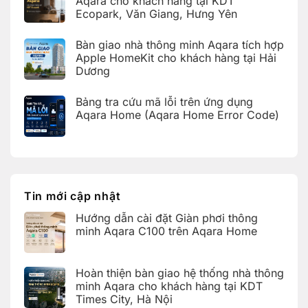
Aqara cho khách hàng tại KDT
thông
ở
minh
Ecopark, Văn Giang, Hưng Yên
Hoàn
Aqara
thiện
C100
Không
bàn
trên
có
giao
Bàn giao nhà thông minh Aqara tích hợp
Aqara
bình
hệ
Home
luận
Apple HomeKit cho khách hàng tại Hải
thống
ở
nhà
Dương
Hoàn
thông
thiện
Không
minh
bàn
có
Aqara
giao
Bảng tra cứu mã lỗi trên ứng dụng
bình
cho
nhà
luận
Aqara Home (Aqara Home Error Code)
khách
thông
ở
hàng
minh
Bàn
Không
tại
Aqara
giao
có
KDT
cho
nhà
bình
Times
khách
thông
luận
City,
hàng
ở
minh
Hà
tại
Bảng
Aqara
Nội
KDT
tra
tích
Ecopark,
cứu
hợp
Tin mới cập nhật
Văn
mã
Apple
Giang,
lỗi
HomeKit
Hưng
Hướng dẫn cài đặt Giàn phơi thông
trên
cho
Yên
ứng
khách
minh Aqara C100 trên Aqara Home
dụng
hàng
Aqara
tại
Không
Home
Hải
có
(Aqara
Dương
bình
Hoàn thiện bàn giao hệ thống nhà thông
Home
luận
Error
ở
minh Aqara cho khách hàng tại KDT
Code)
Hướng
Times City, Hà Nội
dẫn
cài