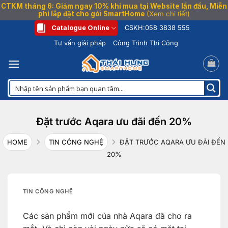
CTKM tháng 6: Giảm ngay 10% khi mua tại Website lần đầu, Miễn
phí lắp đặt cho gói SmartHome
(Xem chi tiết)
Bỏ
Catalogue Online
CSKH:
058 3838 555
qua
Tư vấn giải pháp
Công Trình Thi Công
nội
dung
Đặt trước Aqara ưu đãi đến 20%
HOME
TIN CÔNG NGHỆ
ĐẶT TRƯỚC AQARA ƯU ĐÃI ĐẾN
20%
TIN CÔNG NGHỆ
Các sản phẩm mới của nhà Aqara đã cho ra