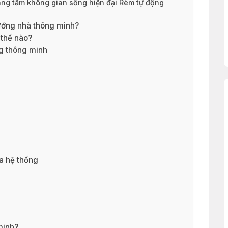
âng tầm không gian sống hiện đại Rèm tự động
hướng nhà thông minh?
thế nào?
ng thông minh
a hệ thống
minh?