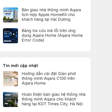
bàn
C100
Không
giao
trên
có
hệ
Bàn giao nhà thông minh Aqara
Aqara
bình
thống
Home
luận
nhà
tích hợp Apple HomeKit cho
ở
thông
khách hàng tại Hải Dương
Hoàn
minh
thiện
Aqara
Không
bàn
cho
có
giao
Bảng tra cứu mã lỗi trên ứng
khách
bình
nhà
hàng
luận
dụng Aqara Home (Aqara Home
thông
tại
ở
minh
Error Code)
KDT
Bàn
Aqara
Times
giao
Không
cho
City,
nhà
có
khách
Hà
thông
bình
hàng
Nội
minh
luận
tại
Aqara
ở
KDT
tích
Bảng
Ecopark,
hợp
tra
Tin mới cập nhật
Văn
Apple
cứu
Giang,
HomeKit
mã
Hưng
Hướng dẫn cài đặt Giàn phơi
cho
lỗi
Yên
khách
trên
thông minh Aqara C100 trên
hàng
ứng
Aqara Home
tại
dụng
Hải
Aqara
Không
Dương
Home
có
Hoàn thiện bàn giao hệ thống nhà
(Aqara
bình
Home
luận
thông minh Aqara cho khách
Error
ở
hàng tại KDT Times City, Hà Nội
Code)
Hướng
dẫn
Không
cài