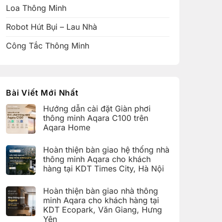
Loa Thông Minh
Robot Hút Bụi – Lau Nhà
Công Tắc Thông Minh
Bài Viết Mới Nhất
Hướng dẫn cài đặt Giàn phơi
thông minh Aqara C100 trên
Aqara Home
Không
có
Hoàn thiện bàn giao hệ thống nhà
bình
luận
thông minh Aqara cho khách
ở
hàng tại KDT Times City, Hà Nội
Hướng
dẫn
Không
cài
có
đặt
Hoàn thiện bàn giao nhà thông
bình
Giàn
luận
minh Aqara cho khách hàng tại
phơi
ở
thông
KDT Ecopark, Văn Giang, Hưng
Hoàn
minh
thiện
Yên
Aqara