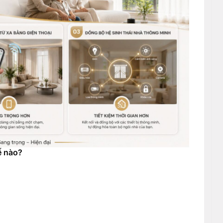
ế nào?