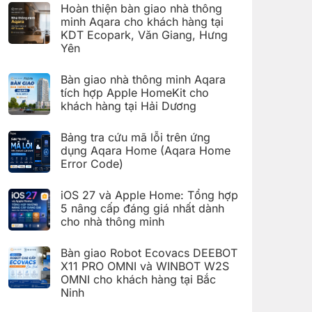
có
đặt
Hoàn thiện bàn giao nhà thông
bình
Giàn
luận
minh Aqara cho khách hàng tại
phơi
ở
thông
KDT Ecopark, Văn Giang, Hưng
Hoàn
minh
thiện
Yên
Aqara
bàn
C100
Không
giao
trên
có
hệ
Bàn giao nhà thông minh Aqara
Aqara
bình
thống
Home
luận
nhà
tích hợp Apple HomeKit cho
ở
thông
khách hàng tại Hải Dương
Hoàn
minh
thiện
Aqara
Không
bàn
cho
có
giao
Bảng tra cứu mã lỗi trên ứng
khách
bình
nhà
hàng
luận
dụng Aqara Home (Aqara Home
thông
tại
ở
minh
Error Code)
KDT
Bàn
Aqara
Times
giao
Không
cho
City,
nhà
có
khách
Hà
thông
iOS 27 và Apple Home: Tổng hợp
bình
hàng
Nội
minh
luận
5 nâng cấp đáng giá nhất dành
tại
Aqara
ở
KDT
tích
cho nhà thông minh
Bảng
Ecopark,
hợp
tra
Văn
Không
Apple
cứu
Giang,
có
HomeKit
mã
Bàn giao Robot Ecovacs DEEBOT
Hưng
bình
cho
lỗi
Yên
luận
X11 PRO OMNI và WINBOT W2S
khách
trên
ở
hàng
ứng
OMNI cho khách hàng tại Bắc
iOS
tại
dụng
27
Ninh
Hải
Aqara
và
Dương
Home
Không
Apple