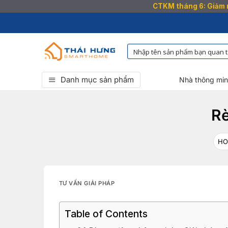
CTKM tháng 6: Giảm n
Bỏ
qua
nội
dung
Danh mục sản phẩm
Nhà thông mi
Rè
H
TƯ VẤN GIẢI PHÁP
Table of Contents