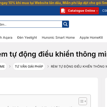
gay 10% khi mua tại Website lần đầu, Miễn phí lắp đặt cho gói 
Catalogue Online
CS
nh Aqara
Đèn Yeelight
Hunonic Smart Home
Apple HomeKit
m tự động điều khiển thông m
OME
TƯ VẤN GIẢI PHÁP
RÈM TỰ ĐỘNG ĐIỀU KHIỂN THÔNG 