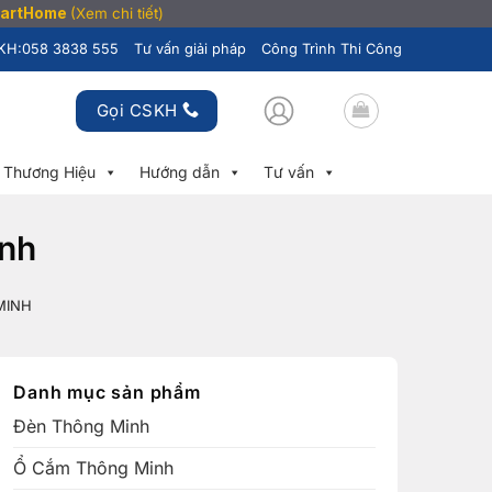
SmartHome
(Xem chi tiết)
KH:
058 3838 555
Tư vấn giải pháp
Công Trình Thi Công
Gọi CSKH
Thương Hiệu
Hướng dẫn
Tư vấn
inh
MINH
Danh mục sản phẩm
Đèn Thông Minh
Ổ Cắm Thông Minh