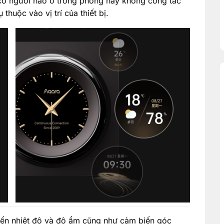
 có người nào ở trong phòng hay không công tắc
thuộc vào vị trí của thiết bị.
biến nhiệt độ và độ ẩm cũng như cảm biến góc