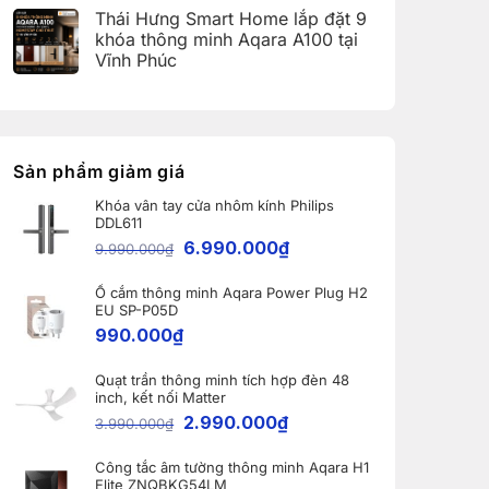
(Aqara
có
Home:
Thái Hưng Smart Home lắp đặt 9
Home
bình
Tổng
Error
luận
hợp
khóa thông minh Aqara A100 tại
Code)
ở
5
Vĩnh Phúc
Bàn
nâng
giao
cấp
Không
Robot
đáng
có
Ecovacs
giá
bình
DEEBOT
nhất
luận
X11
dành
ở
PRO
cho
Thái
OMNI
nhà
Hưng
Sản phẩm giảm giá
và
thông
Smart
WINBOT
minh
Home
W2S
Khóa vân tay cửa nhôm kính Philips
lắp
OMNI
DDL611
đặt
cho
9
6.990.000
₫
khách
9.990.000
₫
khóa
hàng
thông
tại
minh
Bắc
Ổ cắm thông minh Aqara Power Plug H2
Aqara
Ninh
A100
EU SP-P05D
tại
990.000
₫
Vĩnh
Phúc
Quạt trần thông minh tích hợp đèn 48
inch, kết nối Matter
2.990.000
₫
3.990.000
₫
Công tắc âm tường thông minh Aqara H1
Elite ZNQBKG54LM