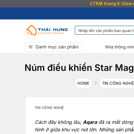
CTKM tháng 6: Giảm n
Bỏ
qua
nội
dung
Danh mục sản phẩm
Nhà thông mi
Núm điều khiển Star Mag
HOME
TIN CÔNG NGHỆ
TIN CÔNG NGHỆ
Cách đây không lâu,
Aqara
đã ra mắt dòng
hình ở giữa khu vực nút lớn. Những sản p