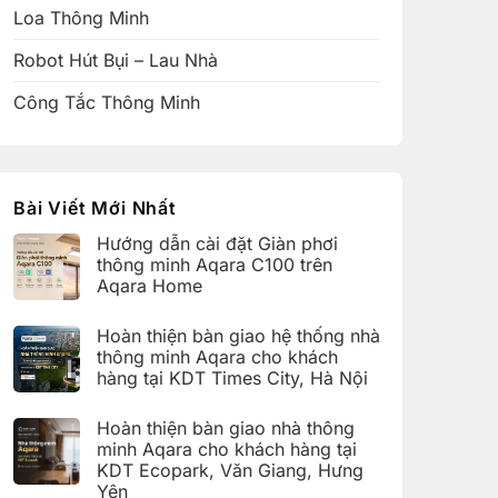
Loa Thông Minh
Robot Hút Bụi – Lau Nhà
Công Tắc Thông Minh
Bài Viết Mới Nhất
Hướng dẫn cài đặt Giàn phơi
thông minh Aqara C100 trên
Aqara Home
Không
có
Hoàn thiện bàn giao hệ thống nhà
bình
luận
thông minh Aqara cho khách
ở
hàng tại KDT Times City, Hà Nội
Hướng
dẫn
Không
cài
có
đặt
Hoàn thiện bàn giao nhà thông
bình
Giàn
luận
minh Aqara cho khách hàng tại
phơi
ở
thông
KDT Ecopark, Văn Giang, Hưng
Hoàn
minh
thiện
Yên
Aqara