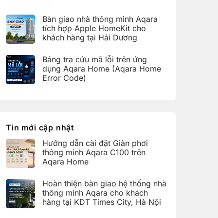
bàn
C100
Không
giao
trên
có
hệ
Bàn giao nhà thông minh Aqara
Aqara
bình
thống
Home
luận
nhà
tích hợp Apple HomeKit cho
ở
thông
khách hàng tại Hải Dương
Hoàn
minh
thiện
Aqara
Không
bàn
cho
có
giao
Bảng tra cứu mã lỗi trên ứng
khách
bình
nhà
hàng
luận
dụng Aqara Home (Aqara Home
thông
tại
ở
minh
Error Code)
KDT
Bàn
Aqara
Times
giao
Không
cho
City,
nhà
có
khách
Hà
thông
bình
hàng
Nội
minh
luận
tại
Aqara
ở
KDT
tích
Bảng
Ecopark,
hợp
tra
Tin mới cập nhật
Văn
Apple
cứu
Giang,
HomeKit
mã
Hưng
Hướng dẫn cài đặt Giàn phơi
cho
lỗi
Yên
khách
trên
thông minh Aqara C100 trên
hàng
ứng
Aqara Home
tại
dụng
Hải
Aqara
Không
Dương
Home
có
Hoàn thiện bàn giao hệ thống nhà
(Aqara
bình
Home
luận
thông minh Aqara cho khách
Error
ở
hàng tại KDT Times City, Hà Nội
Code)
Hướng
dẫn
Không
cài