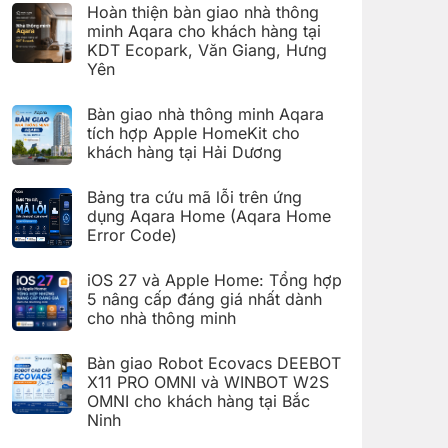
có
đặt
Hoàn thiện bàn giao nhà thông
bình
Giàn
luận
minh Aqara cho khách hàng tại
phơi
ở
thông
KDT Ecopark, Văn Giang, Hưng
Hoàn
minh
thiện
Yên
Aqara
bàn
C100
Không
giao
trên
có
hệ
Bàn giao nhà thông minh Aqara
Aqara
bình
thống
Home
luận
nhà
tích hợp Apple HomeKit cho
ở
thông
khách hàng tại Hải Dương
Hoàn
minh
thiện
Aqara
Không
bàn
cho
có
giao
Bảng tra cứu mã lỗi trên ứng
khách
bình
nhà
hàng
luận
dụng Aqara Home (Aqara Home
thông
tại
ở
minh
Error Code)
KDT
Bàn
Aqara
Times
giao
Không
cho
City,
nhà
có
khách
Hà
thông
iOS 27 và Apple Home: Tổng hợp
bình
hàng
Nội
minh
luận
5 nâng cấp đáng giá nhất dành
tại
Aqara
ở
KDT
tích
cho nhà thông minh
Bảng
Ecopark,
hợp
tra
Văn
Không
Apple
cứu
Giang,
có
HomeKit
mã
Bàn giao Robot Ecovacs DEEBOT
Hưng
bình
cho
lỗi
Yên
luận
X11 PRO OMNI và WINBOT W2S
khách
trên
ở
hàng
ứng
OMNI cho khách hàng tại Bắc
iOS
tại
dụng
27
Ninh
Hải
Aqara
và
Dương
Home
Không
Apple