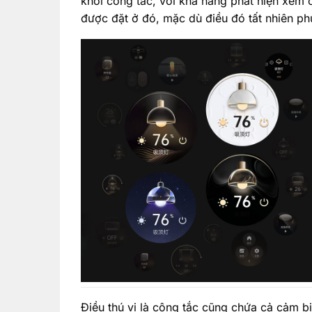
khỏi công tắc, với khả năng phát hiện xem
được đặt ở đó, mặc dù điều đó tất nhiên phụ 
Điều thú vị là công tắc cũng chứa cả cảm 