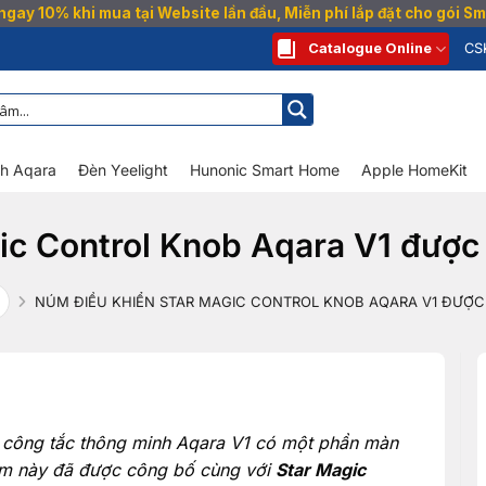
gay 10% khi mua tại Website lần đầu, Miễn phí lắp đặt cho gói 
Catalogue Online
CS
nh Aqara
Đèn Yeelight
Hunonic Smart Home
Apple HomeKit
ic Control Knob Aqara V1 được 
NÚM ĐIỀU KHIỂN STAR MAGIC CONTROL KNOB AQARA V1 ĐƯỢC
 công tắc thông minh Aqara V1 có một phần màn
hẩm này đã được công bố cùng với
Star Magic