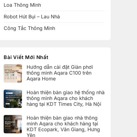
Loa Thông Minh
Robot Hút Bụi – Lau Nhà
Công Tắc Thông Minh
Bài Viết Mới Nhất
Hướng dẫn cài đặt Giàn phơi
thông minh Aqara C100 trên
Aqara Home
Không
có
Hoàn thiện bàn giao hệ thống nhà
bình
luận
thông minh Aqara cho khách
ở
hàng tại KDT Times City, Hà Nội
Hướng
dẫn
Không
cài
có
đặt
Hoàn thiện bàn giao nhà thông
bình
Giàn
luận
minh Aqara cho khách hàng tại
phơi
ở
thông
KDT Ecopark, Văn Giang, Hưng
Hoàn
minh
thiện
Yên
Aqara