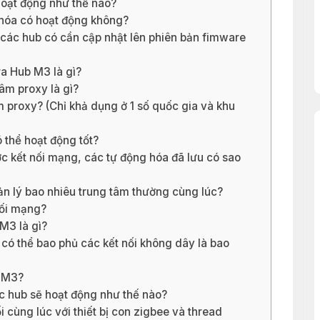
oạt động như thế nào?
 hóa có hoạt động không?
các hub có cần cập nhật lên phiên bản fimware
a Hub M3 là gì?
âm proxy là gì?
âm proxy? (Chỉ khả dụng ở 1 số quốc gia và khu
 thể hoạt động tốt?
c kết nối mạng, các tự động hóa đã lưu có sao
ản lý bao nhiêu trung tâm thường cùng lúc?
nối mạng?
M3 là gì?
 có thể bao phủ các kết nối không dây là bao
i M3?
c hub sẽ hoạt động như thế nào?
 cùng lúc với thiết bị con zigbee và thread