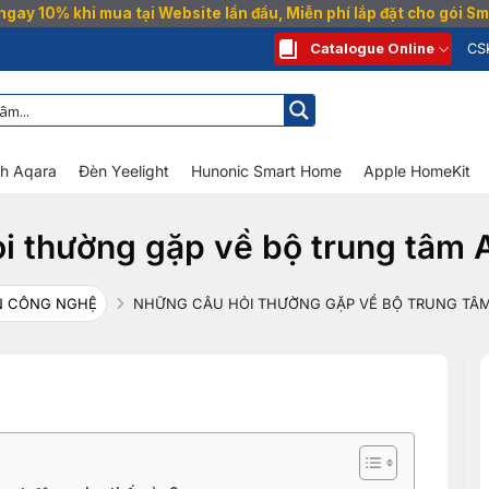
gay 10% khi mua tại Website lần đầu, Miễn phí lắp đặt cho gói 
Catalogue Online
CS
nh Aqara
Đèn Yeelight
Hunonic Smart Home
Apple HomeKit
i thường gặp về bộ trung tâm
N CÔNG NGHỆ
NHỮNG CÂU HỎI THƯỜNG GẶP VỀ BỘ TRUNG TÂ