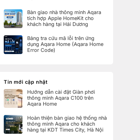
bàn
C100
Không
giao
trên
có
hệ
Bàn giao nhà thông minh Aqara
Aqara
bình
thống
Home
luận
nhà
tích hợp Apple HomeKit cho
ở
thông
khách hàng tại Hải Dương
Hoàn
minh
thiện
Aqara
Không
bàn
cho
có
giao
Bảng tra cứu mã lỗi trên ứng
khách
bình
nhà
hàng
luận
dụng Aqara Home (Aqara Home
thông
tại
ở
minh
Error Code)
KDT
Bàn
Aqara
Times
giao
Không
cho
City,
nhà
có
khách
Hà
thông
bình
hàng
Nội
minh
luận
tại
Aqara
ở
KDT
tích
Bảng
Ecopark,
hợp
tra
Tin mới cập nhật
Văn
Apple
cứu
Giang,
HomeKit
mã
Hưng
Hướng dẫn cài đặt Giàn phơi
cho
lỗi
Yên
khách
trên
thông minh Aqara C100 trên
hàng
ứng
Aqara Home
tại
dụng
Hải
Aqara
Không
Dương
Home
có
Hoàn thiện bàn giao hệ thống nhà
(Aqara
bình
Home
luận
thông minh Aqara cho khách
Error
ở
hàng tại KDT Times City, Hà Nội
Code)
Hướng
dẫn
Không
cài