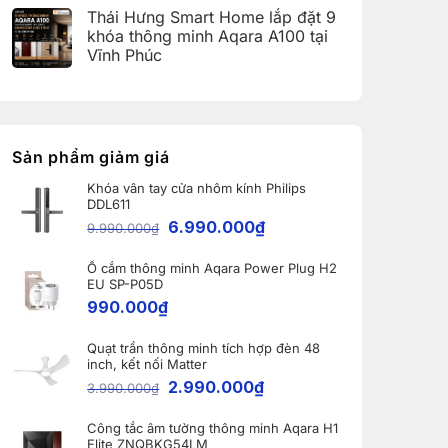
(Aqara
có
Home:
Thái Hưng Smart Home lắp đặt 9
Home
bình
Tổng
Error
luận
hợp
khóa thông minh Aqara A100 tại
Code)
ở
5
Vĩnh Phúc
Bàn
nâng
giao
cấp
Không
Robot
đáng
có
Ecovacs
giá
bình
DEEBOT
nhất
luận
X11
dành
ở
PRO
cho
Thái
OMNI
nhà
Hưng
Sản phẩm giảm giá
và
thông
Smart
WINBOT
minh
Home
W2S
Khóa vân tay cửa nhôm kính Philips
lắp
OMNI
DDL611
đặt
cho
9
6.990.000
₫
khách
9.990.000
₫
khóa
hàng
thông
tại
minh
Bắc
Ổ cắm thông minh Aqara Power Plug H2
Aqara
Ninh
A100
EU SP-P05D
tại
990.000
₫
Vĩnh
Phúc
Quạt trần thông minh tích hợp đèn 48
inch, kết nối Matter
2.990.000
₫
3.990.000
₫
Công tắc âm tường thông minh Aqara H1
Elite ZNQBKG54LM