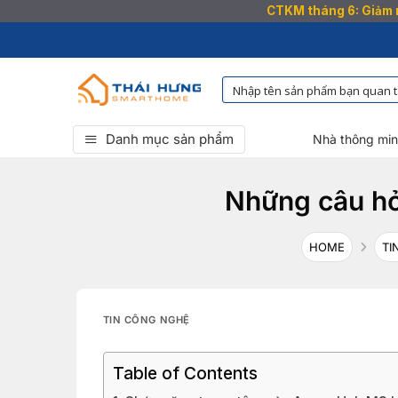
CTKM tháng 6: Giảm n
Bỏ
qua
nội
dung
Danh mục sản phẩm
Nhà thông mi
Những câu hỏ
HOME
TI
TIN CÔNG NGHỆ
Table of Contents