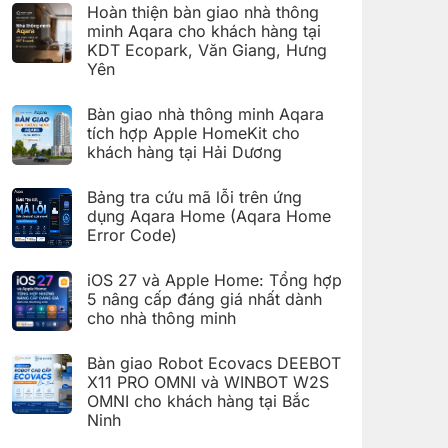
có
đặt
Hoàn thiện bàn giao nhà thông
bình
Giàn
luận
minh Aqara cho khách hàng tại
phơi
ở
thông
KDT Ecopark, Văn Giang, Hưng
Hoàn
minh
thiện
Yên
Aqara
bàn
C100
Không
giao
trên
có
hệ
Bàn giao nhà thông minh Aqara
Aqara
bình
thống
Home
luận
nhà
tích hợp Apple HomeKit cho
ở
thông
khách hàng tại Hải Dương
Hoàn
minh
thiện
Aqara
Không
bàn
cho
có
giao
Bảng tra cứu mã lỗi trên ứng
khách
bình
nhà
hàng
luận
dụng Aqara Home (Aqara Home
thông
tại
ở
minh
Error Code)
KDT
Bàn
Aqara
Times
giao
Không
cho
City,
nhà
có
khách
Hà
thông
iOS 27 và Apple Home: Tổng hợp
bình
hàng
Nội
minh
luận
5 nâng cấp đáng giá nhất dành
tại
Aqara
ở
KDT
tích
cho nhà thông minh
Bảng
Ecopark,
hợp
tra
Văn
Không
Apple
cứu
Giang,
có
HomeKit
mã
Bàn giao Robot Ecovacs DEEBOT
Hưng
bình
cho
lỗi
Yên
luận
X11 PRO OMNI và WINBOT W2S
khách
trên
ở
hàng
ứng
OMNI cho khách hàng tại Bắc
iOS
tại
dụng
27
Ninh
Hải
Aqara
và
Dương
Home
Không
Apple