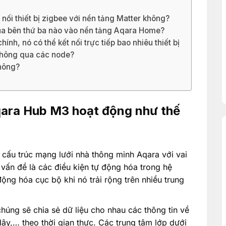
nối thiết bị zigbee với nền tảng Matter không?
 của bên thứ ba nào vào nền tảng Aqara Home?
ính, nó có thể kết nối trực tiếp bao nhiêu thiết bị
ị thông qua các node?
không?
ara Hub M3 hoạt động như thế
ấu trúc mạng lưới nhà thông minh Aqara với vai
t vấn đề là các điều kiện tự động hóa trong hệ
ộng hóa cục bộ khi nó trải rộng trên nhiều trung
húng sẽ chia sẻ dữ liệu cho nhau các thông tin về
dây,… theo thời gian thực. Các trung tâm lớp dưới