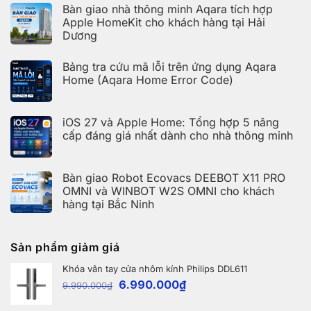
trên
có
giao
Bàn giao nhà thông minh Aqara tích hợp
Aqara
bình
hệ
Home
luận
Apple HomeKit cho khách hàng tại Hải
thống
ở
nhà
Dương
Hoàn
thông
thiện
Không
minh
bàn
có
Aqara
giao
Bảng tra cứu mã lỗi trên ứng dụng Aqara
bình
cho
nhà
luận
Home (Aqara Home Error Code)
khách
thông
ở
hàng
minh
Bàn
Không
tại
Aqara
giao
có
KDT
cho
nhà
bình
Times
khách
iOS 27 và Apple Home: Tổng hợp 5 nâng
thông
luận
City,
hàng
ở
minh
Hà
cấp đáng giá nhất dành cho nhà thông minh
tại
Bảng
Aqara
Nội
KDT
tra
tích
Không
Ecopark,
cứu
hợp
có
Văn
mã
Apple
bình
Giang,
lỗi
HomeKit
Bàn giao Robot Ecovacs DEEBOT X11 PRO
luận
Hưng
trên
cho
ở
OMNI và WINBOT W2S OMNI cho khách
Yên
ứng
khách
iOS
dụng
hàng tại Bắc Ninh
hàng
27
Aqara
tại
và
Không
Home
Hải
Apple
có
(Aqara
Dương
Home:
bình
Home
Tổng
Sản phẩm giảm giá
luận
Error
hợp
ở
Code)
5
Bàn
nâng
Khóa vân tay cửa nhôm kính Philips DDL611
giao
cấp
Robot
6.990.000
₫
đáng
9.990.000
₫
Ecovacs
giá
DEEBOT
nhất
X11