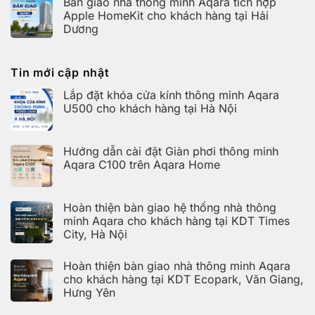
Bàn giao nhà thông minh Aqara tích hợp
Aqara
bình
hệ
Home
luận
Apple HomeKit cho khách hàng tại Hải
thống
ở
nhà
Dương
Hoàn
thông
thiện
Không
minh
bàn
có
Aqara
giao
bình
cho
nhà
Tin mới cập nhật
luận
khách
thông
ở
hàng
minh
Bàn
tại
Lắp đặt khóa cửa kính thông minh Aqara
Aqara
giao
KDT
cho
U500 cho khách hàng tại Hà Nội
nhà
Times
khách
thông
City,
hàng
Không
minh
Hà
tại
có
Aqara
Nội
KDT
bình
tích
Ecopark,
Hướng dẫn cài đặt Giàn phơi thông minh
luận
hợp
Văn
ở
Apple
Aqara C100 trên Aqara Home
Giang,
Lắp
HomeKit
Hưng
đặt
Không
cho
Yên
khóa
có
khách
cửa
bình
hàng
kính
Hoàn thiện bàn giao hệ thống nhà thông
luận
tại
thông
ở
Hải
minh Aqara cho khách hàng tại KDT Times
minh
Hướng
Dương
Aqara
City, Hà Nội
dẫn
U500
cài
Không
cho
đặt
có
khách
Giàn
Hoàn thiện bàn giao nhà thông minh Aqara
bình
hàng
phơi
luận
cho khách hàng tại KDT Ecopark, Văn Giang,
tại
thông
ở
Hà
minh
Hưng Yên
Hoàn
Nội
Aqara
thiện
C100
Không
bàn