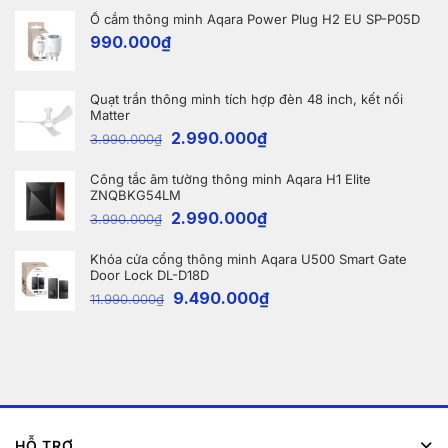
dành
PRO
cho
Ổ cắm thông minh Aqara Power Plug H2 EU SP-P05D
OMNI
nhà
và
990.000
₫
thông
WINBOT
minh
W2S
OMNI
cho
Quạt trần thông minh tích hợp đèn 48 inch, kết nối
khách
hàng
Matter
tại
2.990.000
₫
3.990.000
₫
Bắc
Ninh
Công tắc âm tường thông minh Aqara H1 Elite
ZNQBKG54LM
2.990.000
₫
3.990.000
₫
Khóa cửa cổng thông minh Aqara U500 Smart Gate
Door Lock DL-D18D
9.490.000
₫
11.990.000
₫
HỖ TRỢ