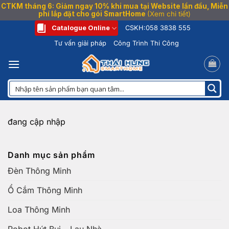
CTKM tháng 6: Giảm ngay 10% khi mua tại Website lần đầu, Miễn
phí lắp đặt cho gói SmartHome
(Xem chi tiết)
Bỏ
Catalogue Online
CSKH:
058 3838 555
qua
Tư vấn giải pháp
Công Trình Thi Công
nội
dung
đang cập nhập
Danh mục sản phẩm
Đèn Thông Minh
Ổ Cắm Thông Minh
Loa Thông Minh