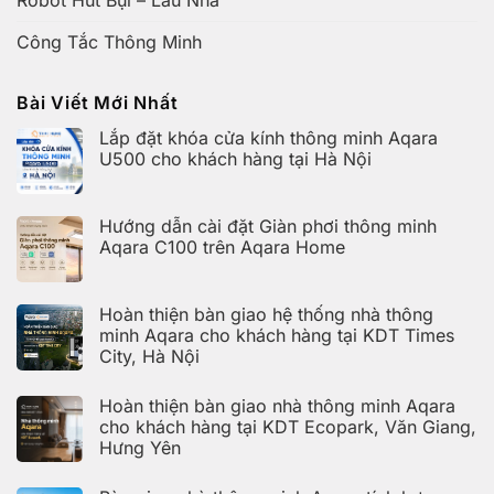
Robot Hút Bụi – Lau Nhà
Công Tắc Thông Minh
Bài Viết Mới Nhất
Lắp đặt khóa cửa kính thông minh Aqara
U500 cho khách hàng tại Hà Nội
Không
có
bình
Hướng dẫn cài đặt Giàn phơi thông minh
luận
ở
Aqara C100 trên Aqara Home
Lắp
đặt
Không
khóa
có
cửa
bình
kính
Hoàn thiện bàn giao hệ thống nhà thông
luận
thông
ở
minh Aqara cho khách hàng tại KDT Times
minh
Hướng
Aqara
City, Hà Nội
dẫn
U500
cài
Không
cho
đặt
có
khách
Giàn
Hoàn thiện bàn giao nhà thông minh Aqara
bình
hàng
phơi
luận
cho khách hàng tại KDT Ecopark, Văn Giang,
tại
thông
ở
Hà
minh
Hưng Yên
Hoàn
Nội
Aqara
thiện
C100
Không
bàn
trên
có
giao