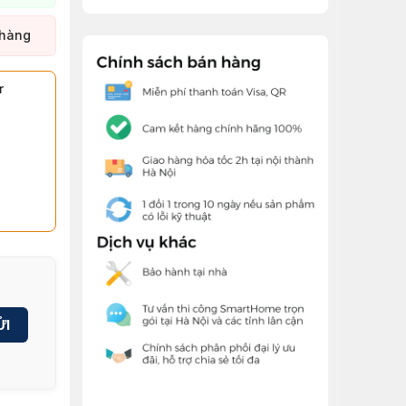
 hàng
r
ỬI