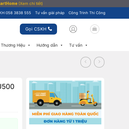
SmartHome
(Xem chi tiết)
KH:
058 3838 555
Tư vấn giải pháp
Công Trình Thi Công
Gọi CSKH
Thương Hiệu
Hướng dẫn
Tư vấn
U500