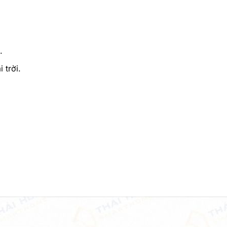
.
 trời.