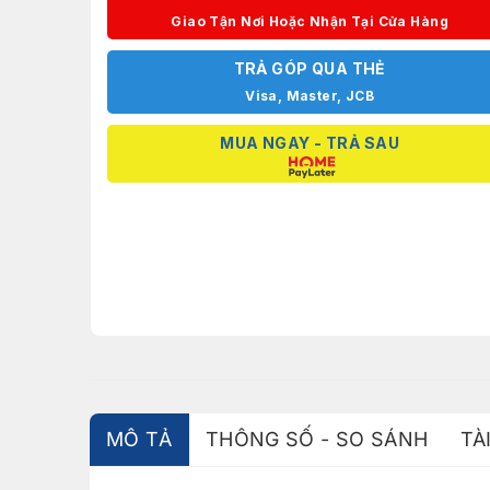
Giao Tận Nơi Hoặc Nhận Tại Cửa Hàng
TRẢ GÓP QUA THẺ
Visa, Master, JCB
MUA NGAY - TRẢ SAU
MÔ TẢ
THÔNG SỐ - SO SÁNH
TÀ