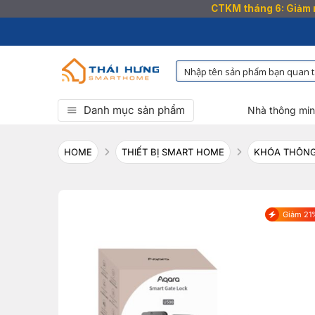
CTKM tháng 6: Giảm n
Bỏ
qua
nội
dung
Danh mục sản phẩm
Nhà thông mi
HOME
THIẾT BỊ SMART HOME
KHÓA THÔNG
Giảm 21