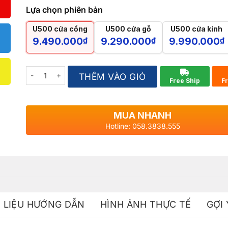
Lựa chọn phiên bản
U500 cửa cổng
U500 cửa gỗ
U500 cửa kính
9.490.000
9.290.000
9.990.000
₫
₫
₫
Quantity
THÊM VÀO GIỎ
Free Ship
F
MUA NHANH
Hotline: 058.3838.555
I LIỆU HƯỚNG DẪN
HÌNH ẢNH THỰC TẾ
GỢI