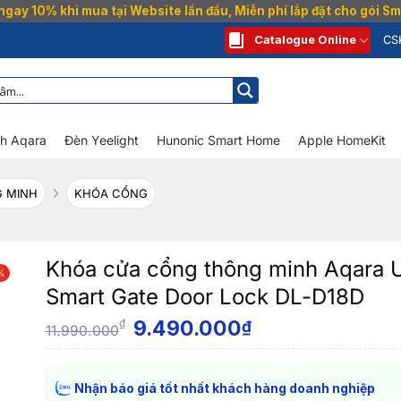
gay 10% khi mua tại Website lần đầu, Miễn phí lắp đặt cho gói 
Catalogue Online
CS
nh Aqara
Đèn Yeelight
Hunonic Smart Home
Apple HomeKit
 MINH
KHÓA CỔNG
Khóa cửa cổng thông minh Aqara 
%
Smart Gate Door Lock DL-D18D
9.490.000
₫
₫
11.990.000
Nhận báo giá tốt nhất khách hàng doanh nghiệp