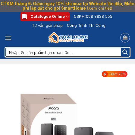
CTKM tháng 6: Giảm ngay 10% khi mua tại Website lần đầu, Miễn
phí lắp đặt cho gói SmartHome
(Xem chi tiết)
Bỏ
Catalogue Online
CSKH:
058 3838 555
qua
Tư vấn giải pháp
Công Trình Thi Công
nội
dung
Giảm 23%