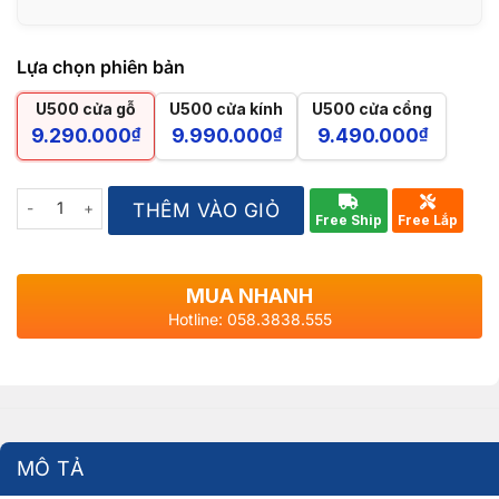
Lựa chọn phiên bản
U500 cửa gỗ
U500 cửa kính
U500 cửa cổng
9.290.000
₫
9.990.000
₫
9.490.000
₫
Quantity
THÊM VÀO GIỎ
Free Ship
Free Lắp
MUA NHANH
Hotline: 058.3838.555
MÔ TẢ