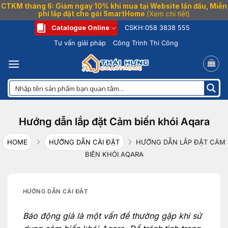
CTKM tháng 6: Giảm ngay 10% khi mua tại Website lần đầu, Miễn
phí lắp đặt cho gói SmartHome
(Xem chi tiết)
Bỏ
Catalogue Online
CSKH:
058 3838 555
qua
Tư vấn giải pháp
Công Trình Thi Công
nội
dung
Hướng dẫn lắp đặt Cảm biến khói Aqara
HOME
HƯỚNG DẪN CÀI ĐẶT
HƯỚNG DẪN LẮP ĐẶT CẢM
BIẾN KHÓI AQARA
HƯỚNG DẪN CÀI ĐẶT
Báo động giả là một vấn đề thường gặp khi sử