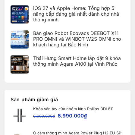
giao
có
KDT
cho
nhà
bình
Times
khách
iOS 27 và Apple Home: Tổng hợp 5
thông
luận
City,
hàng
ở
minh
Hà
nâng cấp đáng giá nhất dành cho nhà
tại
Bảng
Aqara
Nội
KDT
thông minh
tra
tích
Ecopark,
cứu
hợp
Văn
Không
mã
Apple
Giang,
có
lỗi
HomeKit
Bàn giao Robot Ecovacs DEEBOT X11
Hưng
bình
trên
cho
Yên
luận
PRO OMNI và WINBOT W2S OMNI cho
ứng
khách
ở
dụng
hàng
khách hàng tại Bắc Ninh
iOS
Aqara
tại
27
Home
Hải
Không
và
(Aqara
Dương
có
Apple
Thái Hưng Smart Home lắp đặt 9 khóa
Home
bình
Home:
Error
luận
thông minh Aqara A100 tại Vĩnh Phúc
Tổng
Code)
ở
hợp
Bàn
Không
5
giao
có
nâng
Robot
bình
cấp
Ecovacs
luận
đáng
ở
DEEBOT
giá
Thái
X11
nhất
Hưng
PRO
dành
Smart
OMNI
Sản phẩm giảm giá
cho
Home
và
nhà
lắp
WINBOT
thông
Khóa vân tay cửa nhôm kính Philips DDL611
đặt
W2S
minh
9
OMNI
6.990.000
₫
9.990.000
₫
khóa
cho
thông
khách
minh
hàng
Aqara
tại
A100
Ổ cắm thông minh Aqara Power Plug H2 EU SP-
Bắc