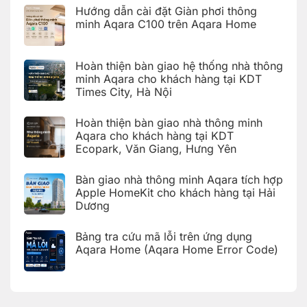
Hướng dẫn cài đặt Giàn phơi thông
minh Aqara C100 trên Aqara Home
Không
có
bình
Hoàn thiện bàn giao hệ thống nhà thông
luận
ở
minh Aqara cho khách hàng tại KDT
Hướng
Times City, Hà Nội
dẫn
cài
Không
đặt
có
Giàn
Hoàn thiện bàn giao nhà thông minh
bình
phơi
luận
Aqara cho khách hàng tại KDT
thông
ở
minh
Ecopark, Văn Giang, Hưng Yên
Hoàn
Aqara
thiện
C100
Không
bàn
trên
có
giao
Bàn giao nhà thông minh Aqara tích hợp
Aqara
bình
hệ
Home
luận
Apple HomeKit cho khách hàng tại Hải
thống
ở
nhà
Dương
Hoàn
thông
thiện
Không
minh
bàn
có
Aqara
giao
Bảng tra cứu mã lỗi trên ứng dụng
bình
cho
nhà
luận
Aqara Home (Aqara Home Error Code)
khách
thông
ở
hàng
minh
Bàn
Không
tại
Aqara
giao
có
KDT
cho
nhà
bình
Times
khách
thông
luận
City,
hàng
ở
minh
Hà
tại