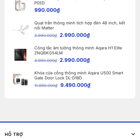
tại
Ninh
P05D
Vĩnh
990.000
₫
Phúc
Quạt trần thông minh tích hợp đèn 48 inch, kết
nối Matter
2.990.000
₫
3.990.000
₫
Công tắc âm tường thông minh Aqara H1 Elite
ZNQBKG54LM
2.990.000
₫
3.990.000
₫
Khóa cửa cổng thông minh Aqara U500 Smart
Gate Door Lock DL-D18D
9.490.000
₫
11.990.000
₫
HỖ TRỢ