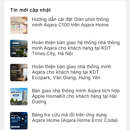
Bảng
Aqara
Nội
KDT
tra
tích
Ecopark,
cứu
hợp
Tin mới cập nhật
Văn
mã
Apple
Giang,
lỗi
HomeKit
Hưng
Hướng dẫn cài đặt Giàn phơi thông
trên
cho
Yên
ứng
khách
minh Aqara C100 trên Aqara Home
dụng
hàng
Aqara
tại
Không
Home
Hải
có
(Aqara
Dương
bình
Hoàn thiện bàn giao hệ thống nhà thông
Home
luận
Error
ở
minh Aqara cho khách hàng tại KDT
Code)
Hướng
Times City, Hà Nội
dẫn
cài
Không
đặt
có
Giàn
Hoàn thiện bàn giao nhà thông minh
bình
phơi
luận
Aqara cho khách hàng tại KDT
thông
ở
minh
Ecopark, Văn Giang, Hưng Yên
Hoàn
Aqara
thiện
C100
Không
bàn
trên
có
giao
Bàn giao nhà thông minh Aqara tích hợp
Aqara
bình
hệ
Home
luận
Apple HomeKit cho khách hàng tại Hải
thống
ở
nhà
Dương
Hoàn
thông
thiện
Không
minh
bàn
có
Aqara
giao
Bảng tra cứu mã lỗi trên ứng dụng
bình
cho
nhà
luận
Aqara Home (Aqara Home Error Code)
khách
thông
ở
hàng
minh
Bàn
Không
tại
Aqara