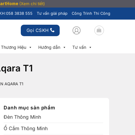
SmartHome
(Xem chi tiết)
KH:
058 3838 555
Tư vấn giải pháp
Công Trình Thi Công
Gọi CSKH
Thương Hiệu
Hướng dẫn
Tư vấn
Aqara T1
N AQARA T1
Danh mục sản phẩm
Đèn Thông Minh
Ổ Cắm Thông Minh