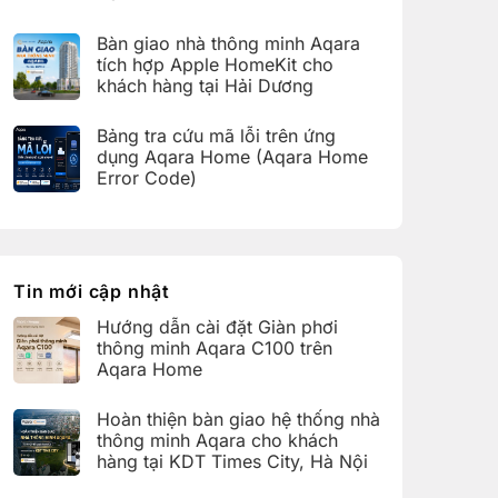
bàn
C100
Không
giao
trên
có
hệ
Bàn giao nhà thông minh Aqara
Aqara
bình
thống
Home
luận
nhà
tích hợp Apple HomeKit cho
ở
thông
khách hàng tại Hải Dương
Hoàn
minh
thiện
Aqara
Không
bàn
cho
có
giao
Bảng tra cứu mã lỗi trên ứng
khách
bình
nhà
hàng
luận
dụng Aqara Home (Aqara Home
thông
tại
ở
minh
Error Code)
KDT
Bàn
Aqara
Times
giao
Không
cho
City,
nhà
có
khách
Hà
thông
bình
hàng
Nội
minh
luận
tại
Aqara
ở
KDT
tích
Bảng
Ecopark,
hợp
tra
Tin mới cập nhật
Văn
Apple
cứu
Giang,
HomeKit
mã
Hưng
Hướng dẫn cài đặt Giàn phơi
cho
lỗi
Yên
khách
trên
thông minh Aqara C100 trên
hàng
ứng
Aqara Home
tại
dụng
Hải
Aqara
Không
Dương
Home
có
Hoàn thiện bàn giao hệ thống nhà
(Aqara
bình
Home
luận
thông minh Aqara cho khách
Error
ở
hàng tại KDT Times City, Hà Nội
Code)
Hướng
dẫn
Không
cài