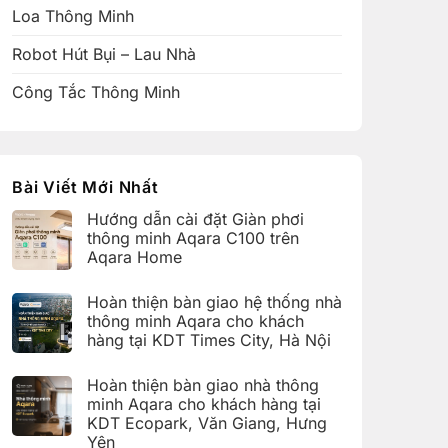
Loa Thông Minh
Robot Hút Bụi – Lau Nhà
Công Tắc Thông Minh
Bài Viết Mới Nhất
Hướng dẫn cài đặt Giàn phơi
thông minh Aqara C100 trên
Aqara Home
Không
có
Hoàn thiện bàn giao hệ thống nhà
bình
luận
thông minh Aqara cho khách
ở
hàng tại KDT Times City, Hà Nội
Hướng
dẫn
Không
cài
có
đặt
Hoàn thiện bàn giao nhà thông
bình
Giàn
luận
minh Aqara cho khách hàng tại
phơi
ở
thông
KDT Ecopark, Văn Giang, Hưng
Hoàn
minh
thiện
Yên
Aqara