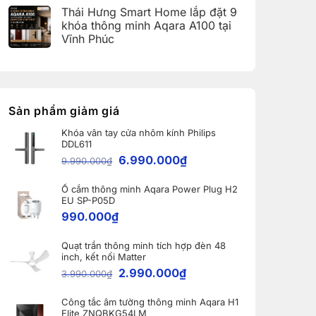
(Aqara
có
Home:
Thái Hưng Smart Home lắp đặt 9
Home
bình
Tổng
Error
luận
hợp
khóa thông minh Aqara A100 tại
Code)
ở
5
Vĩnh Phúc
Bàn
nâng
giao
cấp
Không
Robot
đáng
có
Ecovacs
giá
bình
DEEBOT
nhất
luận
X11
dành
ở
PRO
cho
Thái
OMNI
nhà
Hưng
Sản phẩm giảm giá
và
thông
Smart
WINBOT
minh
Home
W2S
Khóa vân tay cửa nhôm kính Philips
lắp
OMNI
DDL611
đặt
cho
9
6.990.000
₫
khách
9.990.000
₫
khóa
hàng
thông
tại
minh
Bắc
Ổ cắm thông minh Aqara Power Plug H2
Aqara
Ninh
A100
EU SP-P05D
tại
990.000
₫
Vĩnh
Phúc
Quạt trần thông minh tích hợp đèn 48
inch, kết nối Matter
2.990.000
₫
3.990.000
₫
Công tắc âm tường thông minh Aqara H1
Elite ZNQBKG54LM