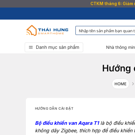
CTKM tháng 6: Giảm n
Bỏ
qua
nội
dung
Danh mục sản phẩm
Nhà thông mi
Hướng d
HOME
HƯỚNG DẪN CÀI ĐẶT
Bộ điều khiển van Aqara T1
là bộ điều khiể
không dây Zigbee, thích hợp để điều khiển