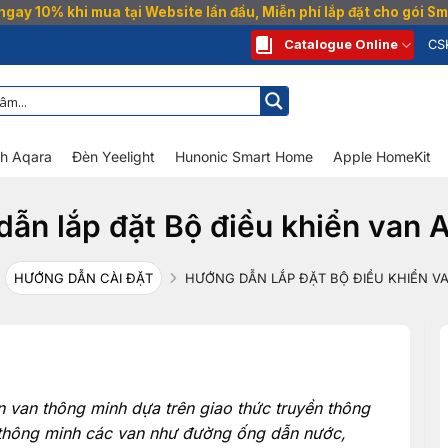
gay 10% khi mua tại Website lần đầu, Miễn phí lắp đặt cho gói 
Catalogue Online
CS
nh Aqara
Đèn Yeelight
Hunonic Smart Home
Apple HomeKit
ẫn lắp đặt Bộ điều khiển van 
HƯỚNG DẪN CÀI ĐẶT
HƯỚNG DẪN LẮP ĐẶT BỘ ĐIỀU KHIỂN VA
n van thông minh dựa trên giao thức truyền thông
 thông minh các van như đường ống dẫn nước,