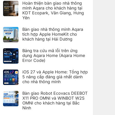
có
đặt
Hoàn thiện bàn giao nhà thông
bình
Giàn
luận
minh Aqara cho khách hàng tại
phơi
ở
thông
KDT Ecopark, Văn Giang, Hưng
Hoàn
minh
thiện
Yên
Aqara
bàn
C100
Không
giao
trên
có
hệ
Bàn giao nhà thông minh Aqara
Aqara
bình
thống
Home
luận
nhà
tích hợp Apple HomeKit cho
ở
thông
khách hàng tại Hải Dương
Hoàn
minh
thiện
Aqara
Không
bàn
cho
có
giao
Bảng tra cứu mã lỗi trên ứng
khách
bình
nhà
hàng
luận
dụng Aqara Home (Aqara Home
thông
tại
ở
minh
Error Code)
KDT
Bàn
Aqara
Times
giao
Không
cho
City,
nhà
có
khách
Hà
thông
iOS 27 và Apple Home: Tổng hợp
bình
hàng
Nội
minh
luận
5 nâng cấp đáng giá nhất dành
tại
Aqara
ở
KDT
tích
cho nhà thông minh
Bảng
Ecopark,
hợp
tra
Văn
Không
Apple
cứu
Giang,
có
HomeKit
mã
Bàn giao Robot Ecovacs DEEBOT
Hưng
bình
cho
lỗi
Yên
luận
X11 PRO OMNI và WINBOT W2S
khách
trên
ở
hàng
ứng
OMNI cho khách hàng tại Bắc
iOS
tại
dụng
27
Ninh
Hải
Aqara
và
Dương
Home
Không
Apple