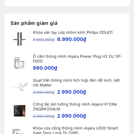
nâng
Robot
bình
cấp
Ecovacs
luận
đáng
ở
DEEBOT
giá
Thái
X11
nhất
Hưng
PRO
dành
Smart
OMNI
Sản phẩm giảm giá
cho
Home
và
nhà
lắp
WINBOT
thông
Khóa vân tay cửa nhôm kính Philips DDL611
đặt
W2S
minh
9
OMNI
6.990.000
₫
9.990.000
₫
khóa
cho
thông
khách
minh
hàng
Aqara
tại
A100
Ổ cắm thông minh Aqara Power Plug H2 EU SP-
Bắc
tại
Ninh
P05D
Vĩnh
990.000
₫
Phúc
Quạt trần thông minh tích hợp đèn 48 inch, kết
nối Matter
2.990.000
₫
3.990.000
₫
Công tắc âm tường thông minh Aqara H1 Elite
ZNQBKG54LM
2.990.000
₫
3.990.000
₫
Khóa cửa cổng thông minh Aqara U500 Smart
Gate Door Lock DL-D18D