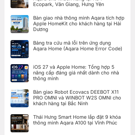
ở
minh
Ecopark, Văn Giang, Hưng Yên
Hoàn
Aqara
thiện
C100
Không
bàn
trên
có
giao
Bàn giao nhà thông minh Aqara tích hợp
Aqara
bình
hệ
Home
luận
Apple HomeKit cho khách hàng tại Hải
thống
ở
nhà
Dương
Hoàn
thông
thiện
Không
minh
bàn
có
Aqara
giao
Bảng tra cứu mã lỗi trên ứng dụng
bình
cho
nhà
luận
Aqara Home (Aqara Home Error Code)
khách
thông
ở
hàng
minh
Bàn
Không
tại
Aqara
giao
có
KDT
cho
nhà
bình
Times
khách
iOS 27 và Apple Home: Tổng hợp 5
thông
luận
City,
hàng
ở
minh
Hà
nâng cấp đáng giá nhất dành cho nhà
tại
Bảng
Aqara
Nội
KDT
thông minh
tra
tích
Ecopark,
cứu
hợp
Văn
Không
mã
Apple
Giang,
có
lỗi
HomeKit
Bàn giao Robot Ecovacs DEEBOT X11
Hưng
bình
trên
cho
Yên
luận
PRO OMNI và WINBOT W2S OMNI cho
ứng
khách
ở
dụng
hàng
khách hàng tại Bắc Ninh
iOS
Aqara
tại
27
Home
Hải
Không
và
(Aqara
Dương
có
Apple
Thái Hưng Smart Home lắp đặt 9 khóa
Home
bình
Home:
Error
luận
thông minh Aqara A100 tại Vĩnh Phúc
Tổng
Code)
ở
hợp
Bàn
Không
5
giao
có