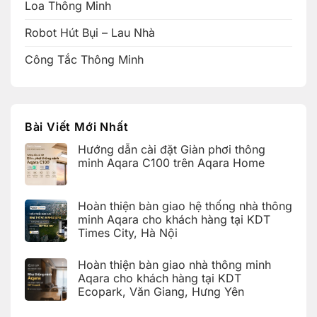
Loa Thông Minh
Robot Hút Bụi – Lau Nhà
Công Tắc Thông Minh
Bài Viết Mới Nhất
Hướng dẫn cài đặt Giàn phơi thông
minh Aqara C100 trên Aqara Home
Không
có
bình
Hoàn thiện bàn giao hệ thống nhà thông
luận
ở
minh Aqara cho khách hàng tại KDT
Hướng
Times City, Hà Nội
dẫn
cài
Không
đặt
có
Giàn
Hoàn thiện bàn giao nhà thông minh
bình
phơi
luận
Aqara cho khách hàng tại KDT
thông
ở
minh
Ecopark, Văn Giang, Hưng Yên
Hoàn
Aqara
thiện
C100
Không
bàn
trên
có