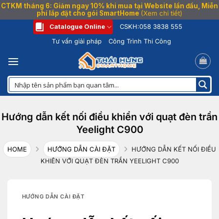
CTKM tháng 6: Giảm ngay 10% khi mua tại Website lần đầu, Miễn
phí lắp đặt cho gói SmartHome
(Xem chi tiết)
Bỏ
Catalogue Online
CSKH:
058 3838 555
qua
Tư vấn giải pháp
Công Trình Thi Công
nội
dung
Hướng dẫn kết nối điều khiển với quạt đèn trần
Yeelight C900
HOME
HƯỚNG DẪN CÀI ĐẶT
HƯỚNG DẪN KẾT NỐI ĐIỀU
KHIỂN VỚI QUẠT ĐÈN TRẦN YEELIGHT C900
HƯỚNG DẪN CÀI ĐẶT