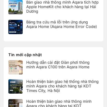
giao
Bàn giao nhà thông minh Aqara tích hợp
Aqara
bình
hệ
Home
luận
Apple HomeKit cho khách hàng tại Hải
thống
ở
nhà
Dương
Hoàn
thông
thiện
Không
minh
bàn
có
Aqara
giao
Bảng tra cứu mã lỗi trên ứng dụng
bình
cho
nhà
luận
Aqara Home (Aqara Home Error Code)
khách
thông
ở
hàng
minh
Bàn
Không
tại
Aqara
giao
có
KDT
cho
nhà
bình
Times
khách
thông
luận
City,
hàng
ở
minh
Hà
tại
Bảng
Aqara
Nội
KDT
tra
tích
Ecopark,
cứu
hợp
Tin mới cập nhật
Văn
mã
Apple
Giang,
lỗi
HomeKit
Hưng
Hướng dẫn cài đặt Giàn phơi thông
trên
cho
Yên
ứng
khách
minh Aqara C100 trên Aqara Home
dụng
hàng
Aqara
tại
Không
Home
Hải
có
(Aqara
Dương
bình
Hoàn thiện bàn giao hệ thống nhà thông
Home
luận
Error
ở
minh Aqara cho khách hàng tại KDT
Code)
Hướng
Times City, Hà Nội
dẫn
cài
Không
đặt
có
Giàn
Hoàn thiện bàn giao nhà thông minh
bình
phơi
luận
Aqara cho khách hàng tại KDT
thông