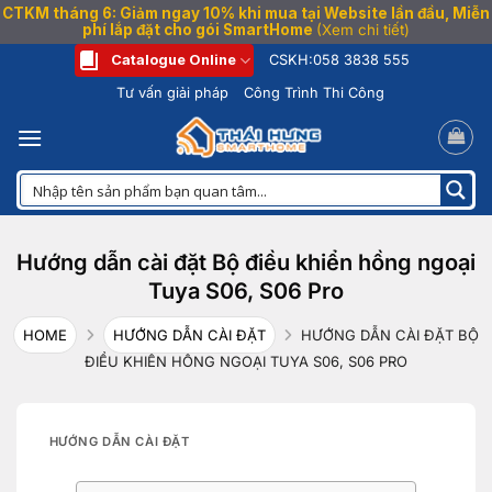
CTKM tháng 6: Giảm ngay 10% khi mua tại Website lần đầu, Miễn
phí lắp đặt cho gói SmartHome
(Xem chi tiết)
Bỏ
Catalogue Online
CSKH:
058 3838 555
qua
Tư vấn giải pháp
Công Trình Thi Công
nội
dung
Hướng dẫn cài đặt Bộ điều khiển hồng ngoại
Tuya S06, S06 Pro
HOME
HƯỚNG DẪN CÀI ĐẶT
HƯỚNG DẪN CÀI ĐẶT BỘ
ĐIỀU KHIỂN HỒNG NGOẠI TUYA S06, S06 PRO
HƯỚNG DẪN CÀI ĐẶT