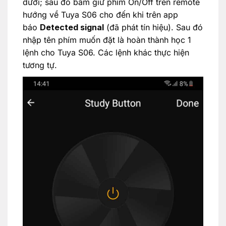
dưới; sau đó bấm giữ phím On/Off trên remote
hướng về Tuya S06 cho đến khi trên app
báo
Detected signal
(đã phát tín hiệu). Sau đó
nhập tên phím muốn đặt là hoàn thành học 1
lệnh cho Tuya S06. Các lệnh khác thực hiện
tương tự.