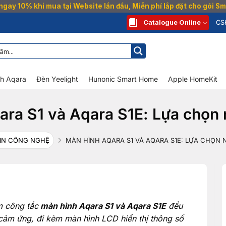
gay 10% khi mua tại Website lần đầu, Miễn phí lắp đặt cho gói 
Catalogue Online
CS
nh Aqara
Đèn Yeelight
Hunonic Smart Home
Apple HomeKit
ra S1 và Aqara S1E: Lựa chọn 
IN CÔNG NGHỆ
MÀN HÌNH AQARA S1 VÀ AQARA S1E: LỰA CHỌN 
m công tắc
màn hình Aqara S1 và Aqara S1E
đều
ảm ứng, đi kèm màn hình LCD hiển thị thông số