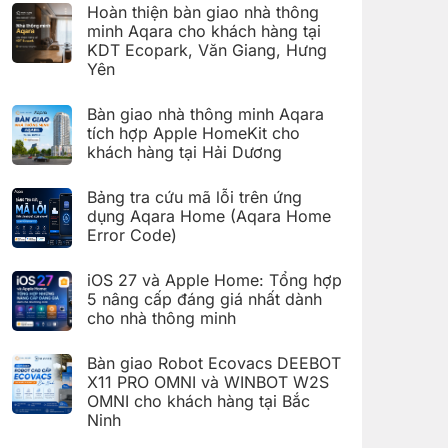
có
đặt
Hoàn thiện bàn giao nhà thông
bình
Giàn
luận
minh Aqara cho khách hàng tại
phơi
ở
thông
KDT Ecopark, Văn Giang, Hưng
Hoàn
minh
thiện
Yên
Aqara
bàn
C100
Không
giao
trên
có
hệ
Bàn giao nhà thông minh Aqara
Aqara
bình
thống
Home
luận
nhà
tích hợp Apple HomeKit cho
ở
thông
khách hàng tại Hải Dương
Hoàn
minh
thiện
Aqara
Không
bàn
cho
có
giao
Bảng tra cứu mã lỗi trên ứng
khách
bình
nhà
hàng
luận
dụng Aqara Home (Aqara Home
thông
tại
ở
minh
Error Code)
KDT
Bàn
Aqara
Times
giao
Không
cho
City,
nhà
có
khách
Hà
thông
iOS 27 và Apple Home: Tổng hợp
bình
hàng
Nội
minh
luận
5 nâng cấp đáng giá nhất dành
tại
Aqara
ở
KDT
tích
cho nhà thông minh
Bảng
Ecopark,
hợp
tra
Văn
Không
Apple
cứu
Giang,
có
HomeKit
mã
Bàn giao Robot Ecovacs DEEBOT
Hưng
bình
cho
lỗi
Yên
luận
X11 PRO OMNI và WINBOT W2S
khách
trên
ở
hàng
ứng
OMNI cho khách hàng tại Bắc
iOS
tại
dụng
27
Ninh
Hải
Aqara
và
Dương
Home
Không
Apple