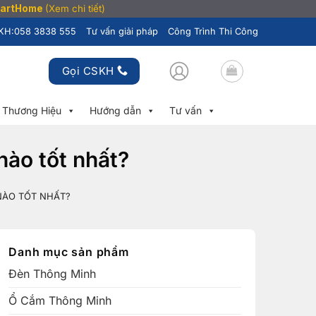
SmartHome
(Xem chi tiết)
KH:
058 3838 555
Tư vấn giải pháp
Công Trình Thi Công
Gọi CSKH
Thương Hiệu
Hướng dẫn
Tư vấn
nào tốt nhất?
NÀO TỐT NHẤT?
Danh mục sản phẩm
Đèn Thông Minh
Ổ Cắm Thông Minh