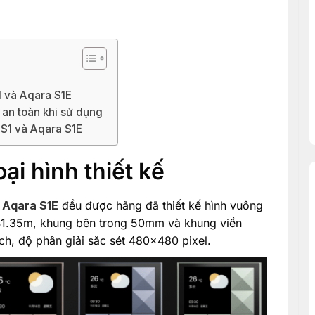
1 và Aqara S1E
an toàn khi sử dụng
S1 và Aqara S1E
ại hình thiết kế
à
Aqara S1E
đều được hãng đã thiết kế hình vuông
41.35m, khung bên trong 50mm và khung viền
h, độ phân giải săc sét 480×480 pixel.