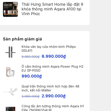
(Aqara
có
Home:
Thái Hưng Smart Home lắp đặt 9
Home
bình
Tổng
Error
luận
hợp
khóa thông minh Aqara A100 tại
Code)
ở
5
Vĩnh Phúc
Bàn
nâng
giao
cấp
Không
Robot
đáng
có
Ecovacs
giá
bình
DEEBOT
nhất
luận
X11
dành
ở
PRO
cho
Thái
OMNI
nhà
Hưng
Sản phẩm giảm giá
và
thông
Smart
WINBOT
minh
Home
W2S
Khóa vân tay cửa nhôm kính Philips
lắp
OMNI
DDL611
đặt
cho
9
6.990.000
₫
khách
9.990.000
₫
khóa
hàng
thông
tại
minh
Bắc
Ổ cắm thông minh Aqara Power Plug H2
Aqara
Ninh
A100
EU SP-P05D
tại
990.000
₫
Vĩnh
Phúc
Quạt trần thông minh tích hợp đèn 48
inch, kết nối Matter
2.990.000
₫
3.990.000
₫
Công tắc âm tường thông minh Aqara H1
Elite ZNQBKG54LM