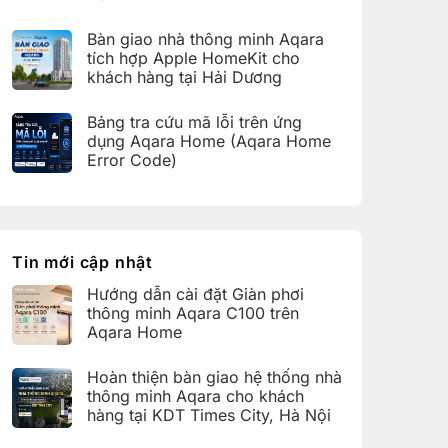
bàn
C100
Không
giao
trên
có
hệ
Bàn giao nhà thông minh Aqara
Aqara
bình
thống
Home
luận
nhà
tích hợp Apple HomeKit cho
ở
thông
khách hàng tại Hải Dương
Hoàn
minh
thiện
Aqara
Không
bàn
cho
có
giao
Bảng tra cứu mã lỗi trên ứng
khách
bình
nhà
hàng
luận
dụng Aqara Home (Aqara Home
thông
tại
ở
minh
Error Code)
KDT
Bàn
Aqara
Times
giao
Không
cho
City,
nhà
có
khách
Hà
thông
bình
hàng
Nội
minh
luận
tại
Aqara
ở
KDT
tích
Bảng
Ecopark,
hợp
tra
Tin mới cập nhật
Văn
Apple
cứu
Giang,
HomeKit
mã
Hưng
Hướng dẫn cài đặt Giàn phơi
cho
lỗi
Yên
khách
trên
thông minh Aqara C100 trên
hàng
ứng
Aqara Home
tại
dụng
Hải
Aqara
Không
Dương
Home
có
Hoàn thiện bàn giao hệ thống nhà
(Aqara
bình
Home
luận
thông minh Aqara cho khách
Error
ở
hàng tại KDT Times City, Hà Nội
Code)
Hướng
dẫn
Không
cài