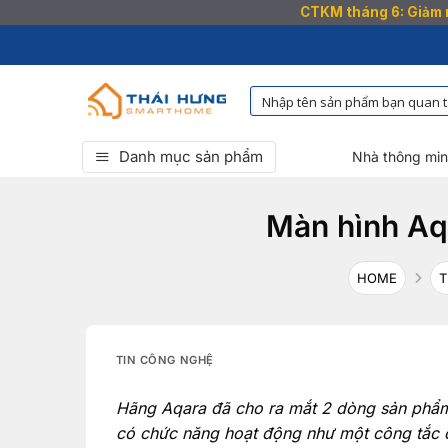
CTKM tháng 6: Giảm n
Bỏ
qua
nội
dung
Danh mục sản phẩm
Nhà thông mi
Màn hình Aqa
HOME
T
TIN CÔNG NGHỆ
Hãng Aqara đã cho ra mắt 2 dòng sản phẩ
có chức năng hoạt động như một công tắc c