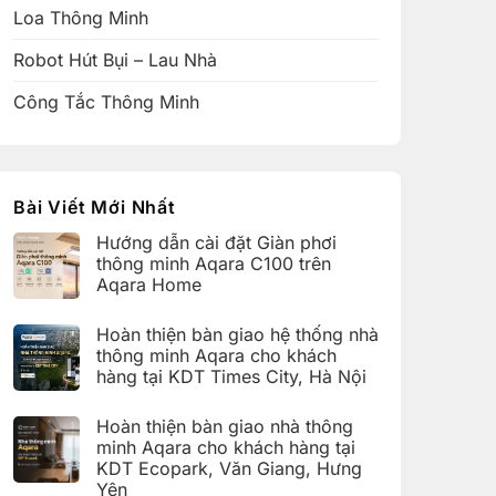
Loa Thông Minh
Robot Hút Bụi – Lau Nhà
Công Tắc Thông Minh
Bài Viết Mới Nhất
Hướng dẫn cài đặt Giàn phơi
thông minh Aqara C100 trên
Aqara Home
Không
có
Hoàn thiện bàn giao hệ thống nhà
bình
luận
thông minh Aqara cho khách
ở
hàng tại KDT Times City, Hà Nội
Hướng
dẫn
Không
cài
có
đặt
Hoàn thiện bàn giao nhà thông
bình
Giàn
luận
minh Aqara cho khách hàng tại
phơi
ở
thông
KDT Ecopark, Văn Giang, Hưng
Hoàn
minh
thiện
Yên
Aqara