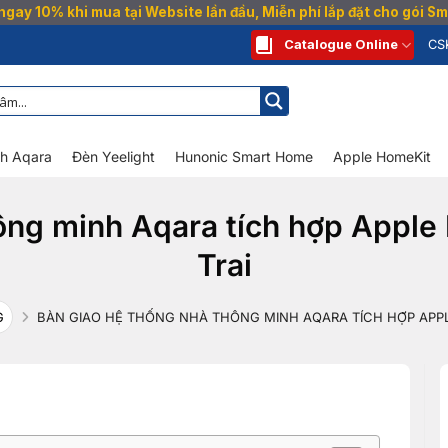
gay 10% khi mua tại Website lần đầu, Miễn phí lắp đặt cho gói 
Catalogue Online
CS
nh Aqara
Đèn Yeelight
Hunonic Smart Home
Apple HomeKit
ông minh Aqara tích hợp Apple 
Trai
G
BÀN GIAO HỆ THỐNG NHÀ THÔNG MINH AQARA TÍCH HỢP APPLE