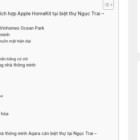
ch hợp Apple HomeKit tại biệt thự Ngọc Trai –
i Vinhomes Ocean Park
 minh
huôn mặt hiện đại
iển bằng cử chỉ
ống nhà thông minh
Âu
 hóa
ủ
à thông minh Aqara căn biệt thự tại Ngọc Trai –