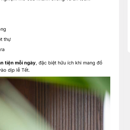
òng
t thự
ra
ận tiện mỗi ngày
, đặc biệt hữu ích khi mang đồ
ào dịp lễ Tết.