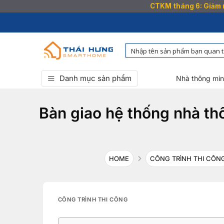
CTKM tháng 6: Giảm n
Bỏ
qua
nội
dung
Danh mục sản phẩm
Nhà thông mi
Bàn giao hệ thống nhà th
HOME
CÔNG TRÌNH THI CÔN
CÔNG TRÌNH THI CÔNG