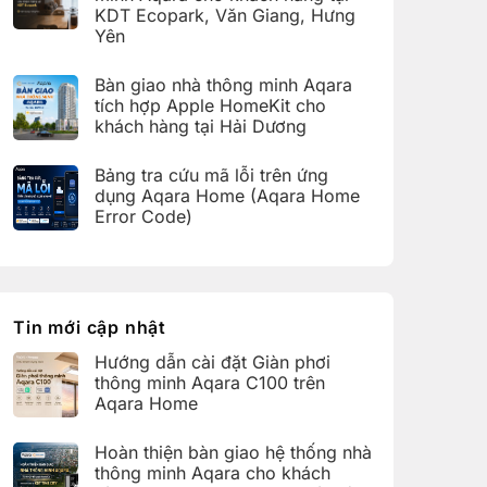
ở
thông
KDT Ecopark, Văn Giang, Hưng
Hoàn
minh
thiện
Yên
Aqara
bàn
C100
Không
giao
trên
có
hệ
Bàn giao nhà thông minh Aqara
Aqara
bình
thống
Home
luận
nhà
tích hợp Apple HomeKit cho
ở
thông
khách hàng tại Hải Dương
Hoàn
minh
thiện
Aqara
Không
bàn
cho
có
giao
Bảng tra cứu mã lỗi trên ứng
khách
bình
nhà
hàng
luận
dụng Aqara Home (Aqara Home
thông
tại
ở
minh
Error Code)
KDT
Bàn
Aqara
Times
giao
Không
cho
City,
nhà
có
khách
Hà
thông
bình
hàng
Nội
minh
luận
tại
Aqara
ở
KDT
tích
Bảng
Ecopark,
hợp
tra
Tin mới cập nhật
Văn
Apple
cứu
Giang,
HomeKit
mã
Hưng
Hướng dẫn cài đặt Giàn phơi
cho
lỗi
Yên
khách
trên
thông minh Aqara C100 trên
hàng
ứng
Aqara Home
tại
dụng
Hải
Aqara
Không
Dương
Home
có
Hoàn thiện bàn giao hệ thống nhà
(Aqara
bình
Home
luận
thông minh Aqara cho khách
Error
ở