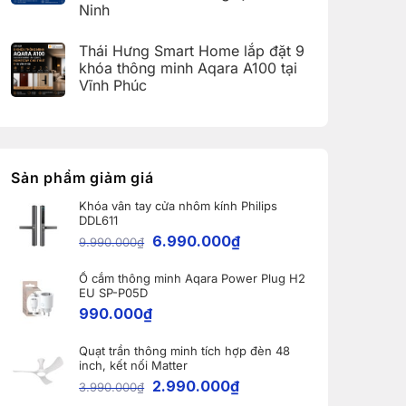
dụng
27
Ninh
Hải
Aqara
và
Dương
Home
Không
Apple
(Aqara
có
Home:
Thái Hưng Smart Home lắp đặt 9
Home
bình
Tổng
Error
luận
hợp
khóa thông minh Aqara A100 tại
Code)
ở
5
Vĩnh Phúc
Bàn
nâng
giao
cấp
Không
Robot
đáng
có
Ecovacs
giá
bình
DEEBOT
nhất
luận
X11
dành
ở
PRO
cho
Thái
OMNI
nhà
Hưng
Sản phẩm giảm giá
và
thông
Smart
WINBOT
minh
Home
W2S
Khóa vân tay cửa nhôm kính Philips
lắp
OMNI
DDL611
đặt
cho
9
6.990.000
₫
khách
9.990.000
₫
khóa
hàng
thông
tại
minh
Bắc
Ổ cắm thông minh Aqara Power Plug H2
Aqara
Ninh
A100
EU SP-P05D
tại
990.000
₫
Vĩnh
Phúc
Quạt trần thông minh tích hợp đèn 48
inch, kết nối Matter
2.990.000
₫
3.990.000
₫