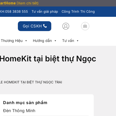
SmartHome
(Xem chi tiết)
KH:
058 3838 555
Tư vấn giải pháp
Công Trình Thi Công
Gọi CSKH
Thương Hiệu
Hướng dẫn
Tư vấn
HomeKit tại biệt thự Ngọc
 HOMEKIT TẠI BIỆT THỰ NGỌC TRAI
Danh mục sản phẩm
Đèn Thông Minh