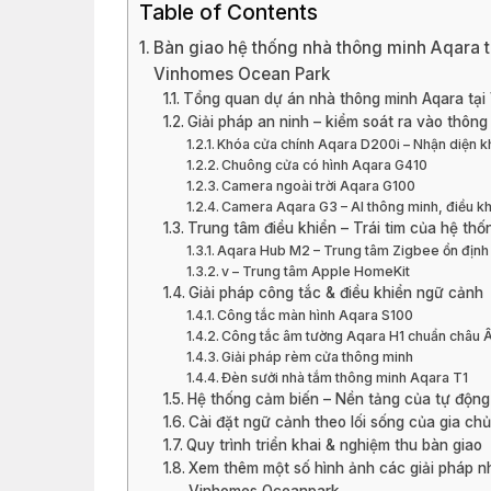
Table of Contents
Bàn giao hệ thống nhà thông minh Aqara tí
Vinhomes Ocean Park
Tổng quan dự án nhà thông minh Aqara tạ
Giải pháp an ninh – kiểm soát ra vào thông
Khóa cửa chính Aqara D200i – Nhận diện k
Chuông cửa có hình Aqara G410
Camera ngoài trời Aqara G100
Camera Aqara G3 – AI thông minh, điều kh
Trung tâm điều khiển – Trái tim của hệ th
Aqara Hub M2 – Trung tâm Zigbee ổn định
v – Trung tâm Apple HomeKit
Giải pháp công tắc & điều khiển ngữ cảnh
Công tắc màn hình Aqara S100
Công tắc âm tường Aqara H1 chuẩn châu 
Giải pháp rèm cửa thông minh
Đèn sưởi nhà tắm thông minh Aqara T1
Hệ thống cảm biến – Nền tảng của tự động
Cài đặt ngữ cảnh theo lối sống của gia ch
Quy trình triển khai & nghiệm thu bàn giao
Xem thêm một số hình ảnh các giải pháp nh
Vinhomes Oceanpark