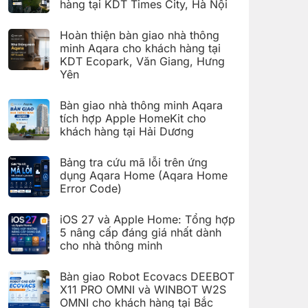
hàng tại KDT Times City, Hà Nội
Code)
Hướng
dẫn
Không
cài
có
đặt
Hoàn thiện bàn giao nhà thông
bình
Giàn
luận
minh Aqara cho khách hàng tại
phơi
ở
thông
KDT Ecopark, Văn Giang, Hưng
Hoàn
minh
thiện
Yên
Aqara
bàn
C100
Không
giao
trên
có
hệ
Bàn giao nhà thông minh Aqara
Aqara
bình
thống
Home
luận
nhà
tích hợp Apple HomeKit cho
ở
thông
khách hàng tại Hải Dương
Hoàn
minh
thiện
Aqara
Không
bàn
cho
có
giao
Bảng tra cứu mã lỗi trên ứng
khách
bình
nhà
hàng
luận
dụng Aqara Home (Aqara Home
thông
tại
ở
minh
Error Code)
KDT
Bàn
Aqara
Times
giao
Không
cho
City,
nhà
có
khách
Hà
thông
iOS 27 và Apple Home: Tổng hợp
bình
hàng
Nội
minh
luận
5 nâng cấp đáng giá nhất dành
tại
Aqara
ở
KDT
tích
cho nhà thông minh
Bảng
Ecopark,
hợp
tra
Văn
Không
Apple
cứu
Giang,
có
HomeKit
mã
Bàn giao Robot Ecovacs DEEBOT
Hưng
bình
cho
lỗi
Yên
luận
X11 PRO OMNI và WINBOT W2S
khách
trên
ở
hàng
ứng
OMNI cho khách hàng tại Bắc
iOS
tại