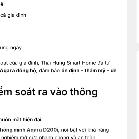
hẽ
cả gia đình
dụng ngay
 hoạt của gia đình, Thái Hưng Smart Home đã tư
 Aqara đồng bộ
, đảm bảo
ổn định – thẩm mỹ – dễ
iểm soát ra vào thông
huôn mặt hiện đại
thông minh Aqara D200i
, nổi bật với khả năng
rải nghiệm mở cửa nhanh chóng và an toàn.