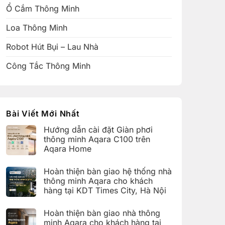
Ổ Cắm Thông Minh
Loa Thông Minh
Robot Hút Bụi – Lau Nhà
Công Tắc Thông Minh
Bài Viết Mới Nhất
Hướng dẫn cài đặt Giàn phơi
thông minh Aqara C100 trên
Aqara Home
Không
có
Hoàn thiện bàn giao hệ thống nhà
bình
luận
thông minh Aqara cho khách
ở
hàng tại KDT Times City, Hà Nội
Hướng
dẫn
Không
cài
có
đặt
Hoàn thiện bàn giao nhà thông
bình
Giàn
luận
minh Aqara cho khách hàng tại
phơi