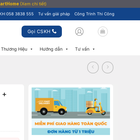
SmartHome
(Xem chi tiết)
KH:
058 3838 555
Tư vấn giải pháp
Công Trình Thi Công
Gọi CSKH
Thương Hiệu
Hướng dẫn
Tư vấn
 +