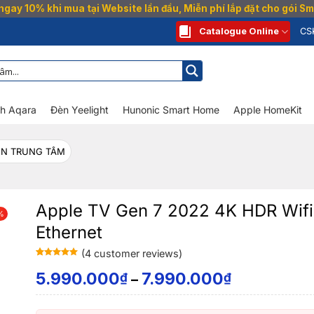
gay 10% khi mua tại Website lần đầu, Miễn phí lắp đặt cho gói 
Catalogue Online
CS
nh Aqara
Đèn Yeelight
Hunonic Smart Home
Apple HomeKit
ỂN TRUNG TÂM
Apple TV Gen 7 2022 4K HDR Wifi
%
Ethernet
(
4
customer reviews)
Rated
4
5
out
of 5 based
5.990.000
7.990.000
₫
₫
–
on
customer
ratings