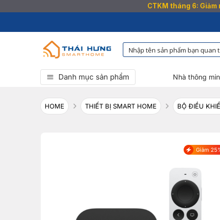
CTKM tháng 6: Giảm n
Bỏ
qua
nội
dung
Danh mục sản phẩm
Nhà thông mi
HOME
THIẾT BỊ SMART HOME
BỘ ĐIỀU KHI
Giảm 25