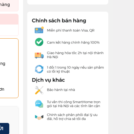
hàng
ững
hơn
ỬI