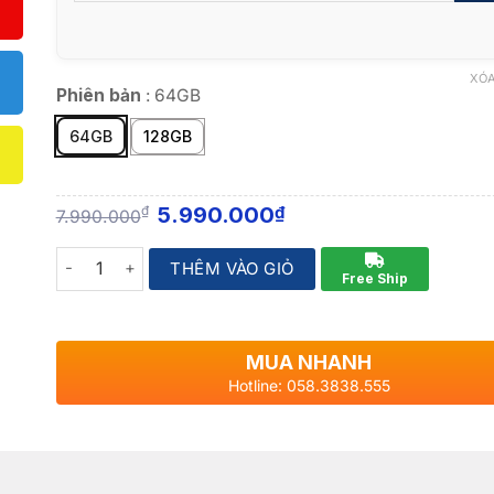
XÓA
Phiên bản
:
64GB
64GB
128GB
5.990.000
₫
₫
7.990.000
Quantity
THÊM VÀO GIỎ
Free Ship
MUA NHANH
Hotline: 058.3838.555