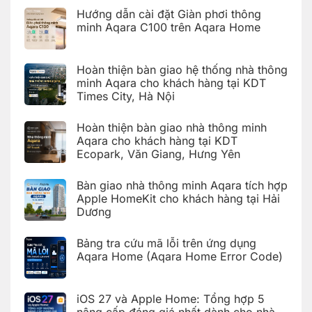
Giang,
lỗi
HomeKit
Hưng
Hướng dẫn cài đặt Giàn phơi thông
trên
cho
Yên
ứng
khách
minh Aqara C100 trên Aqara Home
dụng
hàng
Aqara
tại
Không
Home
Hải
có
(Aqara
Dương
bình
Hoàn thiện bàn giao hệ thống nhà thông
Home
luận
Error
ở
minh Aqara cho khách hàng tại KDT
Code)
Hướng
Times City, Hà Nội
dẫn
cài
Không
đặt
có
Giàn
Hoàn thiện bàn giao nhà thông minh
bình
phơi
luận
Aqara cho khách hàng tại KDT
thông
ở
minh
Ecopark, Văn Giang, Hưng Yên
Hoàn
Aqara
thiện
C100
Không
bàn
trên
có
giao
Bàn giao nhà thông minh Aqara tích hợp
Aqara
bình
hệ
Home
luận
Apple HomeKit cho khách hàng tại Hải
thống
ở
nhà
Dương
Hoàn
thông
thiện
Không
minh
bàn
có
Aqara
giao
Bảng tra cứu mã lỗi trên ứng dụng
bình
cho
nhà
luận
Aqara Home (Aqara Home Error Code)
khách
thông
ở
hàng
minh
Bàn
Không
tại
Aqara
giao
có
KDT
cho
nhà
bình
Times
khách
iOS 27 và Apple Home: Tổng hợp 5
thông
luận
City,
hàng
ở
minh
Hà