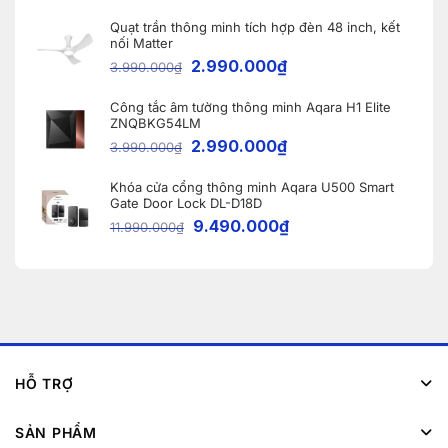
Quạt trần thông minh tích hợp đèn 48 inch, kết
nối Matter
2.990.000
₫
3.990.000
₫
Công tắc âm tường thông minh Aqara H1 Elite
ZNQBKG54LM
2.990.000
₫
3.990.000
₫
Khóa cửa cổng thông minh Aqara U500 Smart
Gate Door Lock DL-D18D
9.490.000
₫
11.990.000
₫
HỖ TRỢ
SẢN PHẨM