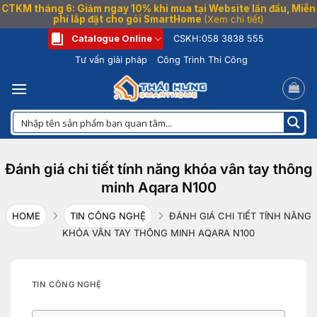
CTKM tháng 6: Giảm ngay 10% khi mua tại Website lần đầu, Miễn
phí lắp đặt cho gói SmartHome
(Xem chi tiết)
Bỏ
Catalogue Online
CSKH:
058 3838 555
qua
Tư vấn giải pháp
Công Trình Thi Công
nội
dung
Đánh giá chi tiết tính năng khóa vân tay thông
minh Aqara N100
HOME
TIN CÔNG NGHỆ
ĐÁNH GIÁ CHI TIẾT TÍNH NĂNG
KHÓA VÂN TAY THÔNG MINH AQARA N100
TIN CÔNG NGHỆ