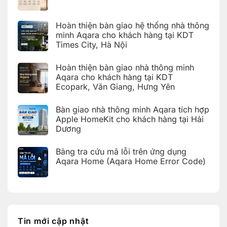
Không
có
bình
Hoàn thiện bàn giao hệ thống nhà thông
luận
ở
minh Aqara cho khách hàng tại KDT
Hướng
Times City, Hà Nội
dẫn
cài
Không
đặt
có
Giàn
Hoàn thiện bàn giao nhà thông minh
bình
phơi
luận
Aqara cho khách hàng tại KDT
thông
ở
minh
Ecopark, Văn Giang, Hưng Yên
Hoàn
Aqara
thiện
C100
Không
bàn
trên
có
giao
Bàn giao nhà thông minh Aqara tích hợp
Aqara
bình
hệ
Home
luận
Apple HomeKit cho khách hàng tại Hải
thống
ở
nhà
Dương
Hoàn
thông
thiện
Không
minh
bàn
có
Aqara
giao
Bảng tra cứu mã lỗi trên ứng dụng
bình
cho
nhà
luận
Aqara Home (Aqara Home Error Code)
khách
thông
ở
hàng
minh
Bàn
Không
tại
Aqara
giao
có
KDT
cho
nhà
bình
Times
khách
thông
luận
City,
hàng
ở
minh
Hà
tại
Bảng
Aqara
Nội
KDT
tra
tích
Ecopark,
cứu
hợp
Tin mới cập nhật
Văn
mã
Apple