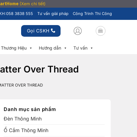
SmartHome
(Xem chi tiết)
KH:
058 3838 555
Tư vấn giải pháp
Công Trình Thi Công
Gọi CSKH
Thương Hiệu
Hướng dẫn
Tư vấn
atter Over Thread
MATTER OVER THREAD
Danh mục sản phẩm
Đèn Thông Minh
Ổ Cắm Thông Minh