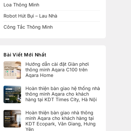
Loa Thông Minh
Robot Hút Bụi – Lau Nhà
Công Tắc Thông Minh
Bài Viết Mới Nhất
Hướng dẫn cài đặt Giàn phơi
thông minh Aqara C100 trên
Aqara Home
Không
có
Hoàn thiện bàn giao hệ thống nhà
bình
luận
thông minh Aqara cho khách
ở
hàng tại KDT Times City, Hà Nội
Hướng
dẫn
Không
cài
có
đặt
Hoàn thiện bàn giao nhà thông
bình
Giàn
luận
minh Aqara cho khách hàng tại
phơi
ở
thông
KDT Ecopark, Văn Giang, Hưng
Hoàn
minh
thiện
Yên
Aqara