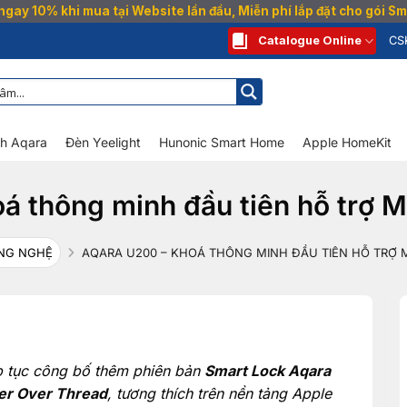
gay 10% khi mua tại Website lần đầu, Miễn phí lắp đặt cho gói 
Catalogue Online
CS
nh Aqara
Đèn Yeelight
Hunonic Smart Home
Apple HomeKit
á thông minh đầu tiên hỗ trợ M
NG NGHỆ
AQARA U200 – KHOÁ THÔNG MINH ĐẦU TIÊN HỖ TRỢ 
p tục công bố thêm phiên bản
Smart Lock Aqara
er Over Thread
, tương thích trên nền tảng Apple