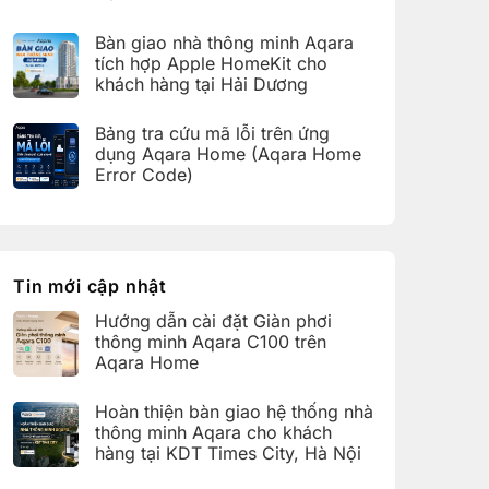
bàn
C100
Không
giao
trên
có
hệ
Bàn giao nhà thông minh Aqara
Aqara
bình
thống
Home
luận
nhà
tích hợp Apple HomeKit cho
ở
thông
khách hàng tại Hải Dương
Hoàn
minh
thiện
Aqara
Không
bàn
cho
có
giao
Bảng tra cứu mã lỗi trên ứng
khách
bình
nhà
hàng
luận
dụng Aqara Home (Aqara Home
thông
tại
ở
minh
Error Code)
KDT
Bàn
Aqara
Times
giao
Không
cho
City,
nhà
có
khách
Hà
thông
bình
hàng
Nội
minh
luận
tại
Aqara
ở
KDT
tích
Bảng
Ecopark,
hợp
tra
Tin mới cập nhật
Văn
Apple
cứu
Giang,
HomeKit
mã
Hưng
Hướng dẫn cài đặt Giàn phơi
cho
lỗi
Yên
khách
trên
thông minh Aqara C100 trên
hàng
ứng
Aqara Home
tại
dụng
Hải
Aqara
Không
Dương
Home
có
Hoàn thiện bàn giao hệ thống nhà
(Aqara
bình
Home
luận
thông minh Aqara cho khách
Error
ở
hàng tại KDT Times City, Hà Nội
Code)
Hướng
dẫn
Không
cài