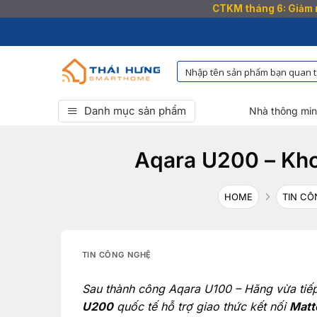
CTKM tháng 6: Giảm n
Bỏ
qua
nội
dung
Danh mục sản phẩm
Nhà thông mi
Aqara U200 – Kho
HOME
TIN CÔ
TIN CÔNG NGHỆ
Sau thành công Aqara U100 – Hãng vừa tiế
U200
quốc tế hỗ trợ giao thức kết nối
Matt