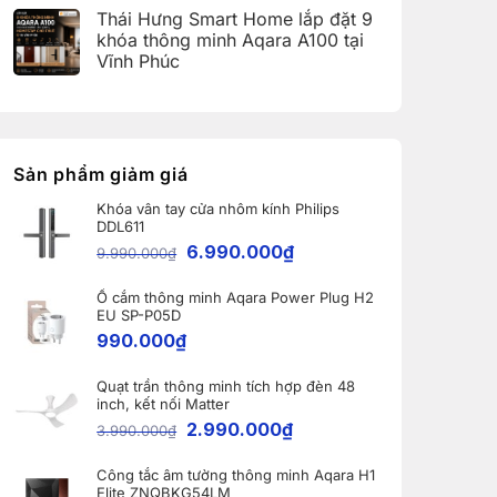
(Aqara
có
Home:
Thái Hưng Smart Home lắp đặt 9
Home
bình
Tổng
Error
luận
hợp
khóa thông minh Aqara A100 tại
Code)
ở
5
Vĩnh Phúc
Bàn
nâng
giao
cấp
Không
Robot
đáng
có
Ecovacs
giá
bình
DEEBOT
nhất
luận
X11
dành
ở
PRO
cho
Thái
OMNI
nhà
Hưng
Sản phẩm giảm giá
và
thông
Smart
WINBOT
minh
Home
W2S
Khóa vân tay cửa nhôm kính Philips
lắp
OMNI
DDL611
đặt
cho
9
6.990.000
₫
khách
9.990.000
₫
khóa
hàng
thông
tại
minh
Bắc
Ổ cắm thông minh Aqara Power Plug H2
Aqara
Ninh
A100
EU SP-P05D
tại
990.000
₫
Vĩnh
Phúc
Quạt trần thông minh tích hợp đèn 48
inch, kết nối Matter
2.990.000
₫
3.990.000
₫
Công tắc âm tường thông minh Aqara H1
Elite ZNQBKG54LM