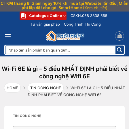
CTKM tháng 6: Giảm ngay 10% khi mua tại Website lần đầu, Miễn
phí lắp đặt cho gói SmartHome
(Xem chi tiết)
Bỏ
Catalogue Online
CSKH:
058 3838 555
qua
Tư vấn giải pháp
Công Trình Thi Công
nội
dung
Wi-Fi 6E là gì – 5 điều NHẤT ĐỊNH phải biết về
công nghệ Wifi 6E
HOME
TIN CÔNG NGHỆ
WI-FI 6E LÀ GÌ – 5 ĐIỀU NHẤT
ĐỊNH PHẢI BIẾT VỀ CÔNG NGHỆ WIFI 6E
TIN CÔNG NGHỆ