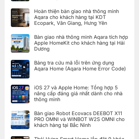
cài
Không
đặt
có
Giàn
Hoàn thiện bàn giao nhà thông minh
bình
phơi
luận
Aqara cho khách hàng tại KDT
thông
ở
minh
Ecopark, Văn Giang, Hưng Yên
Hoàn
Aqara
thiện
C100
Không
bàn
trên
có
giao
Bàn giao nhà thông minh Aqara tích hợp
Aqara
bình
hệ
Home
luận
Apple HomeKit cho khách hàng tại Hải
thống
ở
nhà
Dương
Hoàn
thông
thiện
Không
minh
bàn
có
Aqara
giao
Bảng tra cứu mã lỗi trên ứng dụng
bình
cho
nhà
luận
Aqara Home (Aqara Home Error Code)
khách
thông
ở
hàng
minh
Bàn
Không
tại
Aqara
giao
có
KDT
cho
nhà
bình
Times
khách
iOS 27 và Apple Home: Tổng hợp 5
thông
luận
City,
hàng
ở
minh
Hà
nâng cấp đáng giá nhất dành cho nhà
tại
Bảng
Aqara
Nội
KDT
thông minh
tra
tích
Ecopark,
cứu
hợp
Văn
Không
mã
Apple
Giang,
có
lỗi
HomeKit
Bàn giao Robot Ecovacs DEEBOT X11
Hưng
bình
trên
cho
Yên
luận
PRO OMNI và WINBOT W2S OMNI cho
ứng
khách
ở
dụng
hàng
khách hàng tại Bắc Ninh
iOS
Aqara
tại
27
Home
Hải
Không
và
(Aqara
Dương
có
Apple
Thái Hưng Smart Home lắp đặt 9 khóa