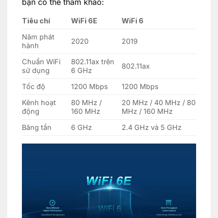
bạn có thể tham khảo:
Tiêu chí
WiFi 6E
WiFi 6
Năm phát
2020
2019
hành
Chuẩn WiFi
802.11ax trên
802.11ax
sử dụng
6 GHz
Tốc độ
1200 Mbps
1200 Mbps
Kênh hoạt
80 MHz /
20 MHz / 40 MHz / 80
động
160 MHz
MHz / 160 MHz
Băng tần
6 GHz
2.4 GHz và 5 GHz