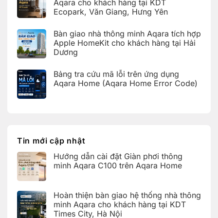
luận
Aqara cho khách hàng tại KDT
thông
ở
minh
Ecopark, Văn Giang, Hưng Yên
Hoàn
Aqara
thiện
C100
Không
bàn
trên
có
giao
Bàn giao nhà thông minh Aqara tích hợp
Aqara
bình
hệ
Home
luận
Apple HomeKit cho khách hàng tại Hải
thống
ở
nhà
Dương
Hoàn
thông
thiện
Không
minh
bàn
có
Aqara
giao
Bảng tra cứu mã lỗi trên ứng dụng
bình
cho
nhà
luận
Aqara Home (Aqara Home Error Code)
khách
thông
ở
hàng
minh
Bàn
Không
tại
Aqara
giao
có
KDT
cho
nhà
bình
Times
khách
thông
luận
City,
hàng
ở
minh
Hà
tại
Bảng
Aqara
Nội
KDT
tra
tích
Ecopark,
cứu
hợp
Tin mới cập nhật
Văn
mã
Apple
Giang,
lỗi
HomeKit
Hưng
Hướng dẫn cài đặt Giàn phơi thông
trên
cho
Yên
ứng
khách
minh Aqara C100 trên Aqara Home
dụng
hàng
Aqara
tại
Không
Home
Hải
có
(Aqara
Dương
bình
Hoàn thiện bàn giao hệ thống nhà thông
Home
luận
Error
ở
minh Aqara cho khách hàng tại KDT
Code)
Hướng
Times City, Hà Nội
dẫn