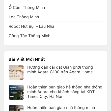
Ổ Cắm Thông Minh
Loa Thông Minh
Robot Hút Bụi – Lau Nhà
Công Tắc Thông Minh
Bài Viết Mới Nhất
Hướng dẫn cài đặt Giàn phơi thông
minh Aqara C100 trên Aqara Home
Không
có
bình
Hoàn thiện bàn giao hệ thống nhà thông
luận
ở
minh Aqara cho khách hàng tại KDT
Hướng
Times City, Hà Nội
dẫn
cài
Không
đặt
có
Giàn
Hoàn thiện bàn giao nhà thông minh
bình
phơi