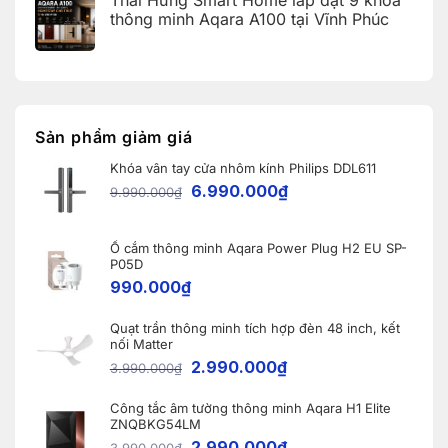
Home
bình
Home:
Error
luận
thông minh Aqara A100 tại Vĩnh Phúc
Tổng
Code)
ở
hợp
Bàn
Không
5
giao
có
nâng
Robot
bình
cấp
Ecovacs
luận
đáng
ở
DEEBOT
giá
Thái
X11
nhất
Hưng
PRO
dành
Smart
OMNI
Sản phẩm giảm giá
cho
Home
và
nhà
lắp
WINBOT
thông
Khóa vân tay cửa nhôm kính Philips DDL611
đặt
W2S
minh
9
OMNI
6.990.000
₫
9.990.000
₫
khóa
cho
thông
khách
minh
hàng
Aqara
tại
A100
Ổ cắm thông minh Aqara Power Plug H2 EU SP-
Bắc
tại
Ninh
P05D
Vĩnh
990.000
₫
Phúc
Quạt trần thông minh tích hợp đèn 48 inch, kết
nối Matter
2.990.000
₫
3.990.000
₫
Công tắc âm tường thông minh Aqara H1 Elite
ZNQBKG54LM
2.990.000
₫
3.990.000
₫