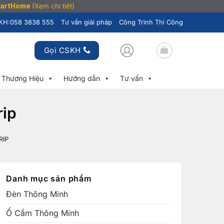
SmartHome
(Xem chi tiết)
KH:
058 3838 555
Tư vấn giải pháp
Công Trình Thi Công
Gọi CSKH
Thương Hiệu
Hướng dẫn
Tư vấn
rip
RIP
Danh mục sản phẩm
Đèn Thông Minh
Ổ Cắm Thông Minh