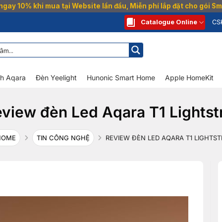
gay 10% khi mua tại Website lần đầu, Miễn phí lắp đặt cho gói 
Catalogue Online
CS
nh Aqara
Đèn Yeelight
Hunonic Smart Home
Apple HomeKit
view đèn Led Aqara T1 Lightst
HOME
TIN CÔNG NGHỆ
REVIEW ĐÈN LED AQARA T1 LIGHTST