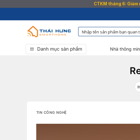
CTKM tháng 6: Giảm n
Bỏ
qua
nội
dung
Danh mục sản phẩm
Nhà thông mi
Re
TIN CÔNG NGHỆ