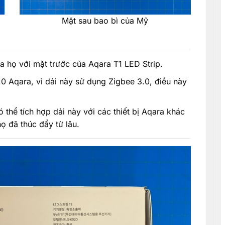
Mặt sau bao bì của Mỹ
ủa họ với mặt trước của Aqara T1 LED Strip.
0 Aqara, vì dải này sử dụng Zigbee 3.0, điều này
 thể tích hợp dải này với các thiết bị Aqara khác
ọ đã thúc đẩy từ lâu.