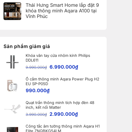
(Aqara
có
Home:
Thái Hưng Smart Home lắp đặt 9
Home
bình
Tổng
Error
luận
hợp
khóa thông minh Aqara A100 tại
Code)
ở
5
Vĩnh Phúc
Bàn
nâng
giao
cấp
Không
Robot
đáng
có
Ecovacs
giá
bình
DEEBOT
nhất
luận
X11
dành
ở
PRO
cho
Thái
OMNI
nhà
Hưng
Sản phẩm giảm giá
và
thông
Smart
WINBOT
minh
Home
W2S
Khóa vân tay cửa nhôm kính Philips
lắp
OMNI
DDL611
đặt
cho
9
6.990.000
₫
khách
9.990.000
₫
khóa
hàng
thông
tại
minh
Bắc
Ổ cắm thông minh Aqara Power Plug H2
Aqara
Ninh
A100
EU SP-P05D
tại
990.000
₫
Vĩnh
Phúc
Quạt trần thông minh tích hợp đèn 48
inch, kết nối Matter
2.990.000
₫
3.990.000
₫
Công tắc âm tường thông minh Aqara H1
Elite ZNQBKG54LM