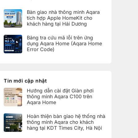
bàn
C100
Không
giao
trên
có
hệ
Bàn giao nhà thông minh Aqara
Aqara
bình
thống
Home
luận
nhà
tích hợp Apple HomeKit cho
ở
thông
khách hàng tại Hải Dương
Hoàn
minh
thiện
Aqara
Không
bàn
cho
có
giao
Bảng tra cứu mã lỗi trên ứng
khách
bình
nhà
hàng
luận
dụng Aqara Home (Aqara Home
thông
tại
ở
minh
Error Code)
KDT
Bàn
Aqara
Times
giao
Không
cho
City,
nhà
có
khách
Hà
thông
bình
hàng
Nội
minh
luận
tại
Aqara
ở
KDT
tích
Bảng
Ecopark,
hợp
tra
Tin mới cập nhật
Văn
Apple
cứu
Giang,
HomeKit
mã
Hưng
Hướng dẫn cài đặt Giàn phơi
cho
lỗi
Yên
khách
trên
thông minh Aqara C100 trên
hàng
ứng
Aqara Home
tại
dụng
Hải
Aqara
Không
Dương
Home
có
Hoàn thiện bàn giao hệ thống nhà
(Aqara
bình
Home
luận
thông minh Aqara cho khách
Error
ở
hàng tại KDT Times City, Hà Nội
Code)
Hướng
dẫn
Không
cài