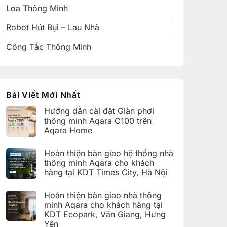
Loa Thông Minh
Robot Hút Bụi – Lau Nhà
Công Tắc Thông Minh
Bài Viết Mới Nhất
Hướng dẫn cài đặt Giàn phơi
thông minh Aqara C100 trên
Aqara Home
Không
có
Hoàn thiện bàn giao hệ thống nhà
bình
luận
thông minh Aqara cho khách
ở
hàng tại KDT Times City, Hà Nội
Hướng
dẫn
Không
cài
có
đặt
Hoàn thiện bàn giao nhà thông
bình
Giàn
luận
minh Aqara cho khách hàng tại
phơi
ở
thông
KDT Ecopark, Văn Giang, Hưng
Hoàn
minh
thiện
Yên
Aqara