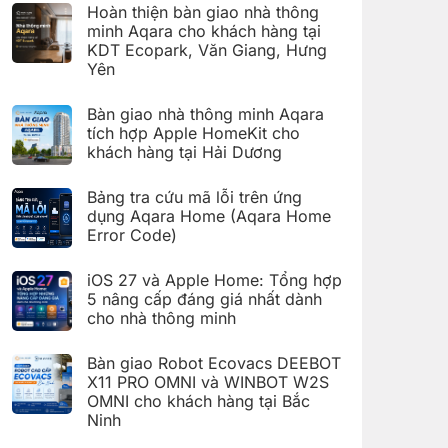
có
đặt
Hoàn thiện bàn giao nhà thông
bình
Giàn
luận
minh Aqara cho khách hàng tại
phơi
ở
thông
KDT Ecopark, Văn Giang, Hưng
Hoàn
minh
thiện
Yên
Aqara
bàn
C100
Không
giao
trên
có
hệ
Bàn giao nhà thông minh Aqara
Aqara
bình
thống
Home
luận
nhà
tích hợp Apple HomeKit cho
ở
thông
khách hàng tại Hải Dương
Hoàn
minh
thiện
Aqara
Không
bàn
cho
có
giao
Bảng tra cứu mã lỗi trên ứng
khách
bình
nhà
hàng
luận
dụng Aqara Home (Aqara Home
thông
tại
ở
minh
Error Code)
KDT
Bàn
Aqara
Times
giao
Không
cho
City,
nhà
có
khách
Hà
thông
iOS 27 và Apple Home: Tổng hợp
bình
hàng
Nội
minh
luận
5 nâng cấp đáng giá nhất dành
tại
Aqara
ở
KDT
tích
cho nhà thông minh
Bảng
Ecopark,
hợp
tra
Văn
Không
Apple
cứu
Giang,
có
HomeKit
mã
Bàn giao Robot Ecovacs DEEBOT
Hưng
bình
cho
lỗi
Yên
luận
X11 PRO OMNI và WINBOT W2S
khách
trên
ở
hàng
ứng
OMNI cho khách hàng tại Bắc
iOS
tại
dụng
27
Ninh
Hải
Aqara
và
Dương
Home
Không
Apple