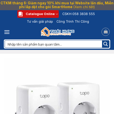
CTKM tháng 6: Giảm ngay 10% khi mua tại Website lần đầu, Miễn
phí lắp đặt cho gói SmartHome
(Xem chi tiết)
Bỏ
Catalogue Online
CSKH:
058 3838 555
qua
Tư vấn giải pháp
Công Trình Thi Công
nội
dung