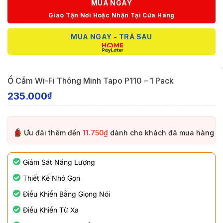
MUA NGAY
Giao Tận Nơi Hoặc Nhận Tại Cửa Hàng
MUA NGAY - TRẢ SAU
Ổ Cắm Wi-Fi Thông Minh Tapo P110 – 1 Pack
235.000
₫
Ưu đãi thêm đến
11.750₫
dành cho khách đã mua hàng
Giám Sát Năng Lượng
Thiết Kế Nhỏ Gọn
Điều Khiển Bằng Giọng Nói
Điều Khiển Từ Xa