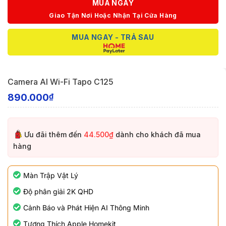
MUA NGAY
Giao Tận Nơi Hoặc Nhận Tại Cửa Hàng
MUA NGAY - TRẢ SAU
Camera AI Wi-Fi Tapo C125
890.000
₫
Ưu đãi thêm đến
44.500₫
dành cho khách đã mua
hàng
Màn Trập Vật Lý
Độ phân giải 2K QHD
Cảnh Báo và Phát Hiện AI Thông Minh
Tương Thích Apple Homekit