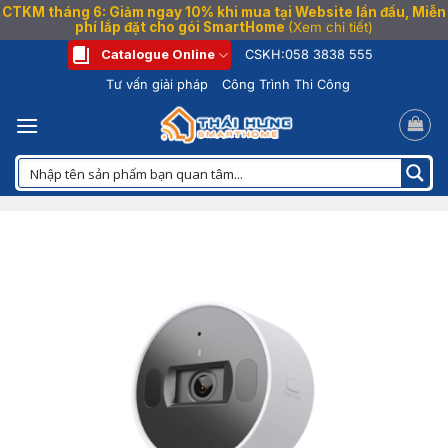
CTKM tháng 6: Giảm ngay 10% khi mua tại Website lần đầu, Miễn
phí lắp đặt cho gói SmartHome
(Xem chi tiết)
Bỏ
Catalogue Online
CSKH:
058 3838 555
qua
Tư vấn giải pháp
Công Trình Thi Công
nội
dung