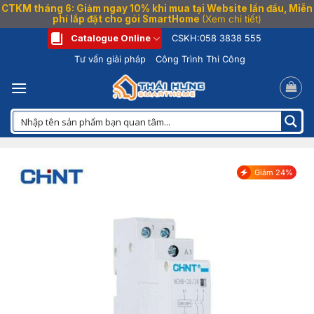
CTKM tháng 6: Giảm ngay 10% khi mua tại Website lần đầu, Miễn
phí lắp đặt cho gói SmartHome
(Xem chi tiết)
Bỏ
Catalogue Online
CSKH:
058 3838 555
qua
Tư vấn giải pháp
Công Trình Thi Công
nội
dung
Giảm 24%