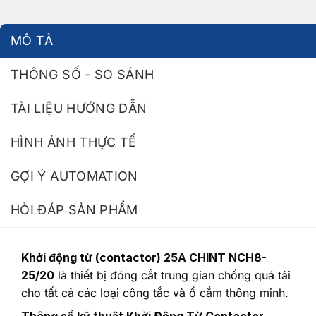
MÔ TẢ
THÔNG SỐ - SO SÁNH
TÀI LIỆU HƯỚNG DẪN
HÌNH ẢNH THỰC TẾ
GỢI Ý AUTOMATION
HỎI ĐÁP SẢN PHẨM
Khởi động từ (contactor) 25A CHINT NCH8-
25/20
là thiết bị đóng cắt trung gian chống quá tải
cho tất cả các loại công tắc và ổ cắm thông minh.
Thông số kỹ thuật Khởi Động Từ Contactor