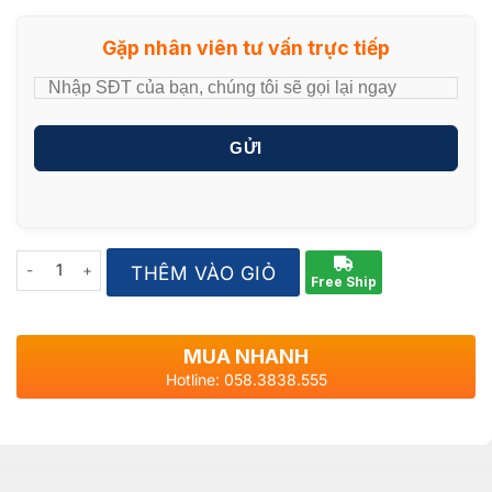
Gặp nhân viên tư vấn trực tiếp
GỬI
Quantity
THÊM VÀO GIỎ
Free Ship
MUA NHANH
Hotline: 058.3838.555