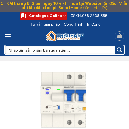
CTKM tháng 6: Giảm ngay 10% khi mua tại Website lần đầu, Miễn
phí lắp đặt cho gói SmartHome
(Xem chi tiết)
Bỏ
Catalogue Online
CSKH:
058 3838 555
qua
Tư vấn giải pháp
Công Trình Thi Công
nội
dung