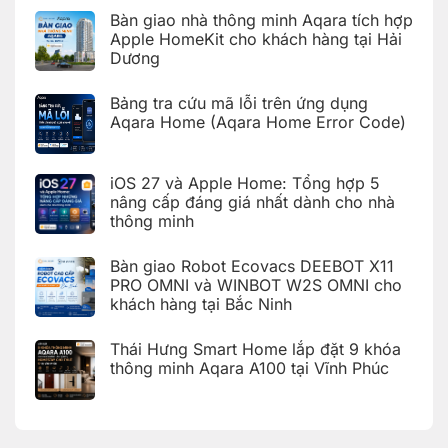
bàn
trên
có
giao
Bàn giao nhà thông minh Aqara tích hợp
Aqara
bình
hệ
Home
luận
Apple HomeKit cho khách hàng tại Hải
thống
ở
nhà
Dương
Hoàn
thông
thiện
Không
minh
bàn
có
Aqara
giao
Bảng tra cứu mã lỗi trên ứng dụng
bình
cho
nhà
luận
Aqara Home (Aqara Home Error Code)
khách
thông
ở
hàng
minh
Bàn
Không
tại
Aqara
giao
có
KDT
cho
nhà
bình
Times
khách
iOS 27 và Apple Home: Tổng hợp 5
thông
luận
City,
hàng
ở
minh
Hà
nâng cấp đáng giá nhất dành cho nhà
tại
Bảng
Aqara
Nội
KDT
thông minh
tra
tích
Ecopark,
cứu
hợp
Văn
Không
mã
Apple
Giang,
có
lỗi
HomeKit
Bàn giao Robot Ecovacs DEEBOT X11
Hưng
bình
trên
cho
Yên
luận
PRO OMNI và WINBOT W2S OMNI cho
ứng
khách
ở
dụng
hàng
khách hàng tại Bắc Ninh
iOS
Aqara
tại
27
Home
Hải
Không
và
(Aqara
Dương
có
Apple
Thái Hưng Smart Home lắp đặt 9 khóa
Home
bình
Home:
Error
luận
thông minh Aqara A100 tại Vĩnh Phúc
Tổng
Code)
ở
hợp
Bàn
Không
5
giao
có
nâng
Robot
bình
cấp
Ecovacs
luận
đáng
ở
DEEBOT