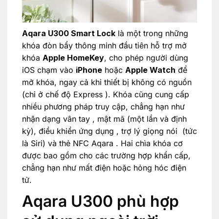
Aqara U300 Smart Lock
là một trong những
khóa đòn bẩy thông minh đầu tiên hỗ trợ mở
khóa
Apple HomeKey
, cho phép người dùng
iOS chạm vào
iPhone
hoặc
Apple Watch
để
mở khóa, ngay cả khi thiết bị không có nguồn
(chỉ ở chế độ Express ). Khóa cũng cung cấp
nhiều phương pháp truy cập, chẳng hạn như
nhận dạng vân tay , mật mã (một lần và định
kỳ), điều khiển ứng dụng , trợ lý giọng nói (tức
là Siri) và thẻ NFC Aqara . Hai chìa khóa cơ
được bao gồm cho các trường hợp khẩn cấp,
chẳng hạn như mất điện hoặc hỏng hóc điện
tử.
Aqara U300 phù hợp