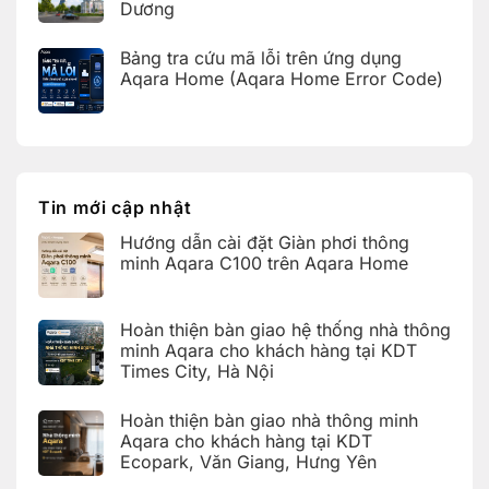
nhà
Dương
Hoàn
thông
thiện
Không
minh
bàn
có
Aqara
giao
Bảng tra cứu mã lỗi trên ứng dụng
bình
cho
nhà
luận
Aqara Home (Aqara Home Error Code)
khách
thông
ở
hàng
minh
Bàn
Không
tại
Aqara
giao
có
KDT
cho
nhà
bình
Times
khách
thông
luận
City,
hàng
ở
minh
Hà
tại
Bảng
Aqara
Nội
KDT
tra
tích
Ecopark,
cứu
hợp
Tin mới cập nhật
Văn
mã
Apple
Giang,
lỗi
HomeKit
Hưng
Hướng dẫn cài đặt Giàn phơi thông
trên
cho
Yên
ứng
khách
minh Aqara C100 trên Aqara Home
dụng
hàng
Aqara
tại
Không
Home
Hải
có
(Aqara
Dương
bình
Hoàn thiện bàn giao hệ thống nhà thông
Home
luận
Error
ở
minh Aqara cho khách hàng tại KDT
Code)
Hướng
Times City, Hà Nội
dẫn
cài
Không
đặt
có
Giàn
Hoàn thiện bàn giao nhà thông minh
bình
phơi
luận
Aqara cho khách hàng tại KDT
thông
ở
minh
Ecopark, Văn Giang, Hưng Yên
Hoàn
Aqara
thiện
C100
Không