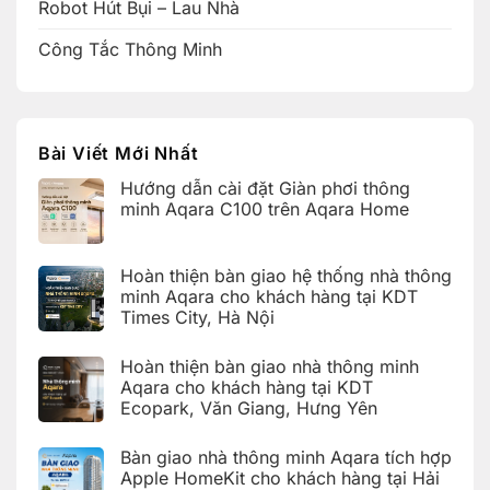
Robot Hút Bụi – Lau Nhà
Công Tắc Thông Minh
Bài Viết Mới Nhất
Hướng dẫn cài đặt Giàn phơi thông
minh Aqara C100 trên Aqara Home
Không
có
bình
Hoàn thiện bàn giao hệ thống nhà thông
luận
ở
minh Aqara cho khách hàng tại KDT
Hướng
Times City, Hà Nội
dẫn
cài
Không
đặt
có
Giàn
Hoàn thiện bàn giao nhà thông minh
bình
phơi
luận
Aqara cho khách hàng tại KDT
thông
ở
minh
Ecopark, Văn Giang, Hưng Yên
Hoàn
Aqara
thiện
C100
Không
bàn
trên
có
giao
Bàn giao nhà thông minh Aqara tích hợp
Aqara
bình
hệ
Home
luận
Apple HomeKit cho khách hàng tại Hải
thống
ở