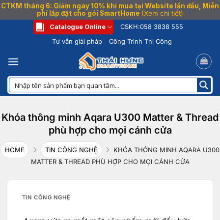
CTKM tháng 6: Giảm ngay 10% khi mua tại Website lần đầu, Miễn
phí lắp đặt cho gói SmartHome
(Xem chi tiết)
Bỏ
Catalogue Online
CSKH:
058 3838 555
qua
Tư vấn giải pháp
Công Trình Thi Công
nội
dung
Khóa thông minh Aqara U300 Matter & Thread
phù hợp cho mọi cánh cửa
HOME
TIN CÔNG NGHỆ
KHÓA THÔNG MINH AQARA U300
MATTER & THREAD PHÙ HỢP CHO MỌI CÁNH CỬA
TIN CÔNG NGHỆ