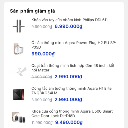
giá
Thái
X11
nhất
Hưng
PRO
dành
Smart
OMNI
Sản phẩm giảm giá
cho
Home
và
nhà
lắp
WINBOT
thông
Khóa vân tay cửa nhôm kính Philips DDL611
đặt
W2S
minh
9
OMNI
6.990.000
₫
9.990.000
₫
khóa
cho
thông
khách
minh
hàng
Aqara
tại
A100
Ổ cắm thông minh Aqara Power Plug H2 EU SP-
Bắc
tại
Ninh
P05D
Vĩnh
990.000
₫
Phúc
Quạt trần thông minh tích hợp đèn 48 inch, kết
nối Matter
2.990.000
₫
3.990.000
₫
Công tắc âm tường thông minh Aqara H1 Elite
ZNQBKG54LM
2.990.000
₫
3.990.000
₫
Khóa cửa cổng thông minh Aqara U500 Smart
Gate Door Lock DL-D18D
9.490.000
₫
11.990.000
₫