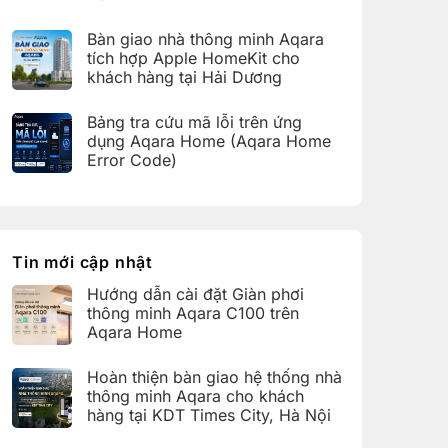
bàn
C100
Không
giao
trên
có
hệ
Bàn giao nhà thông minh Aqara
Aqara
bình
thống
Home
luận
nhà
tích hợp Apple HomeKit cho
ở
thông
khách hàng tại Hải Dương
Hoàn
minh
thiện
Aqara
Không
bàn
cho
có
giao
Bảng tra cứu mã lỗi trên ứng
khách
bình
nhà
hàng
luận
dụng Aqara Home (Aqara Home
thông
tại
ở
minh
Error Code)
KDT
Bàn
Aqara
Times
giao
Không
cho
City,
nhà
có
khách
Hà
thông
bình
hàng
Nội
minh
luận
tại
Aqara
ở
KDT
tích
Bảng
Ecopark,
hợp
tra
Tin mới cập nhật
Văn
Apple
cứu
Giang,
HomeKit
mã
Hưng
Hướng dẫn cài đặt Giàn phơi
cho
lỗi
Yên
khách
trên
thông minh Aqara C100 trên
hàng
ứng
Aqara Home
tại
dụng
Hải
Aqara
Không
Dương
Home
có
Hoàn thiện bàn giao hệ thống nhà
(Aqara
bình
Home
luận
thông minh Aqara cho khách
Error
ở
hàng tại KDT Times City, Hà Nội
Code)
Hướng
dẫn
Không
cài