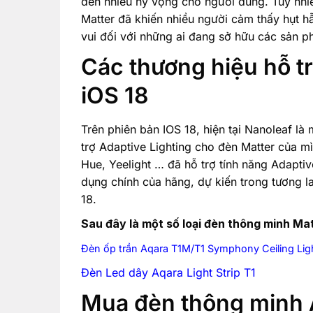
đến nhiều hy vọng cho người dùng. Tuy nhiê
Matter đã khiến nhiều người cảm thấy hụt hẫ
vui đối với những ai đang sở hữu các sản p
Các thương hiệu hỗ tr
iOS 18
Trên phiên bản IOS 18, hiện tại Nanoleaf là
trợ Adaptive Lighting cho đèn Matter của m
Hue, Yeelight … đã hỗ trợ tính năng Adaptiv
dụng chính của hãng, dự kiến trong tương la
18.
Sau đây là một số loại đèn thông minh Mat
Đèn ốp trần Aqara T1M/T1 Symphony Ceiling Lig
Đèn Led dây Aqara Light Strip T1
Mua đèn thông minh 