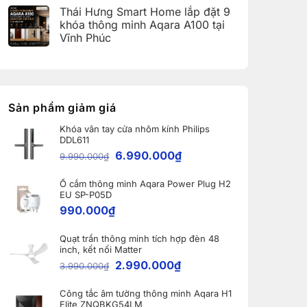
(Aqara
có
Home:
Thái Hưng Smart Home lắp đặt 9
Home
bình
Tổng
Error
luận
hợp
khóa thông minh Aqara A100 tại
Code)
ở
5
Vĩnh Phúc
Bàn
nâng
giao
cấp
Không
Robot
đáng
có
Ecovacs
giá
bình
DEEBOT
nhất
luận
X11
dành
ở
PRO
cho
Thái
OMNI
nhà
Hưng
Sản phẩm giảm giá
và
thông
Smart
WINBOT
minh
Home
W2S
Khóa vân tay cửa nhôm kính Philips
lắp
OMNI
DDL611
đặt
cho
9
6.990.000
₫
khách
9.990.000
₫
khóa
hàng
thông
tại
minh
Bắc
Ổ cắm thông minh Aqara Power Plug H2
Aqara
Ninh
A100
EU SP-P05D
tại
990.000
₫
Vĩnh
Phúc
Quạt trần thông minh tích hợp đèn 48
inch, kết nối Matter
2.990.000
₫
3.990.000
₫
Công tắc âm tường thông minh Aqara H1
Elite ZNQBKG54LM