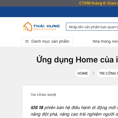
CTKM tháng 6: Giảm n
Bỏ
qua
nội
dung
Danh mục sản phẩm
Nhà thông mi
Ứng dụng Home của iO
HOME
TIN CÔNG
TIN CÔNG NGHỆ
iOS 18
phiên bản hệ điều hành di động mới 
năng đột phá, nâng cao trải nghiệm người d