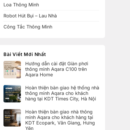
Loa Thông Minh
Robot Hút Bụi – Lau Nhà
Công Tắc Thông Minh
Bài Viết Mới Nhất
Hướng dẫn cài đặt Giàn phơi
thông minh Aqara C100 trên
Aqara Home
Không
có
Hoàn thiện bàn giao hệ thống nhà
bình
luận
thông minh Aqara cho khách
ở
hàng tại KDT Times City, Hà Nội
Hướng
dẫn
Không
cài
có
đặt
Hoàn thiện bàn giao nhà thông
bình
Giàn
luận
minh Aqara cho khách hàng tại
phơi
ở
thông
KDT Ecopark, Văn Giang, Hưng
Hoàn
minh
thiện
Yên
Aqara