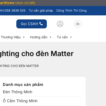
SmartHome
(Xem chi tiết)
KH:
058 3838 555
Tư vấn giải pháp
Công Trình Thi Công
Gọi CSKH
Thương Hiệu
Hướng dẫn
Tư vấn
ghting cho đèn Matter
GHTING CHO ĐÈN MATTER
Danh mục sản phẩm
Đèn Thông Minh
Ổ Cắm Thông Minh