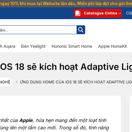
gay 10% khi mua tại Website lần đầu, Miễn phí lắp đặt cho gói 
Catalogue Online
CS
nh Aqara
Đèn Yeelight
Hunonic Smart Home
Apple HomeKit
S 18 sẽ kích hoạt Adaptive Li
 NGHỆ
ỨNG DỤNG HOME CỦA IOS 18 SẼ KÍCH HOẠT ADAPTIVE LI
nhất của
Apple
, hứa hẹn mang đến một loạt tính
ùng lên một tầm cao mới. Trong số đó, tính năng