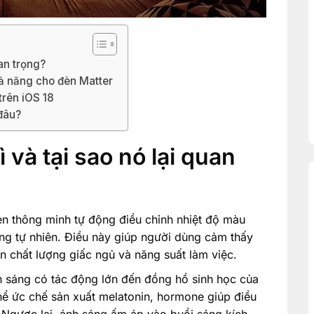
uan trọng?
hả năng cho đèn Matter
trên iOS 18
đâu?
ì và tại sao nó lại quan
èn thông minh tự động điều chỉnh nhiệt độ màu
ng tự nhiên. Điều này giúp người dùng cảm thấy
ện chất lượng giấc ngủ và năng suất làm việc.
h sáng có tác động lớn đến đồng hồ sinh học của
hể ức chế sản xuất melatonin, hormone giúp điều
 Ngược lại, ánh sáng ấm áp vào buổi sáng kích