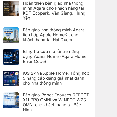
có
đặt
Hoàn thiện bàn giao nhà thông
bình
Giàn
luận
minh Aqara cho khách hàng tại
phơi
ở
thông
KDT Ecopark, Văn Giang, Hưng
Hoàn
minh
thiện
Yên
Aqara
bàn
C100
Không
giao
trên
có
hệ
Bàn giao nhà thông minh Aqara
Aqara
bình
thống
Home
luận
nhà
tích hợp Apple HomeKit cho
ở
thông
khách hàng tại Hải Dương
Hoàn
minh
thiện
Aqara
Không
bàn
cho
có
giao
Bảng tra cứu mã lỗi trên ứng
khách
bình
nhà
hàng
luận
dụng Aqara Home (Aqara Home
thông
tại
ở
minh
Error Code)
KDT
Bàn
Aqara
Times
giao
Không
cho
City,
nhà
có
khách
Hà
thông
iOS 27 và Apple Home: Tổng hợp
bình
hàng
Nội
minh
luận
5 nâng cấp đáng giá nhất dành
tại
Aqara
ở
KDT
tích
cho nhà thông minh
Bảng
Ecopark,
hợp
tra
Văn
Không
Apple
cứu
Giang,
có
HomeKit
mã
Bàn giao Robot Ecovacs DEEBOT
Hưng
bình
cho
lỗi
Yên
luận
X11 PRO OMNI và WINBOT W2S
khách
trên
ở
hàng
ứng
OMNI cho khách hàng tại Bắc
iOS
tại
dụng
27
Ninh
Hải
Aqara
và
Dương
Home
Không
Apple