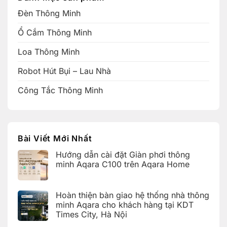
Đèn Thông Minh
Ổ Cắm Thông Minh
Loa Thông Minh
Robot Hút Bụi – Lau Nhà
Công Tắc Thông Minh
Bài Viết Mới Nhất
Hướng dẫn cài đặt Giàn phơi thông
minh Aqara C100 trên Aqara Home
Không
có
bình
Hoàn thiện bàn giao hệ thống nhà thông
luận
ở
minh Aqara cho khách hàng tại KDT
Hướng
Times City, Hà Nội
dẫn
cài
Không
đặt