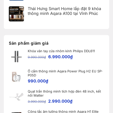
27
Home
Hải
Không
và
(Aqara
Dương
có
Apple
Thái Hưng Smart Home lắp đặt 9 khóa
Home
bình
Home:
Error
luận
thông minh Aqara A100 tại Vĩnh Phúc
Tổng
Code)
ở
hợp
Bàn
Không
5
giao
có
nâng
Robot
bình
cấp
Ecovacs
luận
đáng
ở
DEEBOT
giá
Thái
X11
nhất
Hưng
PRO
dành
Smart
OMNI
Sản phẩm giảm giá
cho
Home
và
nhà
lắp
WINBOT
thông
Khóa vân tay cửa nhôm kính Philips DDL611
đặt
W2S
minh
9
OMNI
6.990.000
₫
9.990.000
₫
khóa
cho
thông
khách
minh
hàng
Aqara
tại
A100
Ổ cắm thông minh Aqara Power Plug H2 EU SP-
Bắc
tại
Ninh
P05D
Vĩnh
990.000
₫
Phúc
Quạt trần thông minh tích hợp đèn 48 inch, kết
nối Matter
2.990.000
₫
3.990.000
₫
Công tắc âm tường thông minh Aqara H1 Elite