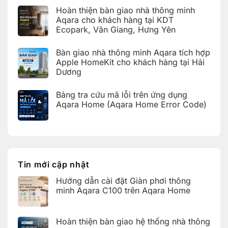
có
Giàn
Hoàn thiện bàn giao nhà thông minh
bình
phơi
luận
Aqara cho khách hàng tại KDT
thông
ở
minh
Ecopark, Văn Giang, Hưng Yên
Hoàn
Aqara
thiện
C100
Không
bàn
trên
có
giao
Bàn giao nhà thông minh Aqara tích hợp
Aqara
bình
hệ
Home
luận
Apple HomeKit cho khách hàng tại Hải
thống
ở
nhà
Dương
Hoàn
thông
thiện
Không
minh
bàn
có
Aqara
giao
Bảng tra cứu mã lỗi trên ứng dụng
bình
cho
nhà
luận
Aqara Home (Aqara Home Error Code)
khách
thông
ở
hàng
minh
Bàn
Không
tại
Aqara
giao
có
KDT
cho
nhà
bình
Times
khách
thông
luận
City,
hàng
ở
minh
Hà
tại
Bảng
Aqara
Nội
KDT
tra
tích
Ecopark,
cứu
hợp
Tin mới cập nhật
Văn
mã
Apple
Giang,
lỗi
HomeKit
Hưng
Hướng dẫn cài đặt Giàn phơi thông
trên
cho
Yên
ứng
khách
minh Aqara C100 trên Aqara Home
dụng
hàng
Aqara
tại
Không
Home
Hải
có
(Aqara
Dương
bình
Hoàn thiện bàn giao hệ thống nhà thông
Home
luận
Error
ở