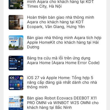
minh Aqara cho khách hàng tại KDT
Code)
Hướng
Times City, Hà Nội
dẫn
cài
Không
đặt
có
Giàn
Hoàn thiện bàn giao nhà thông minh
bình
phơi
luận
Aqara cho khách hàng tại KDT
thông
ở
minh
Ecopark, Văn Giang, Hưng Yên
Hoàn
Aqara
thiện
C100
Không
bàn
trên
có
giao
Bàn giao nhà thông minh Aqara tích hợp
Aqara
bình
hệ
Home
luận
Apple HomeKit cho khách hàng tại Hải
thống
ở
nhà
Dương
Hoàn
thông
thiện
Không
minh
bàn
có
Aqara
giao
Bảng tra cứu mã lỗi trên ứng dụng
bình
cho
nhà
luận
Aqara Home (Aqara Home Error Code)
khách
thông
ở
hàng
minh
Bàn
Không
tại
Aqara
giao
có
KDT
cho
nhà
bình
Times
khách
iOS 27 và Apple Home: Tổng hợp 5
thông
luận
City,
hàng
ở
minh
Hà
nâng cấp đáng giá nhất dành cho nhà
tại
Bảng
Aqara
Nội
KDT
thông minh
tra
tích
Ecopark,
cứu
hợp
Văn
Không
mã
Apple
Giang,
có
lỗi
HomeKit
Bàn giao Robot Ecovacs DEEBOT X11
Hưng
bình
trên
cho
Yên
luận
PRO OMNI và WINBOT W2S OMNI cho
ứng
khách
ở
dụng
hàng
khách hàng tại Bắc Ninh
iOS
Aqara
tại