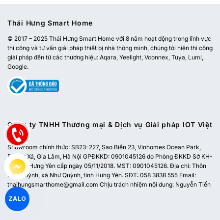
Thái Hưng Smart Home
© 2017 – 2025 Thái Hưng Smart Home với 8 năm hoạt động trong lĩnh vực
thi công và tư vấn giải pháp thiết bị nhà thông minh, chúng tôi hiện thi công
giải pháp đến từ các thương hiệu: Aqara, Yeelight, Vconnex, Tuya, Lumi,
Google.
Công ty TNHH Thương mại & Dịch vụ Giải pháp IOT Việt
Nam
Showroom chính thức:
SB23-227, Sao Biển 23, Vinhomes Ocean Park,
Dương Xá, Gia Lâm, Hà Nội
GPĐKKD: 0901045126 do Phòng ĐKKD Sở KH-
ĐT tỉnh Hưng Yên cấp ngày 05/11/2018. MST: 0901045126. Địa chỉ: Thôn
Như Quỳnh, xã Như Quỳnh, tỉnh Hưng Yên. SĐT: 058 3838 555 Email:
thaihungsmarthome@gmail.com
Chịu trách nhiệm nội dung: Nguyễn Tiến
Dũng
ZALO