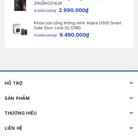
ZNQBKG54LM
2.990.000
₫
3.990.000
₫
Khóa cửa cổng thông minh Aqara U500 Smart
Gate Door Lock DL-D18D
9.490.000
₫
11.990.000
₫
HỖ TRỢ
SẢN PHẨM
THƯƠNG HIỆU
LIÊN HỆ