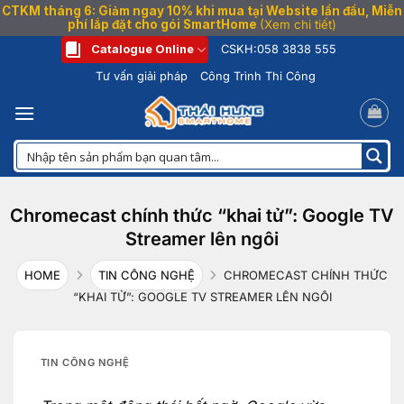
CTKM tháng 6: Giảm ngay 10% khi mua tại Website lần đầu, Miễn
phí lắp đặt cho gói SmartHome
(Xem chi tiết)
Bỏ
Catalogue Online
CSKH:
058 3838 555
qua
Tư vấn giải pháp
Công Trình Thi Công
nội
dung
Chromecast chính thức “khai tử”: Google TV
Streamer lên ngôi
HOME
TIN CÔNG NGHỆ
CHROMECAST CHÍNH THỨC
“KHAI TỬ”: GOOGLE TV STREAMER LÊN NGÔI
TIN CÔNG NGHỆ