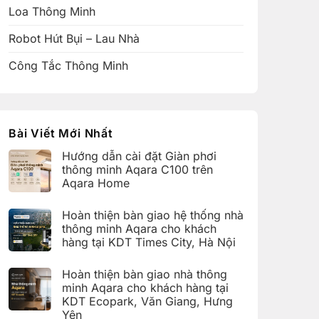
Loa Thông Minh
Robot Hút Bụi – Lau Nhà
Công Tắc Thông Minh
Bài Viết Mới Nhất
Hướng dẫn cài đặt Giàn phơi
thông minh Aqara C100 trên
Aqara Home
Không
có
Hoàn thiện bàn giao hệ thống nhà
bình
luận
thông minh Aqara cho khách
ở
hàng tại KDT Times City, Hà Nội
Hướng
dẫn
Không
cài
có
đặt
Hoàn thiện bàn giao nhà thông
bình
Giàn
luận
minh Aqara cho khách hàng tại
phơi
ở
thông
KDT Ecopark, Văn Giang, Hưng
Hoàn
minh
thiện
Yên
Aqara