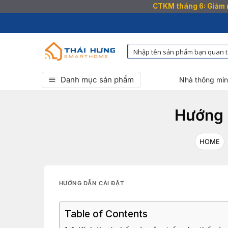
CTKM tháng 6: Giảm n
Bỏ
qua
nội
dung
Danh mục sản phẩm
Nhà thông mi
Hướng 
HOME
HƯỚNG DẪN CÀI ĐẶT
Table of Contents