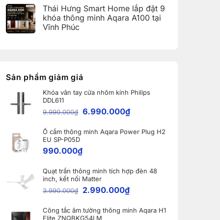
(Aqara
có
Home:
Thái Hưng Smart Home lắp đặt 9
Home
bình
Tổng
Error
luận
hợp
khóa thông minh Aqara A100 tại
Code)
ở
5
Vĩnh Phúc
Bàn
nâng
giao
cấp
Không
Robot
đáng
có
Ecovacs
giá
bình
DEEBOT
nhất
luận
X11
dành
ở
PRO
cho
Thái
OMNI
nhà
Hưng
Sản phẩm giảm giá
và
thông
Smart
WINBOT
minh
Home
W2S
Khóa vân tay cửa nhôm kính Philips
lắp
OMNI
DDL611
đặt
cho
9
6.990.000
₫
khách
9.990.000
₫
khóa
hàng
thông
tại
minh
Bắc
Ổ cắm thông minh Aqara Power Plug H2
Aqara
Ninh
A100
EU SP-P05D
tại
990.000
₫
Vĩnh
Phúc
Quạt trần thông minh tích hợp đèn 48
inch, kết nối Matter
2.990.000
₫
3.990.000
₫
Công tắc âm tường thông minh Aqara H1
Elite ZNQBKG54LM