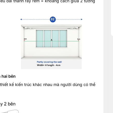
ều dài thanh ray rèm = khoảng cách giữa 2 tường
 hai bên
thiết kế kiến trúc khác nhau mà người dùng có thể