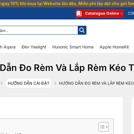
gay 10% khi mua tại Website lần đầu, Miễn phí lắp đặt cho gói 
Catalogue Online
CS
nh Aqara
Đèn Yeelight
Hunonic Smart Home
Apple HomeKit
Dẫn Đo Rèm Và Lắp Rèm Kéo 
HƯỚNG DẪN CÀI ĐẶT
HƯỚNG DẪN ĐO RÈM VÀ LẮP RÈM KÉO