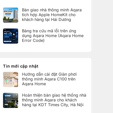
bàn
C100
Không
giao
trên
có
hệ
Bàn giao nhà thông minh Aqara
Aqara
bình
thống
Home
luận
nhà
tích hợp Apple HomeKit cho
ở
thông
khách hàng tại Hải Dương
Hoàn
minh
thiện
Aqara
Không
bàn
cho
có
giao
Bảng tra cứu mã lỗi trên ứng
khách
bình
nhà
hàng
luận
dụng Aqara Home (Aqara Home
thông
tại
ở
minh
Error Code)
KDT
Bàn
Aqara
Times
giao
Không
cho
City,
nhà
có
khách
Hà
thông
bình
hàng
Nội
minh
luận
tại
Aqara
ở
KDT
tích
Bảng
Ecopark,
hợp
tra
Tin mới cập nhật
Văn
Apple
cứu
Giang,
HomeKit
mã
Hưng
Hướng dẫn cài đặt Giàn phơi
cho
lỗi
Yên
khách
trên
thông minh Aqara C100 trên
hàng
ứng
Aqara Home
tại
dụng
Hải
Aqara
Không
Dương
Home
có
Hoàn thiện bàn giao hệ thống nhà
(Aqara
bình
Home
luận
thông minh Aqara cho khách
Error
ở
hàng tại KDT Times City, Hà Nội
Code)
Hướng
dẫn
Không
cài