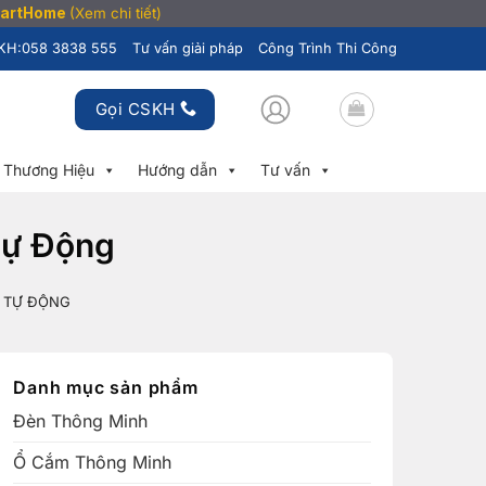
SmartHome
(Xem chi tiết)
KH:
058 3838 555
Tư vấn giải pháp
Công Trình Thi Công
Gọi CSKH
Thương Hiệu
Hướng dẫn
Tư vấn
Tự Động
 TỰ ĐỘNG
Danh mục sản phẩm
Đèn Thông Minh
Ổ Cắm Thông Minh