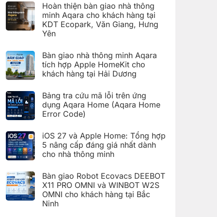
có
đặt
Hoàn thiện bàn giao nhà thông
bình
Giàn
luận
minh Aqara cho khách hàng tại
phơi
ở
thông
KDT Ecopark, Văn Giang, Hưng
Hoàn
minh
thiện
Yên
Aqara
bàn
C100
Không
giao
trên
có
hệ
Bàn giao nhà thông minh Aqara
Aqara
bình
thống
Home
luận
nhà
tích hợp Apple HomeKit cho
ở
thông
khách hàng tại Hải Dương
Hoàn
minh
thiện
Aqara
Không
bàn
cho
có
giao
Bảng tra cứu mã lỗi trên ứng
khách
bình
nhà
hàng
luận
dụng Aqara Home (Aqara Home
thông
tại
ở
minh
Error Code)
KDT
Bàn
Aqara
Times
giao
Không
cho
City,
nhà
có
khách
Hà
thông
iOS 27 và Apple Home: Tổng hợp
bình
hàng
Nội
minh
luận
5 nâng cấp đáng giá nhất dành
tại
Aqara
ở
KDT
tích
cho nhà thông minh
Bảng
Ecopark,
hợp
tra
Văn
Không
Apple
cứu
Giang,
có
HomeKit
mã
Bàn giao Robot Ecovacs DEEBOT
Hưng
bình
cho
lỗi
Yên
luận
X11 PRO OMNI và WINBOT W2S
khách
trên
ở
hàng
ứng
OMNI cho khách hàng tại Bắc
iOS
tại
dụng
27
Ninh
Hải
Aqara
và
Dương
Home
Không
Apple