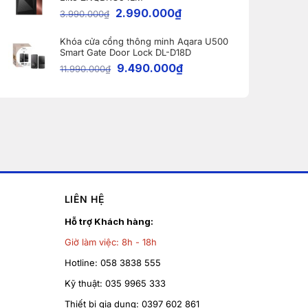
2.990.000
₫
3.990.000
₫
Khóa cửa cổng thông minh Aqara U500
Smart Gate Door Lock DL-D18D
9.490.000
₫
11.990.000
₫
LIÊN HỆ
Hỗ trợ Khách hàng:
Giờ làm việc:
8h - 18h
Hotline:
058 3838 555
Kỹ thuật:
035 9965 333
Thiết bị gia dụng:
0397 602 861