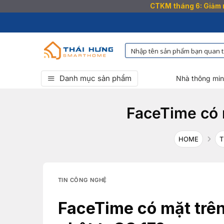
CTKM tháng 6: Giảm n
Bỏ
qua
nội
dung
Danh mục sản phẩm
Nhà thông mi
FaceTime có 
HOME
T
TIN CÔNG NGHỆ
FaceTime có mặt trên