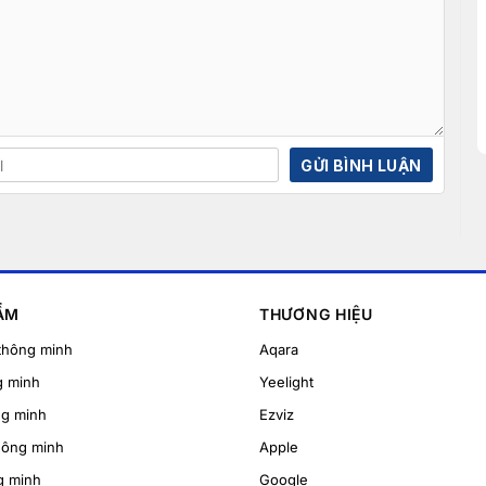
ẨM
THƯƠNG HIỆU
thông minh
Aqara
g minh
Yeelight
ng minh
Ezviz
hông minh
Apple
g minh
Google