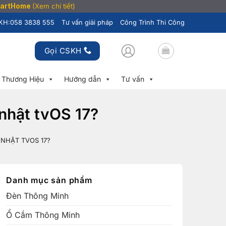
SmartHome
(Xem chi tiết)
KH:
058 3838 555
Tư vấn giải pháp
Công Trình Thi Công
Gọi CSKH
Thương Hiệu
Hướng dẫn
Tư vấn
nhật tvOS 17?
 NHẬT TVOS 17?
Danh mục sản phẩm
Đèn Thông Minh
Ổ Cắm Thông Minh