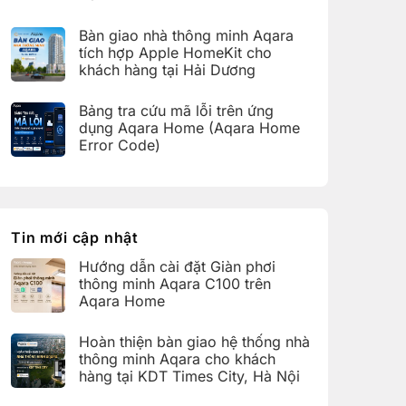
bàn
C100
Không
giao
trên
có
hệ
Bàn giao nhà thông minh Aqara
Aqara
bình
thống
Home
luận
nhà
tích hợp Apple HomeKit cho
ở
thông
khách hàng tại Hải Dương
Hoàn
minh
thiện
Aqara
Không
bàn
cho
có
giao
Bảng tra cứu mã lỗi trên ứng
khách
bình
nhà
hàng
luận
dụng Aqara Home (Aqara Home
thông
tại
ở
minh
Error Code)
KDT
Bàn
Aqara
Times
giao
Không
cho
City,
nhà
có
khách
Hà
thông
bình
hàng
Nội
minh
luận
tại
Aqara
ở
KDT
tích
Bảng
Ecopark,
hợp
tra
Tin mới cập nhật
Văn
Apple
cứu
Giang,
HomeKit
mã
Hưng
Hướng dẫn cài đặt Giàn phơi
cho
lỗi
Yên
khách
trên
thông minh Aqara C100 trên
hàng
ứng
Aqara Home
tại
dụng
Hải
Aqara
Không
Dương
Home
có
Hoàn thiện bàn giao hệ thống nhà
(Aqara
bình
Home
luận
thông minh Aqara cho khách
Error
ở
hàng tại KDT Times City, Hà Nội
Code)
Hướng
dẫn
Không
cài