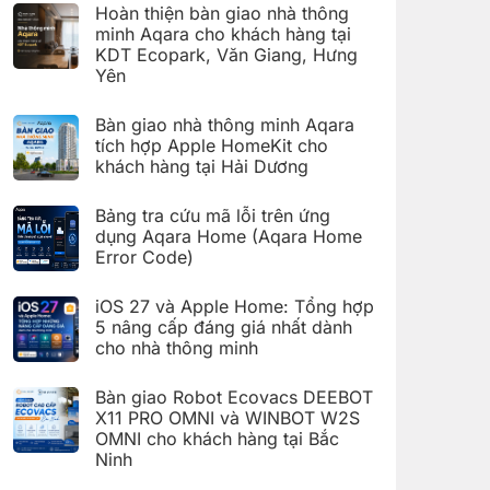
có
đặt
Hoàn thiện bàn giao nhà thông
bình
Giàn
luận
minh Aqara cho khách hàng tại
phơi
ở
thông
KDT Ecopark, Văn Giang, Hưng
Hoàn
minh
thiện
Yên
Aqara
bàn
C100
Không
giao
trên
có
hệ
Bàn giao nhà thông minh Aqara
Aqara
bình
thống
Home
luận
nhà
tích hợp Apple HomeKit cho
ở
thông
khách hàng tại Hải Dương
Hoàn
minh
thiện
Aqara
Không
bàn
cho
có
giao
Bảng tra cứu mã lỗi trên ứng
khách
bình
nhà
hàng
luận
dụng Aqara Home (Aqara Home
thông
tại
ở
minh
Error Code)
KDT
Bàn
Aqara
Times
giao
Không
cho
City,
nhà
có
khách
Hà
thông
iOS 27 và Apple Home: Tổng hợp
bình
hàng
Nội
minh
luận
5 nâng cấp đáng giá nhất dành
tại
Aqara
ở
KDT
tích
cho nhà thông minh
Bảng
Ecopark,
hợp
tra
Văn
Không
Apple
cứu
Giang,
có
HomeKit
mã
Bàn giao Robot Ecovacs DEEBOT
Hưng
bình
cho
lỗi
Yên
luận
X11 PRO OMNI và WINBOT W2S
khách
trên
ở
hàng
ứng
OMNI cho khách hàng tại Bắc
iOS
tại
dụng
27
Ninh
Hải
Aqara
và
Dương
Home
Không
Apple