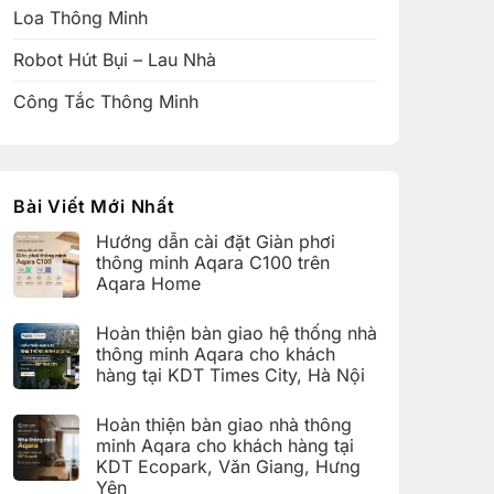
Loa Thông Minh
Robot Hút Bụi – Lau Nhà
Công Tắc Thông Minh
Bài Viết Mới Nhất
Hướng dẫn cài đặt Giàn phơi
thông minh Aqara C100 trên
Aqara Home
Không
có
Hoàn thiện bàn giao hệ thống nhà
bình
luận
thông minh Aqara cho khách
ở
hàng tại KDT Times City, Hà Nội
Hướng
dẫn
Không
cài
có
đặt
Hoàn thiện bàn giao nhà thông
bình
Giàn
luận
minh Aqara cho khách hàng tại
phơi
ở
thông
KDT Ecopark, Văn Giang, Hưng
Hoàn
minh
thiện
Yên
Aqara