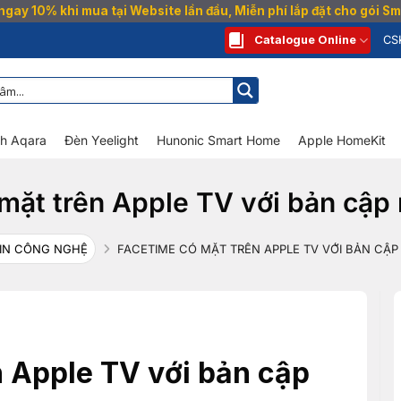
gay 10% khi mua tại Website lần đầu, Miễn phí lắp đặt cho gói 
Catalogue Online
CS
nh Aqara
Đèn Yeelight
Hunonic Smart Home
Apple HomeKit
mặt trên Apple TV với bản cập 
IN CÔNG NGHỆ
FACETIME CÓ MẶT TRÊN APPLE TV VỚI BẢN CẬP
 Apple TV với bản cập