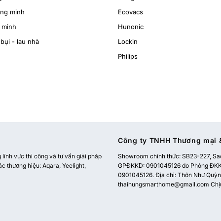
ông minh
Ecovacs
 minh
Hunonic
bụi - lau nhà
Lockin
Philips
Công ty TNHH Thương mại &
ĩnh vực thi công và tư vấn giải pháp
Showroom chính thức:
SB23-227, Sao
ác thương hiệu: Aqara, Yeelight,
GPĐKKD: 0901045126 do Phòng ĐKKD
0901045126. Địa chỉ: Thôn Như Quỳnh
thaihungsmarthome@gmail.com
Chị