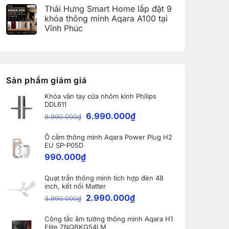
(Aqara
có
Home:
Thái Hưng Smart Home lắp đặt 9
Home
bình
Tổng
Error
luận
hợp
khóa thông minh Aqara A100 tại
Code)
ở
5
Vĩnh Phúc
Bàn
nâng
giao
cấp
Không
Robot
đáng
có
Ecovacs
giá
bình
DEEBOT
nhất
luận
X11
dành
ở
PRO
cho
Thái
OMNI
nhà
Hưng
Sản phẩm giảm giá
và
thông
Smart
WINBOT
minh
Home
W2S
Khóa vân tay cửa nhôm kính Philips
lắp
OMNI
DDL611
đặt
cho
9
6.990.000
₫
khách
9.990.000
₫
khóa
hàng
thông
tại
minh
Bắc
Ổ cắm thông minh Aqara Power Plug H2
Aqara
Ninh
A100
EU SP-P05D
tại
990.000
₫
Vĩnh
Phúc
Quạt trần thông minh tích hợp đèn 48
inch, kết nối Matter
2.990.000
₫
3.990.000
₫
Công tắc âm tường thông minh Aqara H1
Elite ZNQBKG54LM