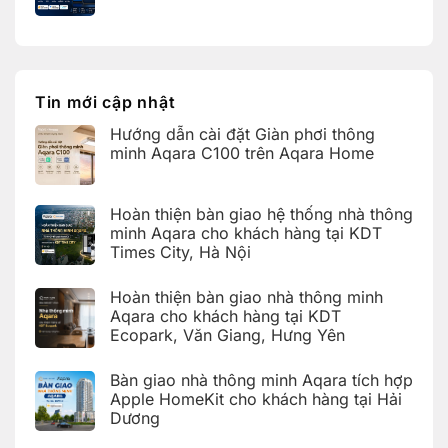
minh
Bàn
Không
tại
Aqara
giao
có
KDT
cho
nhà
bình
Times
khách
thông
luận
City,
hàng
ở
minh
Hà
tại
Bảng
Aqara
Nội
KDT
tra
tích
Ecopark,
cứu
hợp
Tin mới cập nhật
Văn
mã
Apple
Giang,
lỗi
HomeKit
Hưng
Hướng dẫn cài đặt Giàn phơi thông
trên
cho
Yên
ứng
khách
minh Aqara C100 trên Aqara Home
dụng
hàng
Aqara
tại
Không
Home
Hải
có
(Aqara
Dương
bình
Hoàn thiện bàn giao hệ thống nhà thông
Home
luận
Error
ở
minh Aqara cho khách hàng tại KDT
Code)
Hướng
Times City, Hà Nội
dẫn
cài
Không
đặt
có
Giàn
Hoàn thiện bàn giao nhà thông minh
bình
phơi
luận
Aqara cho khách hàng tại KDT
thông
ở
minh
Ecopark, Văn Giang, Hưng Yên
Hoàn
Aqara
thiện
C100
Không
bàn
trên
có
giao
Bàn giao nhà thông minh Aqara tích hợp
Aqara
bình
hệ
Home
luận
Apple HomeKit cho khách hàng tại Hải
thống
ở
nhà
Dương
Hoàn
thông
thiện
Không
minh
bàn