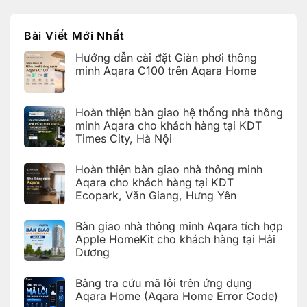
Bài Viết Mới Nhất
Hướng dẫn cài đặt Giàn phơi thông
minh Aqara C100 trên Aqara Home
Không
có
bình
Hoàn thiện bàn giao hệ thống nhà thông
luận
ở
minh Aqara cho khách hàng tại KDT
Hướng
Times City, Hà Nội
dẫn
cài
Không
đặt
có
Giàn
Hoàn thiện bàn giao nhà thông minh
bình
phơi
luận
Aqara cho khách hàng tại KDT
thông
ở
minh
Ecopark, Văn Giang, Hưng Yên
Hoàn
Aqara
thiện
C100
Không
bàn
trên
có
giao
Bàn giao nhà thông minh Aqara tích hợp
Aqara
bình
hệ
Home
luận
Apple HomeKit cho khách hàng tại Hải
thống
ở
nhà
Dương
Hoàn
thông
thiện
Không
minh
bàn
có
Aqara
giao
Bảng tra cứu mã lỗi trên ứng dụng
bình
cho
nhà
luận
Aqara Home (Aqara Home Error Code)
khách
thông
ở
hàng