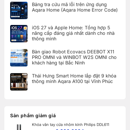
có
Aqara
giao
Bảng tra cứu mã lỗi trên ứng dụng
bình
cho
nhà
luận
Aqara Home (Aqara Home Error Code)
khách
thông
ở
hàng
minh
Bàn
Không
tại
Aqara
giao
có
KDT
cho
nhà
bình
Times
khách
iOS 27 và Apple Home: Tổng hợp 5
thông
luận
City,
hàng
ở
minh
Hà
nâng cấp đáng giá nhất dành cho nhà
tại
Bảng
Aqara
Nội
KDT
thông minh
tra
tích
Ecopark,
cứu
hợp
Văn
Không
mã
Apple
Giang,
có
lỗi
HomeKit
Bàn giao Robot Ecovacs DEEBOT X11
Hưng
bình
trên
cho
Yên
luận
PRO OMNI và WINBOT W2S OMNI cho
ứng
khách
ở
dụng
hàng
khách hàng tại Bắc Ninh
iOS
Aqara
tại
27
Home
Hải
Không
và
(Aqara
Dương
có
Apple
Thái Hưng Smart Home lắp đặt 9 khóa
Home
bình
Home:
Error
luận
thông minh Aqara A100 tại Vĩnh Phúc
Tổng
Code)
ở
hợp
Bàn
Không
5
giao
có
nâng
Robot
bình
cấp
Ecovacs
luận
đáng
ở
DEEBOT
giá
Thái
X11
nhất
Hưng
PRO
dành
Smart
OMNI
Sản phẩm giảm giá
cho
Home
và
nhà
lắp
WINBOT
thông
Khóa vân tay cửa nhôm kính Philips DDL611
đặt
W2S
minh
9
OMNI