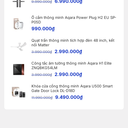
6.990.000
₫
9.990.000
₫
khóa
cho
thông
khách
minh
hàng
Aqara
tại
A100
Ổ cắm thông minh Aqara Power Plug H2 EU SP-
Bắc
tại
Ninh
P05D
Vĩnh
990.000
₫
Phúc
Quạt trần thông minh tích hợp đèn 48 inch, kết
nối Matter
2.990.000
₫
3.990.000
₫
Công tắc âm tường thông minh Aqara H1 Elite
ZNQBKG54LM
2.990.000
₫
3.990.000
₫
Khóa cửa cổng thông minh Aqara U500 Smart
Gate Door Lock DL-D18D
9.490.000
₫
11.990.000
₫