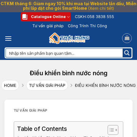
CTKM tháng 6: Giảm ngay 10% khi mua tại Website lần đầu, Miễn
phí lắp đặt cho gói SmartHome
(Xem chi tiết)
Bỏ
Catalogue Online
CSKH:
058 3838 555
qua
Tư vấn giải pháp
Công Trình Thi Công
nội
dung
Điều khiển bình nước nóng
HOME
TƯ VẤN GIẢI PHÁP
ĐIỀU KHIỂN BÌNH NƯỚC NÓNG
TƯ VẤN GIẢI PHÁP
Table of Contents