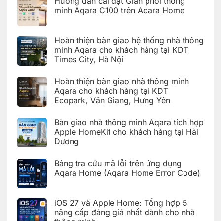
Hướng dẫn cài đặt Giàn phơi thông
trên
cho
Yên
ứng
khách
minh Aqara C100 trên Aqara Home
dụng
hàng
Aqara
tại
Không
Home
Hải
có
(Aqara
Dương
bình
Hoàn thiện bàn giao hệ thống nhà thông
Home
luận
Error
ở
minh Aqara cho khách hàng tại KDT
Code)
Hướng
Times City, Hà Nội
dẫn
cài
Không
đặt
có
Giàn
Hoàn thiện bàn giao nhà thông minh
bình
phơi
luận
Aqara cho khách hàng tại KDT
thông
ở
minh
Ecopark, Văn Giang, Hưng Yên
Hoàn
Aqara
thiện
C100
Không
bàn
trên
có
giao
Bàn giao nhà thông minh Aqara tích hợp
Aqara
bình
hệ
Home
luận
Apple HomeKit cho khách hàng tại Hải
thống
ở
nhà
Dương
Hoàn
thông
thiện
Không
minh
bàn
có
Aqara
giao
Bảng tra cứu mã lỗi trên ứng dụng
bình
cho
nhà
luận
Aqara Home (Aqara Home Error Code)
khách
thông
ở
hàng
minh
Bàn
Không
tại
Aqara
giao
có
KDT
cho
nhà
bình
Times
khách
iOS 27 và Apple Home: Tổng hợp 5
thông
luận
City,
hàng
ở
minh
Hà
nâng cấp đáng giá nhất dành cho nhà
tại
Bảng
Aqara
Nội
KDT
tra