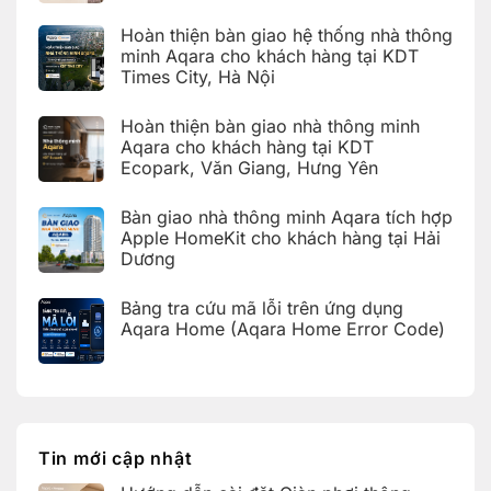
có
bình
Hoàn thiện bàn giao hệ thống nhà thông
luận
ở
minh Aqara cho khách hàng tại KDT
Hướng
Times City, Hà Nội
dẫn
cài
Không
đặt
có
Giàn
Hoàn thiện bàn giao nhà thông minh
bình
phơi
luận
Aqara cho khách hàng tại KDT
thông
ở
minh
Ecopark, Văn Giang, Hưng Yên
Hoàn
Aqara
thiện
C100
Không
bàn
trên
có
giao
Bàn giao nhà thông minh Aqara tích hợp
Aqara
bình
hệ
Home
luận
Apple HomeKit cho khách hàng tại Hải
thống
ở
nhà
Dương
Hoàn
thông
thiện
Không
minh
bàn
có
Aqara
giao
Bảng tra cứu mã lỗi trên ứng dụng
bình
cho
nhà
luận
Aqara Home (Aqara Home Error Code)
khách
thông
ở
hàng
minh
Bàn
Không
tại
Aqara
giao
có
KDT
cho
nhà
bình
Times
khách
thông
luận
City,
hàng
ở
minh
Hà
tại
Bảng
Aqara
Nội
KDT
tra
tích
Ecopark,
cứu
hợp
Tin mới cập nhật
Văn
mã
Apple
Giang,
lỗi
HomeKit
Hưng