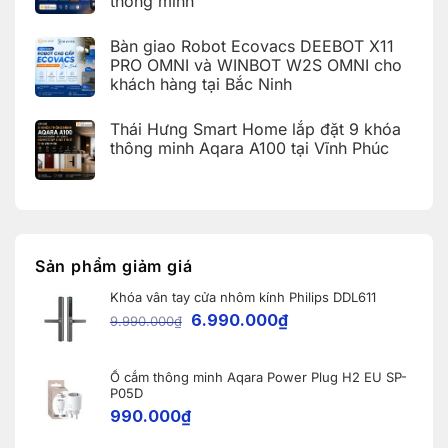
thông minh
tích
Ecopark,
cứu
hợp
Văn
Không
mã
Apple
Giang,
có
lỗi
HomeKit
Bàn giao Robot Ecovacs DEEBOT X11
Hưng
bình
trên
cho
Yên
luận
PRO OMNI và WINBOT W2S OMNI cho
ứng
khách
ở
dụng
hàng
khách hàng tại Bắc Ninh
iOS
Aqara
tại
27
Home
Hải
Không
và
(Aqara
Dương
có
Apple
Thái Hưng Smart Home lắp đặt 9 khóa
Home
bình
Home:
Error
luận
thông minh Aqara A100 tại Vĩnh Phúc
Tổng
Code)
ở
hợp
Bàn
Không
5
giao
có
nâng
Robot
bình
cấp
Ecovacs
luận
đáng
ở
DEEBOT
giá
Thái
X11
nhất
Hưng
PRO
dành
Smart
OMNI
Sản phẩm giảm giá
cho
Home
và
nhà
lắp
WINBOT
thông
Khóa vân tay cửa nhôm kính Philips DDL611
đặt
W2S
minh
9
OMNI
6.990.000
₫
9.990.000
₫
khóa
cho
thông
khách
minh
hàng
Aqara
tại
A100
Ổ cắm thông minh Aqara Power Plug H2 EU SP-
Bắc
tại
Ninh
P05D
Vĩnh
990.000
₫
Phúc