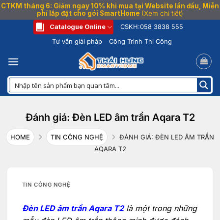
CTKM tháng 6: Giảm ngay 10% khi mua tại Website lần đầu, Miễn
phí lắp đặt cho gói SmartHome
(Xem chi tiết)
Bỏ
Catalogue Online
CSKH:
058 3838 555
qua
Tư vấn giải pháp
Công Trình Thi Công
nội
dung
Đánh giá: Đèn LED âm trần Aqara T2
HOME
TIN CÔNG NGHỆ
ĐÁNH GIÁ: ĐÈN LED ÂM TRẦN
AQARA T2
TIN CÔNG NGHỆ
Đèn LED âm trần Aqara T2
là một trong những