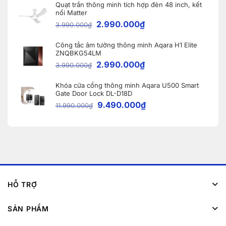
Quạt trần thông minh tích hợp đèn 48 inch, kết
nối Matter
2.990.000
₫
3.990.000
₫
Công tắc âm tường thông minh Aqara H1 Elite
ZNQBKG54LM
2.990.000
₫
3.990.000
₫
Khóa cửa cổng thông minh Aqara U500 Smart
Gate Door Lock DL-D18D
9.490.000
₫
11.990.000
₫
HỖ TRỢ
SẢN PHẨM