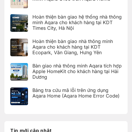
Không
có
bình
Hoàn thiện bàn giao hệ thống nhà thông
luận
ở
minh Aqara cho khách hàng tại KDT
Hướng
Times City, Hà Nội
dẫn
cài
Không
đặt
có
Giàn
Hoàn thiện bàn giao nhà thông minh
bình
phơi
luận
Aqara cho khách hàng tại KDT
thông
ở
minh
Ecopark, Văn Giang, Hưng Yên
Hoàn
Aqara
thiện
C100
Không
bàn
trên
có
giao
Bàn giao nhà thông minh Aqara tích hợp
Aqara
bình
hệ
Home
luận
Apple HomeKit cho khách hàng tại Hải
thống
ở
nhà
Dương
Hoàn
thông
thiện
Không
minh
bàn
có
Aqara
giao
Bảng tra cứu mã lỗi trên ứng dụng
bình
cho
nhà
luận
Aqara Home (Aqara Home Error Code)
khách
thông
ở
hàng
minh
Bàn
Không
tại
Aqara
giao
có
KDT
cho
nhà
bình
Times
khách
thông
luận
City,
hàng
ở
minh
Hà
tại
Bảng
Aqara
Nội
KDT
tra
tích
Ecopark,
cứu
hợp
Tin mới cập nhật
Văn