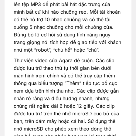
lên tệp MP3 để phát bài hát đặc trưng của
mình bất cứ khi nào chuông reo. Mỗi tài khoản
có thể hỗ trợ 10 nhạc chuông và có thể tải
xuống 5 nhạc chuông cho mỗi chuông cửa.
Đừng bỏ lỡ cơ hội sử dụng tính năng ngụy
trang giọng nói tích hợp để giao tiếp với khách
như một “robot”, “chú hề” hoặc “chú”.
Thư viện video của Aqara dễ cuộn. Các clip
được lưu trữ theo thứ tự thời gian bên dưới
màn hình xem chính và có thể truy cập thêm
thông qua biểu tượng “Thêm” tiếp tục bố cục
xem dựa trên hình thu nhỏ. Các clip được gắn
nhãn rõ ràng và điều hướng nhanh, nhưng
chúng rất ngắn: dài 6 hoặc 12 giây. Các clip
được lưu trữ trên thẻ nhớ microSD cục bộ của
bạn, trên đám mây hoặc cả hai. Sử dụng thẻ
nhớ microSD cho phép xem theo dòng thời