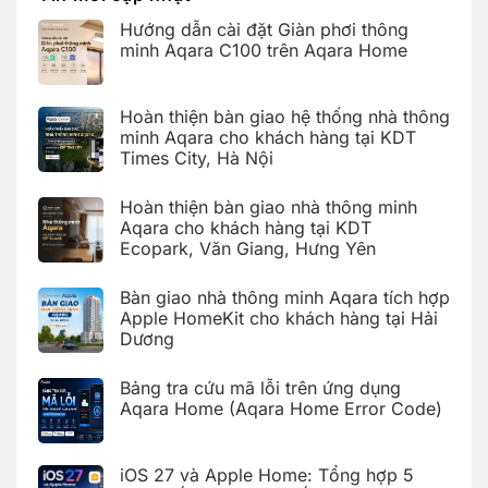
mã
Apple
Giang,
lỗi
HomeKit
Hưng
Hướng dẫn cài đặt Giàn phơi thông
trên
cho
Yên
ứng
khách
minh Aqara C100 trên Aqara Home
dụng
hàng
Aqara
tại
Không
Home
Hải
có
(Aqara
Dương
bình
Hoàn thiện bàn giao hệ thống nhà thông
Home
luận
Error
ở
minh Aqara cho khách hàng tại KDT
Code)
Hướng
Times City, Hà Nội
dẫn
cài
Không
đặt
có
Giàn
Hoàn thiện bàn giao nhà thông minh
bình
phơi
luận
Aqara cho khách hàng tại KDT
thông
ở
minh
Ecopark, Văn Giang, Hưng Yên
Hoàn
Aqara
thiện
C100
Không
bàn
trên
có
giao
Bàn giao nhà thông minh Aqara tích hợp
Aqara
bình
hệ
Home
luận
Apple HomeKit cho khách hàng tại Hải
thống
ở
nhà
Dương
Hoàn
thông
thiện
Không
minh
bàn
có
Aqara
giao
Bảng tra cứu mã lỗi trên ứng dụng
bình
cho
nhà
luận
Aqara Home (Aqara Home Error Code)
khách
thông
ở
hàng
minh
Bàn
Không
tại
Aqara
giao
có
KDT
cho
nhà
bình
Times
khách
iOS 27 và Apple Home: Tổng hợp 5
thông
luận
City,
hàng
ở