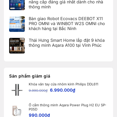
minh
Hà
nâng cấp đáng giá nhất dành cho nhà
tại
Bảng
Aqara
Nội
KDT
thông minh
tra
tích
Ecopark,
cứu
hợp
Văn
Không
mã
Apple
Giang,
có
lỗi
HomeKit
Bàn giao Robot Ecovacs DEEBOT X11
Hưng
bình
trên
cho
Yên
luận
PRO OMNI và WINBOT W2S OMNI cho
ứng
khách
ở
dụng
hàng
khách hàng tại Bắc Ninh
iOS
Aqara
tại
27
Home
Hải
Không
và
(Aqara
Dương
có
Apple
Thái Hưng Smart Home lắp đặt 9 khóa
Home
bình
Home:
Error
luận
thông minh Aqara A100 tại Vĩnh Phúc
Tổng
Code)
ở
hợp
Bàn
Không
5
giao
có
nâng
Robot
bình
cấp
Ecovacs
luận
đáng
ở
DEEBOT
giá
Thái
X11
nhất
Hưng
PRO
dành
Smart
OMNI
Sản phẩm giảm giá
cho
Home
và
nhà
lắp
WINBOT
thông
Khóa vân tay cửa nhôm kính Philips DDL611
đặt
W2S
minh
9
OMNI
6.990.000
₫
9.990.000
₫
khóa
cho
thông
khách
minh
hàng
Aqara
tại
A100
Ổ cắm thông minh Aqara Power Plug H2 EU SP-
Bắc
tại
Ninh
P05D
Vĩnh
990.000
₫
Phúc