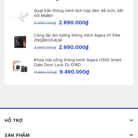
Quạt trần thông minh tích hợp đèn 48 inch, kết
nối Matter
2.990.000
₫
3.990.000
₫
Công tắc âm tường thông minh Aqara H1 Elite
ZNQBKG54LM
2.990.000
₫
3.990.000
₫
Khóa cửa cổng thông minh Aqara U500 Smart
Gate Door Lock DL-D18D
9.490.000
₫
11.990.000
₫
HỖ TRỢ
SẢN PHẨM