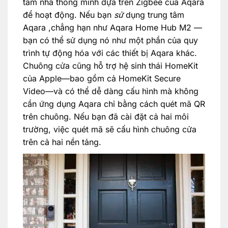
tâm nhà thông minh dựa trên Zigbee của Aqara
để hoạt động. Nếu bạn
sử
dụng trung tâm
Aqara ,chẳng hạn như Aqara Home Hub M2 —
bạn có thể sử dụng nó như một phần của quy
trình tự động hóa với các thiết bị Aqara khác.
Chuông cửa cũng hỗ trợ hệ sinh thái HomeKit
của Apple—bao gồm cả HomeKit Secure
Video—và có thể dễ dàng cấu hình mà không
cần ứng dụng Aqara chỉ bằng cách quét mã QR
trên chuông. Nếu bạn đã cài đặt cả hai môi
trường, việc quét mã sẽ cấu hình chuông cửa
trên cả hai nền tảng.