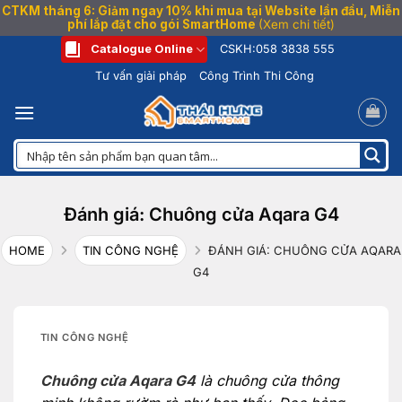
CTKM tháng 6: Giảm ngay 10% khi mua tại Website lần đầu, Miễn
phí lắp đặt cho gói SmartHome
(Xem chi tiết)
Bỏ
Catalogue Online
CSKH:
058 3838 555
qua
Tư vấn giải pháp
Công Trình Thi Công
nội
dung
Đánh giá: Chuông cửa Aqara G4
HOME
TIN CÔNG NGHỆ
ĐÁNH GIÁ: CHUÔNG CỬA AQARA
G4
TIN CÔNG NGHỆ
Chuông cửa Aqara G4
là chuông cửa thông