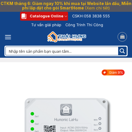
CTKM tháng 6: Giảm ngay 10% khi mua tại Website lần đầu, Miễn
phí lắp đặt cho gói SmartHome
(Xem chi tiết)
Bỏ
Catalogue Online
CSKH:
058 3838 555
qua
Tư vấn giải pháp
Công Trình Thi Công
nội
dung
Giảm 9%