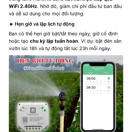
WiFi 2.4GHz
. Nhờ đó, giảm chi phí đầu tư ban đầu
và dễ sử dụng cho mọi đối tượng.
🔹 Hẹn giờ và lập lịch tự động
Bạn có thể hẹn giờ bật/tắt theo ngày, giờ cố định
hoặc tạo
chu kỳ lặp tuần hoàn
. Ví dụ: bật đèn sân
vườn lúc 18h và tự động tắt lúc 23h mỗi ngày.