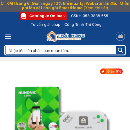
CTKM tháng 6: Giảm ngay 10% khi mua tại Website lần đầu, Miễn
phí lắp đặt cho gói SmartHome
(Xem chi tiết)
Bỏ
Catalogue Online
CSKH:
058 3838 555
qua
Tư vấn giải pháp
Công Trình Thi Công
nội
dung
Giảm 9%