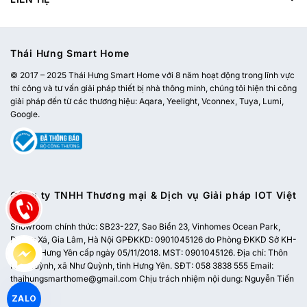
Thái Hưng Smart Home
© 2017 – 2025 Thái Hưng Smart Home với 8 năm hoạt động trong lĩnh vực
thi công và tư vấn giải pháp thiết bị nhà thông minh, chúng tôi hiện thi công
giải pháp đến từ các thương hiệu: Aqara, Yeelight, Vconnex, Tuya, Lumi,
Google.
Công ty TNHH Thương mại & Dịch vụ Giải pháp IOT Việt
Nam
Showroom chính thức:
SB23-227, Sao Biển 23, Vinhomes Ocean Park,
Dương Xá, Gia Lâm, Hà Nội
GPĐKKD: 0901045126 do Phòng ĐKKD Sở KH-
ĐT tỉnh Hưng Yên cấp ngày 05/11/2018. MST: 0901045126. Địa chỉ: Thôn
Như Quỳnh, xã Như Quỳnh, tỉnh Hưng Yên. SĐT: 058 3838 555 Email:
thaihungsmarthome@gmail.com
Chịu trách nhiệm nội dung: Nguyễn Tiến
Dũng
ZALO